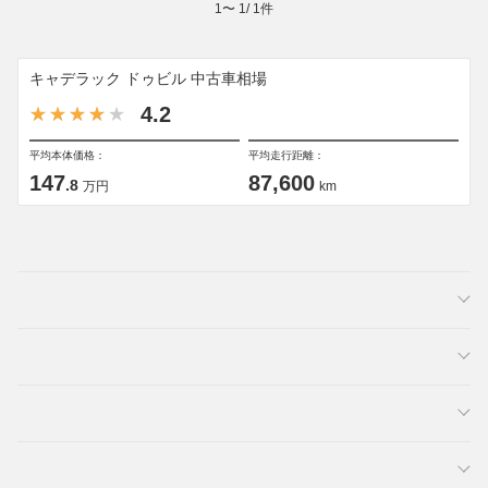
1
〜
1
/
1
件
キャデラック ドゥビル 中古車相場
4.2
平均本体価格：
平均走行距離：
147
87,600
.8
万円
km