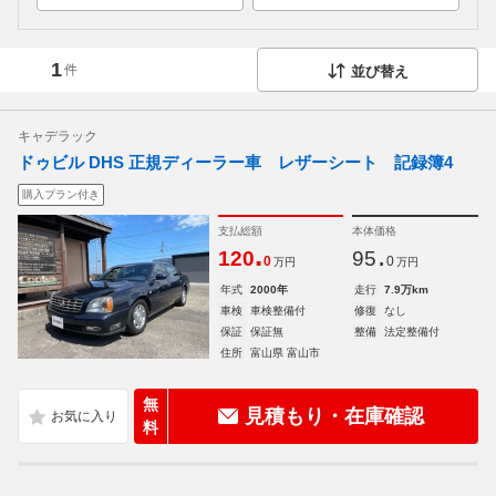
1
件
並び替え
キャデラック
ドゥビル DHS 正規ディーラー車 レザーシート 記録簿4
購入プラン付き
支払総額
本体価格
.
.
120
95
0
0
万円
万円
年式
2000年
走行
7.9万km
車検
車検整備付
修復
なし
保証
保証無
整備
法定整備付
住所
富山県 富山市
無
見積もり・在庫確認
料