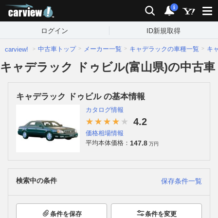
carview!
検索
通知
i
ログイン
ID新規取得
中古車トップ
メーカー一覧
キャデラックの車種一覧
キ
carview!
キャデラック ドゥビル(富山県)の中古車
キャデラック ドゥビル の基本情報
カタログ情報
4.2
価格相場情報
147.8
平均本体価格：
万円
検索中の条件
保存条件一覧
条件を保存
条件を変更