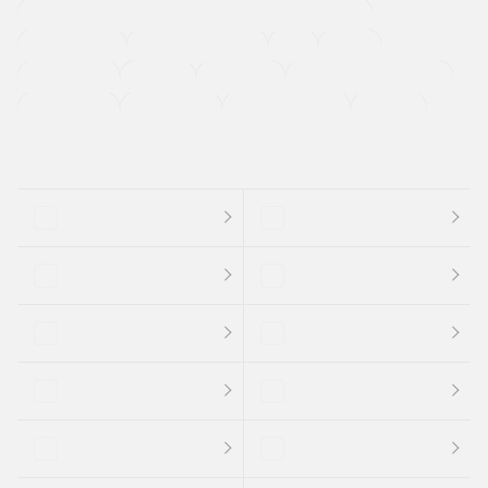
過給機設定モデル（ターボ・スーパーチャージャーなど)
ETC
CDプレーヤー
カーナビゲーション
禁煙車
法定整備付き
保証付き
エアバッグ
ディスチャージドランプ
支払総顔あり
クーポンあり
車両品質評価書付
新着車両