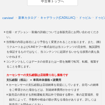
中古車トップへ
新車カタログ
キャデラック(CADILLAC)
ドゥビル
ドゥビ
carview!
仕様・オプション・装備の詳細については各販売店にお問い合わせくださ
い。
当情報の内容は各社により予告なく変更されることがあります。また、(株)
リクルートおよびLINEヤフー株式会社は当コンテンツの完全性、無誤謬性
を保証するものではなく、当コンテンツに起因するいかなる損害の責も負
いかねます。
コンテンツもしくはデータの全部または一部を無断で転写、転載、複製す
ることを禁じます。
カーセンサーの支払総額は店頭乗り出し価格です
支払総額（税込） ＝ 車両本体価格＋諸費用
カーセンサーの支払総額は店頭納車を前提にしています。自宅への納車
をご希望された場合などは、別途納車費用がかかります
販売店の所在する所轄運輸支局以外で登録する際や、車の定置場所、登
録月によって、手数料や税金の額が異なる場合があります。詳しくは
販売店にお問合せください