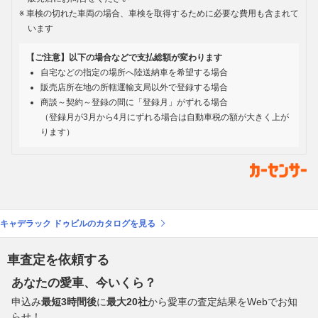
車検の切れた車両の場合、車検を取得するために必要な費用も含まれて
います
【ご注意】以下の場合などで支払総額が変わります
自宅などの指定の場所へ陸送納車を希望する場合
販売店所在地の所轄運輸支局以外で登録する場合
商談～契約～登録の間に「登録月」がずれる場合
（登録月が3月から4月にずれる場合は自動車税の額が大きく上が
ります）
キャデラック ドゥビルのカタログを見る
車査定を依頼する
あなたの愛車、今いくら？
申込み
最短3時間後
に
最大20社
から愛車の査定結果をWebでお知
らせ！