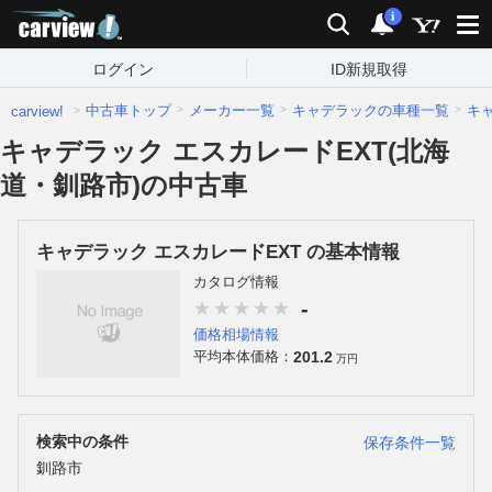
carview!
検索
通知
i
ログイン
ID新規取得
中古車トップ
メーカー一覧
キャデラックの車種一覧
キ
carview!
キャデラック エスカレードEXT(北海
道・釧路市)の中古車
キャデラック エスカレードEXT の基本情報
カタログ情報
-
価格相場情報
201.2
平均本体価格：
万円
検索中の条件
保存条件一覧
釧路市