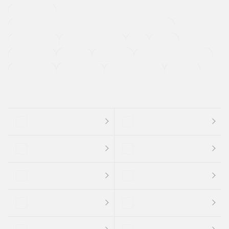
寒冷地仕様車
過給機設定モデル（ターボ・スーパーチャージャーなど)
ETC
CDプレーヤー
カーナビゲーション
禁煙車
法定整備付き
保証付き
エアバッグ
ディスチャージドランプ
支払総顔あり
クーポンあり
車両品質評価書付
新着車両