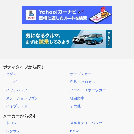
ボディタイプから探す
セダン
オープンカー
ミニバン
SUV・クロカン
ハッチバック
クーペ・スポーツカー
ステーションワゴン
軽自動車
ハイブリッド
その他
メーカーから探す
トヨタ
メルセデス・ベンツ
レクサス
BMW