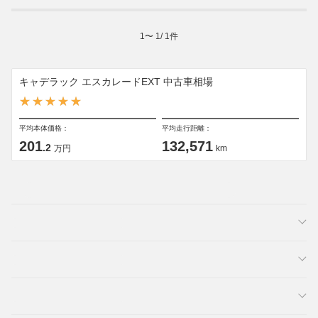
1
〜
1
/
1
件
キャデラック エスカレードEXT 中古車相場
平均本体価格：
平均走行距離：
201
132,571
.2
万円
km