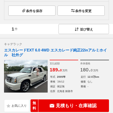
条件を保存
条件を変更
1
件
並び替え
キャデラック
エスカレードEXT 6.0 4WD エスカレード純正22inアルミホイ
ル 社外グ
支払総額
本体価格
.
.
189
180
0
0
万円
万円
年式
2005年
走行
12.0万km
車検
'26/12
修復
なし
保証
保証無
整備
-
住所
北海道 釧路市
無
見積もり・在庫確認
料