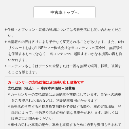
中古車トップへ
仕様・オプション・装備の詳細については各販売店にお問い合わせくださ
い。
当情報の内容は各社により予告なく変更されることがあります。また、(株)
リクルートおよびLINEヤフー株式会社は当コンテンツの完全性、無誤謬性
を保証するものではなく、当コンテンツに起因するいかなる損害の責も負
いかねます。
コンテンツもしくはデータの全部または一部を無断で転写、転載、複製す
ることを禁じます。
カーセンサーの支払総額は店頭乗り出し価格です
支払総額（税込） ＝ 車両本体価格＋諸費用
カーセンサーの支払総額は店頭納車を前提にしています。自宅への納車
をご希望された場合などは、別途納車費用がかかります
販売店の所在する所轄運輸支局以外で登録する際や、車の定置場所、登
録月によって、手数料や税金の額が異なる場合があります。詳しくは
販売店にお問合せください
車検の切れた車両の場合、車検を取得するために必要な費用も含まれて