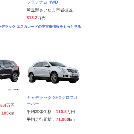
プラチナム 4WD
埼玉県さいたま市岩槻区
813.2
万円
ャデラック エスカレードの中古車情報をもっと見る
5
キャデラック SRXクロスオ
ーバー
6.4
万円
平均本体価格：
110.8
万円
,109
km
平均走行距離：
71,900
km