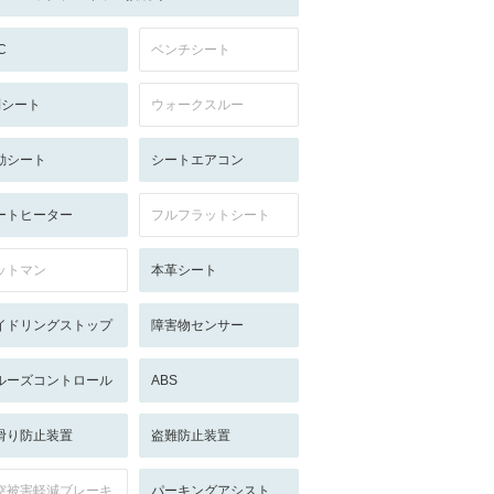
C
ベンチシート
列シート
ウォークスルー
動シート
シートエアコン
ートヒーター
フルフラットシート
ットマン
本革シート
イドリングストップ
障害物センサー
ルーズコントロール
ABS
滑り防止装置
盗難防止装置
突被害軽減ブレーキ
パーキングアシスト