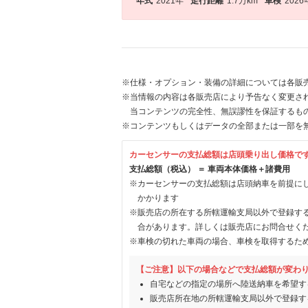
年式
2021年
走行距離
1.7万km
車検
2026
※仕様・オプション・装備の詳細については各販
※当情報の内容は各販売店により予告なく変更され
当コンテンツの完全性、無誤謬性を保証するも
※コンテンツもしくはデータの全部または一部を
カーセンサーの支払総額は店頭乗り出し価格で
支払総額（税込） ＝ 車両本体価格＋諸費用
※カーセンサーの支払総額は店頭納車を前提に
かかります
※販売店の所在する所轄運輸支局以外で登録す
合があります。詳しくは販売店にお問合せく
※車検の切れた車両の場合、車検を取得するた
【ご注意】以下の場合などで支払総額が変わ
自宅などの指定の場所へ陸送納車を希望す
販売店所在地の所轄運輸支局以外で登録す