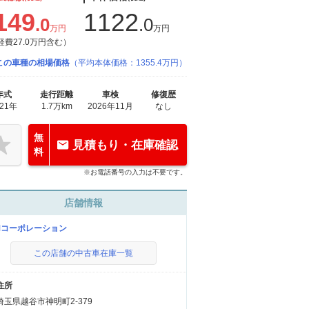
149
1122
.0
.0
万円
万円
経費27.0万円含む）
この車種の相場価格
（平均本体価格：1355.4万円）
年式
走行距離
車検
修復歴
021年
1.7万km
2026年11月
なし
無
見積もり・在庫確認
料
※お電話番号の入力は不要です。
店舗情報
Mコーポレーション
この店舗の中古車在庫一覧
住所
埼玉県越谷市神明町2-379