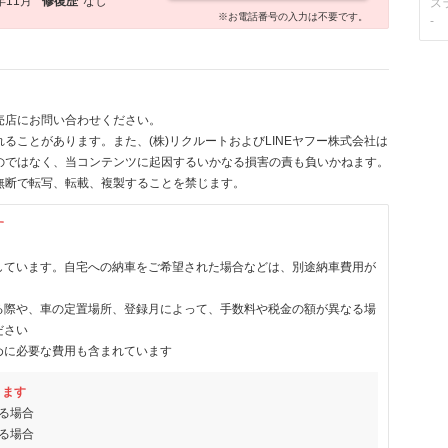
年11月
修復歴
なし
ス
※お電話番号の入力は不要です。
-
売店にお問い合わせください。
ることがあります。また、(株)リクルートおよびLINEヤフー株式会社は
のではなく、当コンテンツに起因するいかなる損害の責も負いかねます。
無断で転写、転載、複製することを禁じます。
す
しています。自宅への納車をご希望された場合などは、別途納車費用が
る際や、車の定置場所、登録月によって、手数料や税金の額が異なる場
ださい
めに必要な費用も含まれています
ります
る場合
る場合