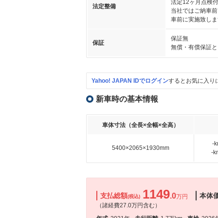
法定12ヶ月点検
法定整備
当社ではご納車前
車前に実施致しま
保証無
保証
無償・有償保証と
Yahoo! JAPAN IDでログイン
するとお気に入り
新車時の基本情報
車体寸法（全長×全幅×全高）
-
5400×2065×1930mm
-
1149
支払総額
.0
本体
万円
(税込)
（諸経費27.0万円含む）