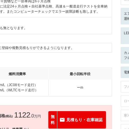
付※貨物など一部車両は6ヶ月点検
に法定24ヶ月点検＋自社基準点検、高速＆一般道走行テストを全車納
す。またコンピューターチェックでエラー故障診断も致します。
エ
運
も無となります。
L
に登録や複数見積もりができるようになります。
カ
フ
電
燃料消費率
最小回転半径
km/L（JC08モード走行）
フ
ーm
km/L（WLTCモード走行）
ロ
1122
価格
.0
寒
万円
無
(税込)
見積もり・在庫確認
料