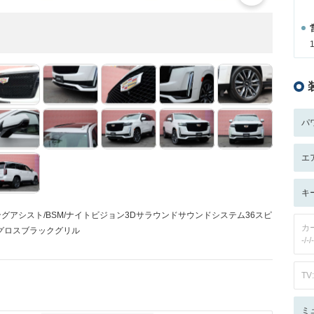
パ
エ
キ
AS/パーキングアシスト/BSM/ナイトビジョン3Dサラウンドサウンドシステム36スピ
カ
/グロスブラックグリル
-/-/-
TV:
ミ