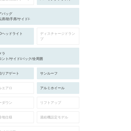
アバッグ
転席/助手席/サイド/-
EDヘッドライト
ディスチャージドラン
プ
メラ
ロント/サイド/バック/全周囲
動リアゲート
サンルーフ
ルエアロ
アルミホイール
ーダウン
リフトアップ
冷地仕様
過給機設定モデル