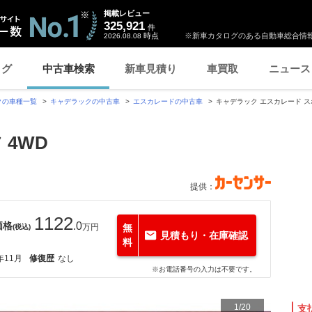
掲載レビュー
325,921
件
時点
※新車カタログのある自動車総合情報
2026.08.08
ログ
中古車検索
新車見積り
車買取
ニュース
クの車種一覧
キャデラックの中古車
エスカレードの中古車
キャデラック エスカレード ス
 4WD
提供：
1122
価格
.0
万円
無
(税込)
見積もり・在庫確認
料
年11月
修復歴
なし
※お電話番号の入力は不要です。
1
/
20
支