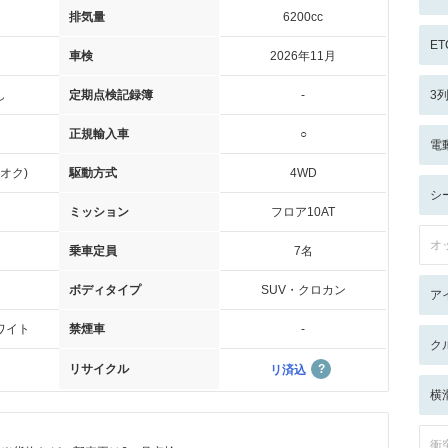
排気量
6200cc
ET
車検
2026年11月
し
定期点検記録簿
-
3
正規輸入車
○
電
オク)
駆動方式
4WD
シ
ミッション
フロア10AT
オ
乗車定員
7名
ボディタイプ
SUV・クロカン
ア
ワイト
禁煙車
-
ク
リサイクル
リ済込
横
衝