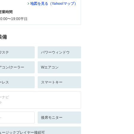
地図を見る（Yahoo!マップ）
営業時間
10:00〜19:00平日
装備
ワステ
パワーウィンドウ
アコン/クーラー
Wエアコン
ーレス
スマートキー
ーナビ
/-
-
後席モニター
ュージックプレイヤー接続可