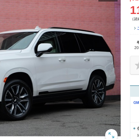
1
（諸
2
G