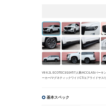
V8 6.2L ECOTEC3/10AT/7人乗/ACC/L
ーカー/マグネティックワイドCT/エアライドサス
基本スペック