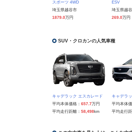
スポーツ 4WD
ESV
埼玉県越谷市
埼玉県越
1879.0
万円
269.0
万円
SUV・クロカンの人気車種
キャデラック エスカレード
キャデラック
平均本体価格：
657.7
万円
平均本体
平均走行距離：
58,498
km
平均走行