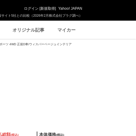
ログイン
[
新規取得
]
Yahoo! JAPAN
サイト5社との比較（2026年2月株式会社プラグ調べ）
オリジナル記事
マイカー
ポーツ 4WD 正規D車/ウィスパーベージュインテリア
払総額
本体価格
(税込)
(税込)