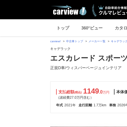
トップ
360°ビュー
カタ
carview!
中古車トップ
メーカー一覧
キャデラッ
キャデラック
エスカレード スポーツ
正規D車/ウィスパーベージュインテリア
1149
支払総額
.0
本体
万円
(税込)
（諸経費27.0万円含む）
年式
2021年
走行距離
1.7万km
車検
2026