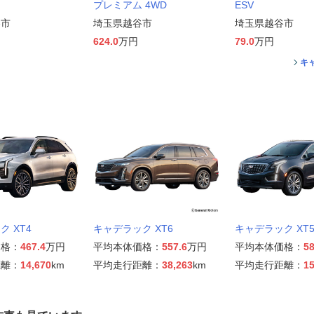
プレミアム 4WD
ESV
谷市
埼玉県越谷市
埼玉県越谷市
624.0
万円
79.0
万円
キ
 XT4
キャデラック XT6
キャデラック XT
価格：
467.4
万円
平均本体価格：
557.6
万円
平均本体価格：
58
距離：
14,670
km
平均走行距離：
38,263
km
平均走行距離：
15