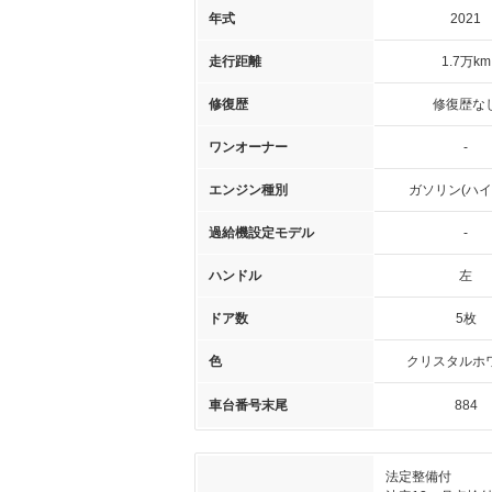
年式
2021
走行距離
1.7万km
修復歴
修復歴な
ワンオーナー
-
エンジン種別
ガソリン(ハイ
過給機設定モデル
-
ハンドル
左
ドア数
5枚
色
クリスタルホ
車台番号末尾
884
法定整備付