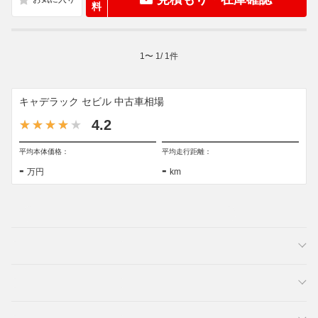
料
1
〜
1
/
1
件
キャデラック セビル 中古車相場
4.2
平均本体価格：
平均走行距離：
-
-
万円
km