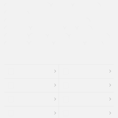
メーカー系販売店取り扱い車
修復歴無し
アルミホイール
寒冷地仕様車
過給機設定モデル（ターボ・スーパーチャージャーなど)
ETC
CDプレーヤー
カーナビゲーション
禁煙車
法定整備付き
保証付き
エアバッグ
ディスチャージドランプ
支払総顔あり
クーポンあり
車両品質評価書付
新着車両