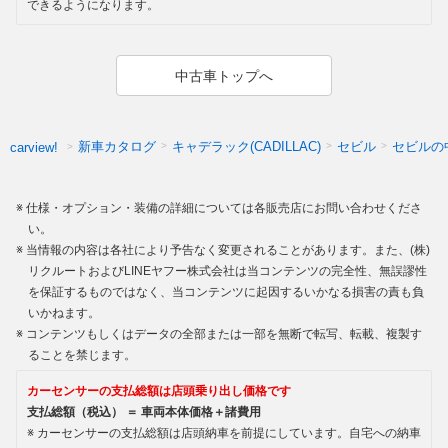
できるようになります。
中古車トップへ
新車カタログ
キャデラック(CADILLAC)
セビル
セビルの
carview!
仕様・オプション・装備の詳細については各販売店にお問い合わせくださ
い。
当情報の内容は各社により予告なく変更されることがあります。また、(株)
リクルートおよびLINEヤフー株式会社は当コンテンツの完全性、無誤謬性
を保証するものではなく、当コンテンツに起因するいかなる損害の責も負
いかねます。
コンテンツもしくはデータの全部または一部を無断で転写、転載、複製す
ることを禁じます。
カーセンサーの支払総額は店頭乗り出し価格です
支払総額（税込） ＝ 車両本体価格＋諸費用
カーセンサーの支払総額は店頭納車を前提にしています。自宅への納車