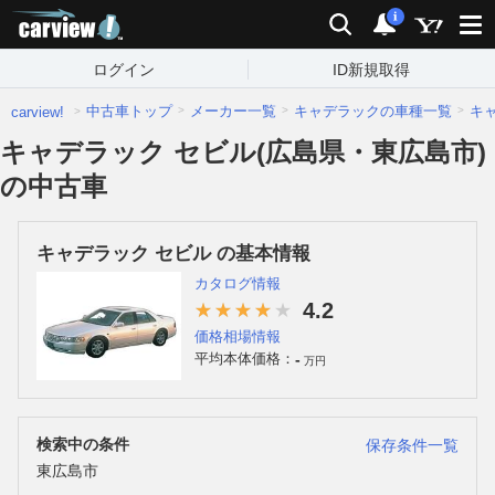
carview!
検索
通知
i
ログイン
ID新規取得
中古車トップ
メーカー一覧
キャデラックの車種一覧
キ
carview!
キャデラック セビル(広島県・東広島市)
の中古車
キャデラック セビル の基本情報
カタログ情報
4.2
価格相場情報
-
平均本体価格：
万円
検索中の条件
保存条件一覧
東広島市