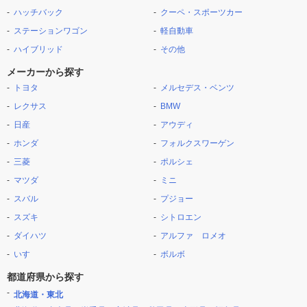
ハッチバック
クーペ・スポーツカー
ステーションワゴン
軽自動車
ハイブリッド
その他
メーカーから探す
トヨタ
メルセデス・ベンツ
レクサス
BMW
日産
アウディ
ホンダ
フォルクスワーゲン
三菱
ポルシェ
マツダ
ミニ
スバル
プジョー
スズキ
シトロエン
ダイハツ
アルファ ロメオ
いすゞ
ボルボ
都道府県から探す
北海道・東北