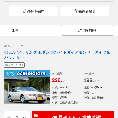
条件を保存
条件を変更
1
件
並び替え
キャデラック
セビル ツーリング セダン ホワイトダイアモンド タイヤ＆
バッテリー
購入プラン付き
支払総額
本体価格
.
.
228
198
0
8
万円
万円
年式
1997年
走行
6.1万km
車検
車検整備付
修復
なし
保証
保証無
整備
法定整備付
住所
広島県 東広島市
無
見積もり・在庫確認