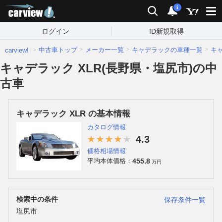
carview!
検索
通知
i
ログイン
ID新規取得
中古車トップ
メーカー一覧
キャデラックの車種一覧
キ
carview!
キャデラック XLR(長野県・塩尻市)の中
古車
キャデラック XLR の基本情報
カタログ情報
4.3
価格相場情報
455.8
平均本体価格：
万円
検索中の条件
保存条件一覧
塩尻市