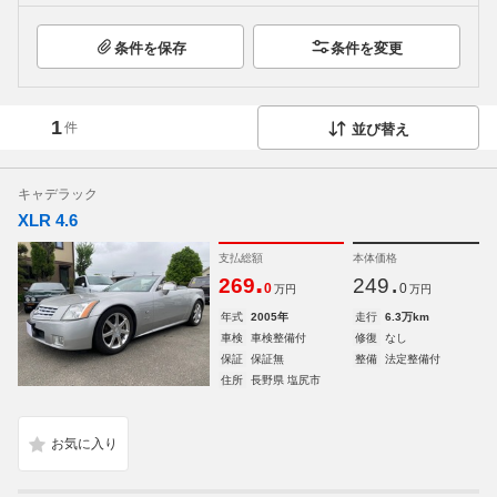
条件を保存
条件を変更
1
件
並び替え
キャデラック
XLR 4.6
支払総額
本体価格
.
.
269
249
0
0
万円
万円
年式
2005年
走行
6.3万km
車検
車検整備付
修復
なし
保証
保証無
整備
法定整備付
住所
長野県 塩尻市