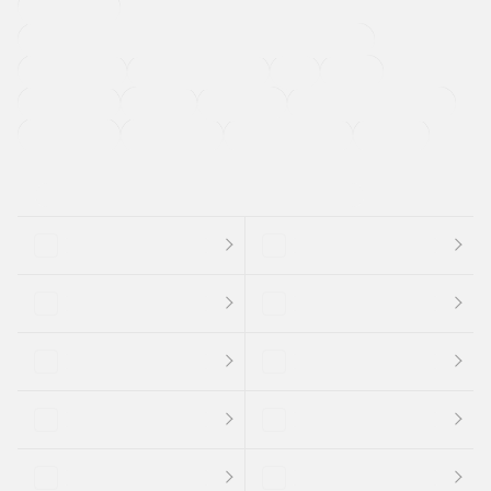
寒冷地仕様車
過給機設定モデル（ターボ・スーパーチャージャーなど)
ETC
CDプレーヤー
カーナビゲーション
禁煙車
法定整備付き
保証付き
エアバッグ
ディスチャージドランプ
支払総顔あり
クーポンあり
車両品質評価書付
新着車両