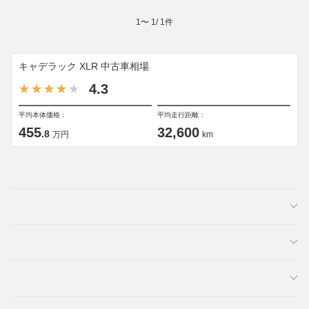
1
〜
1
/
1
件
キャデラック XLR 中古車相場
4.3
平均本体価格：
平均走行距離：
455
32,600
.8
万円
km