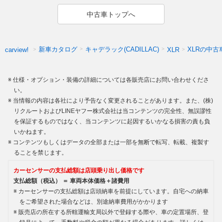
中古車トップへ
新車カタログ
キャデラック(CADILLAC)
XLRの中古
carview!
XLR
仕様・オプション・装備の詳細については各販売店にお問い合わせくださ
い。
当情報の内容は各社により予告なく変更されることがあります。また、(株)
リクルートおよびLINEヤフー株式会社は当コンテンツの完全性、無誤謬性
を保証するものではなく、当コンテンツに起因するいかなる損害の責も負
いかねます。
コンテンツもしくはデータの全部または一部を無断で転写、転載、複製す
ることを禁じます。
カーセンサーの支払総額は店頭乗り出し価格です
支払総額（税込） ＝ 車両本体価格＋諸費用
カーセンサーの支払総額は店頭納車を前提にしています。自宅への納車
をご希望された場合などは、別途納車費用がかかります
販売店の所在する所轄運輸支局以外で登録する際や、車の定置場所、登