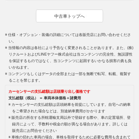
中古車トップへ
仕様・オプション・装備の詳細については各販売店にお問い合わせくださ
い。
当情報の内容は各社により予告なく変更されることがあります。また、(株)
リクルートおよびLINEヤフー株式会社は当コンテンツの完全性、無誤謬性
を保証するものではなく、当コンテンツに起因するいかなる損害の責も負
いかねます。
コンテンツもしくはデータの全部または一部を無断で転写、転載、複製す
ることを禁じます。
カーセンサーの支払総額は店頭乗り出し価格です
支払総額（税込） ＝ 車両本体価格＋諸費用
カーセンサーの支払総額は店頭納車を前提にしています。自宅への納車
をご希望された場合などは、別途納車費用がかかります
販売店の所在する所轄運輸支局以外で登録する際や、車の定置場所、登
録月によって、手数料や税金の額が異なる場合があります。詳しくは
販売店にお問合せください
車検の切れた車両の場合、車検を取得するために必要な費用も含まれて