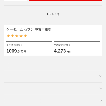
1
〜
1
/
1
件
ケータハム セブン 中古車相場
平均本体価格：
平均走行距離：
1069
4,273
.0
万円
km