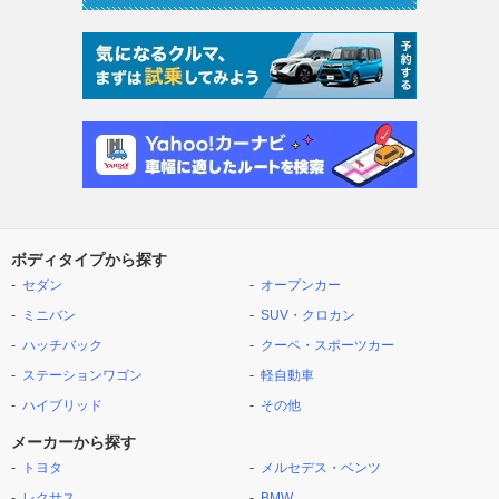
ボディタイプから探す
セダン
オープンカー
ミニバン
SUV・クロカン
ハッチバック
クーペ・スポーツカー
ステーションワゴン
軽自動車
ハイブリッド
その他
メーカーから探す
トヨタ
メルセデス・ベンツ
レクサス
BMW