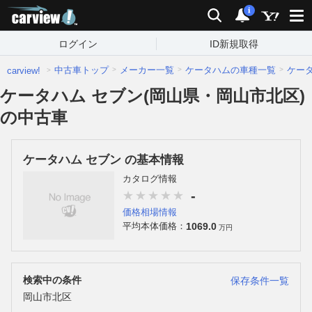
carview!
検索
通知
i
ログイン
ID新規取得
中古車トップ
メーカー一覧
ケータハムの車種一覧
ケー
carview!
ケータハム セブン(岡山県・岡山市北区)
の中古車
ケータハム セブン の基本情報
カタログ情報
-
価格相場情報
1069.0
平均本体価格：
万円
検索中の条件
保存条件一覧
岡山市北区