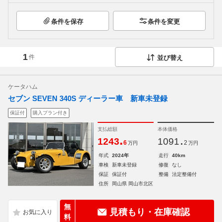
条件を保存
条件を変更
1
件
並び替え
ケータハム
セブン SEVEN 340S ディーラー車 新車未登録
保証付
購入プラン付き
支払総額
本体価格
.
.
1243
1091
6
2
万円
万円
年式
2024年
走行
40km
車検
新車未登録
修復
なし
保証
保証付
整備
法定整備付
住所
岡山県 岡山市北区
無
見積もり・在庫確認
料