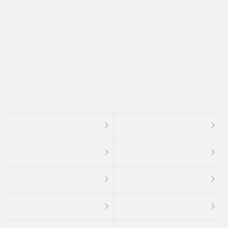
メーカー系販売店取り扱い車
修復歴無し
アルミホイール
寒冷地仕様車
過給機設定モデル（ターボ・スーパーチャージャーなど)
ETC
CDプレーヤー
カーナビゲーション
禁煙車
法定整備付き
保証付き
エアバッグ
ディスチャージドランプ
支払総顔あり
クーポンあり
車両品質評価書付
新着車両