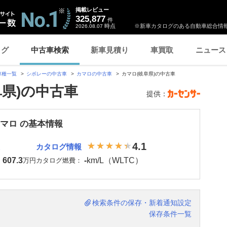
掲載レビュー
325,877
件
時点
※新車カタログのある自動車総合情報
2026.08.07
ログ
中古車検索
新車見積り
車買取
ニュース
車種一覧
シボレーの中古車
カマロの中古車
カマロ(岐阜県)の中古車
阜県)の中古車
提供：
カマロ の基本情報
4.1
カタログ情報
607.3
-
km/L（WLTC）
：
万円
カタログ燃費：
検索条件の保存・新着通知設定
保存条件一覧