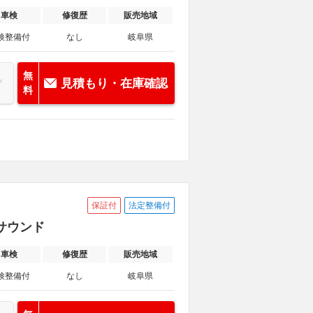
車検
修復歴
販売地域
検整備付
なし
岐阜県
無
見積もり・在庫確認
料
保証付
法定整備付
Eサウンド
車検
修復歴
販売地域
検整備付
なし
岐阜県