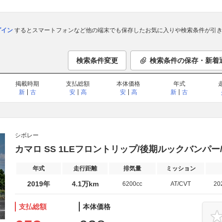
ログイン
するとスマートフォンなど他の端末でも保存したお気に入りや検索条件が引き
検索条件変更
検索条件の保存・新着
掲載時期
支払総額
本体価格
年式
新
古
安
高
安
高
新
古
シボレー
カマロ SS 1LEフロントリップ/後期ルックバンパー
年式
走行距離
排気量
ミッション
2019年
4.1万km
6200cc
AT/CVT
20
支払総額
本体価格