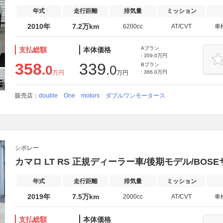
年式
走行距離
排気量
ミッション
2010年
7.2万km
6200cc
AT/CVT
車
Aプラン
支払総額
本体価格
: 359.0万円
358
339
Bプラン
.0
.0
万円
万円
: 366.0万円
販売店：
double One motors ダブルワンモータース
シボレー
カマロ LT RS 正規ディーラー車/後期モデル/BOS
年式
走行距離
排気量
ミッション
2019年
7.5万km
2000cc
AT/CVT
車
支払総額
本体価格