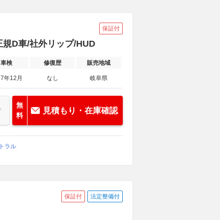
保証付
規D車/社外リップ/HUD
車検
修復歴
販売地域
27年12月
なし
岐阜県
無
見積もり・在庫確認
料
ントラル
保証付
法定整備付