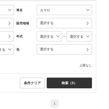
車名
選択する
販売地域
～
年式
選択する
色
上限なし
条件クリア
検索（
5
）
1