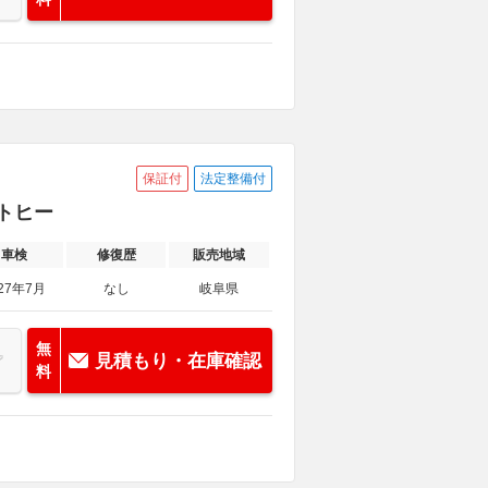
保証付
法定整備付
ートヒー
車検
修復歴
販売地域
27年7月
なし
岐阜県
無
見積もり・在庫確認
料