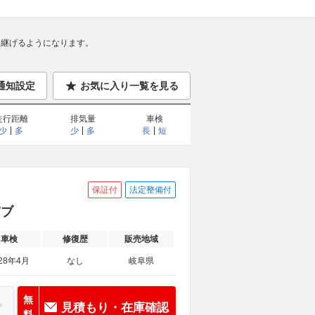
継げるようになります。
通知設定
お気に入り一覧を見る
走行距離
排気量
車検
少
多
少
多
長
短
保証付
法定整備付
/ブ
車検
修復歴
販売地域
28年4月
なし
岐阜県
無
見積もり・在庫確認
料