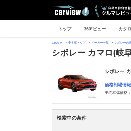
トップ
360°ビュー
カタ
carview!
中古車トップ
メーカー一覧
シボレーの
シボレー カマロ(岐
シボレー 
価格相場情報
平均本体価格
検索中の条件