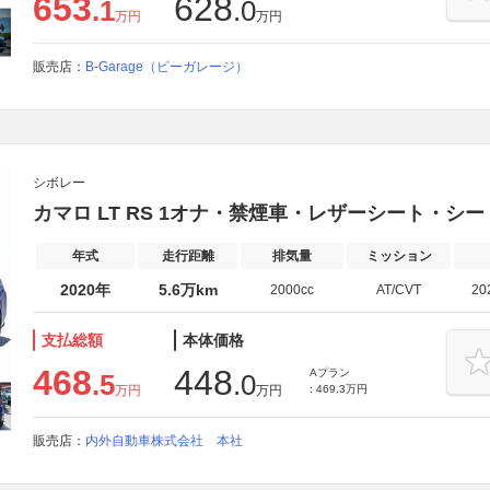
653
628
.1
.0
万円
万円
販売店：
B-Garage（ビーガレージ）
シボレー
カマロ LT RS 1オナ・禁煙車・レザーシート・シ
年式
走行距離
排気量
ミッション
2020年
5.6万km
2000cc
AT/CVT
20
支払総額
本体価格
468
448
Aプラン
.5
.0
万円
万円
: 469.3万円
販売店：
内外自動車株式会社 本社