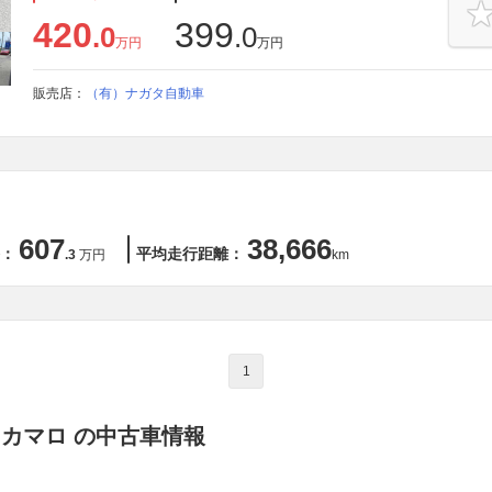
420
399
.0
.0
万円
万円
販売店：
（有）ナガタ自動車
607
38,666
：
平均走行距離：
.3
万円
km
1
 カマロ の中古車情報