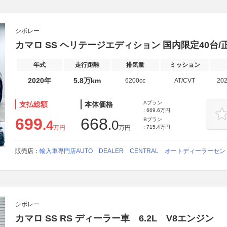
シボレー
カマロ SS ヘリテージエディション 国内限定40台/正
年式
走行距離
排気量
ミッション
2020年
5.8万km
6200cc
AT/CVT
20
Aプラン
支払総額
本体価格
: 669.6万円
699
668
Bプラン
.4
.0
万円
万円
: 715.4万円
販売店：
輸入車専門店AUTO DEALER CENTRAL オートディーラーセ
シボレー
カマロ SS RS ディーラー車 6.2L V8エンジン