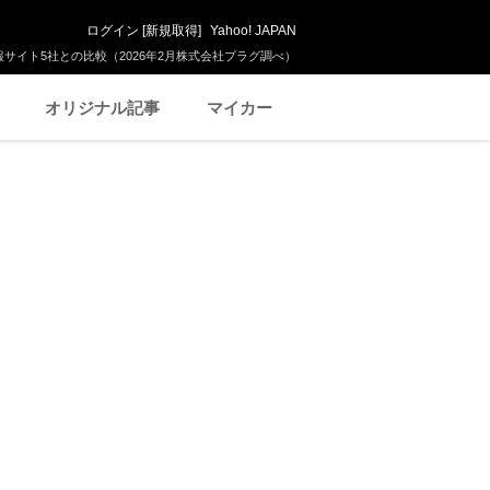
ログイン
[
新規取得
]
Yahoo! JAPAN
サイト5社との比較（2026年2月株式会社プラグ調べ）
オリジナル記事
マイカー