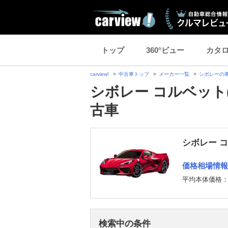
トップ
360°ビュー
カタ
carview!
中古車トップ
メーカー一覧
シボレーの
シボレー コルベット
古車
シボレー 
価格相場情報
平均本体価格
検索中の条件