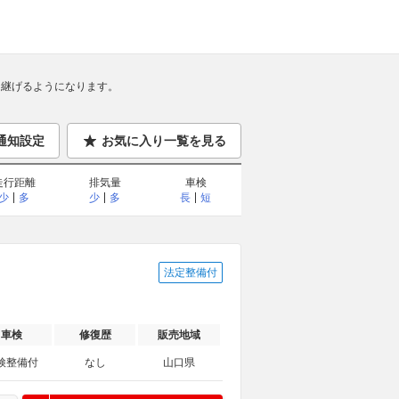
継げるようになります。
通知設定
お気に入り一覧を見る
走行距離
排気量
車検
少
多
少
多
長
短
法定整備付
車検
修復歴
販売地域
検整備付
なし
山口県