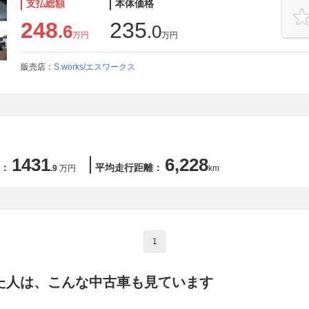
支払総額
本体価格
248
235
.6
.0
万円
万円
販売店：
S.works/エスワークス
1431
6,228
：
平均走行距離：
.9
万円
km
1
た人は、こんな中古車も見ています