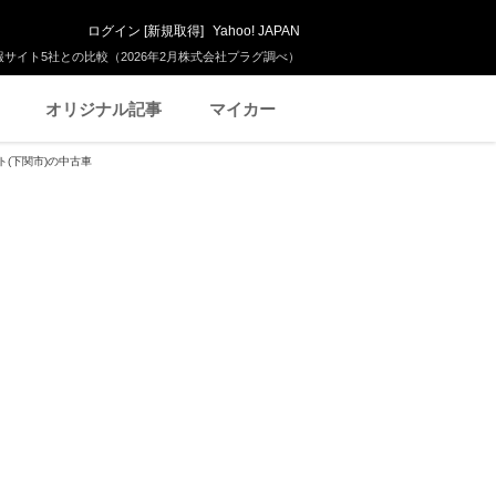
ログイン
[
新規取得
]
Yahoo! JAPAN
サイト5社との比較（2026年2月株式会社プラグ調べ）
オリジナル記事
マイカー
ト(下関市)の中古車