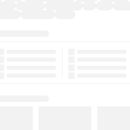
ーなど)
CDプレーヤー
カーナビゲーション
ETC
禁煙車
法定整備
ーポンあり
車両品質評価書付
新着車両