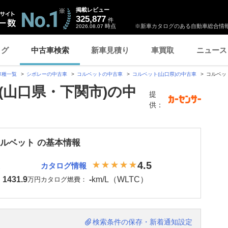
掲載レビュー
325,877
件
時点
※新車カタログのある自動車総合情報
2026.08.07
ログ
中古車検索
新車見積り
車買取
ニュース
車種一覧
シボレーの中古車
コルベットの中古車
コルベット(山口県)の中古車
コルベッ
(山口県・下関市)の中
提
供：
コルベット の基本情報
4.5
カタログ情報
1431.9
-
km/L（WLTC）
：
万円
カタログ燃費：
検索条件の保存・新着通知設定