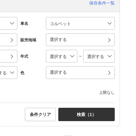
保存条件一覧
車名
選択する
販売地域
～
年式
選択する
色
上限なし
条件クリア
検索（
1
）