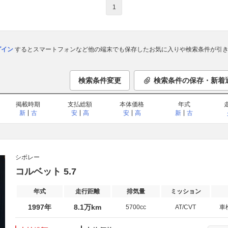
1
ログイン
するとスマートフォンなど他の端末でも保存したお気に入りや検索条件が引き
検索条件変更
検索条件の保存・新着
掲載時期
支払総額
本体価格
年式
新
古
安
高
安
高
新
古
シボレー
コルベット 5.7
年式
走行距離
排気量
ミッション
1997年
8.1万km
5700cc
AT/CVT
車