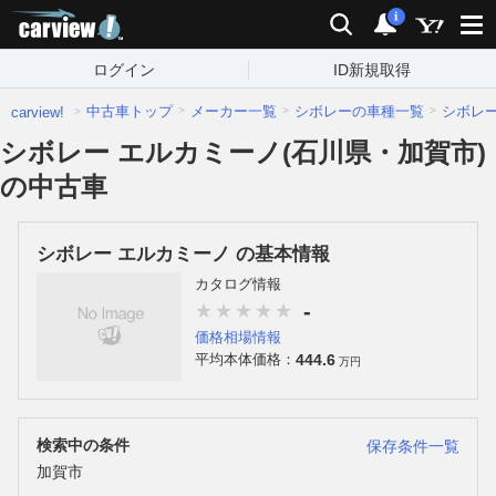
carview!
検索
通知
i
ログイン
ID新規取得
中古車トップ
メーカー一覧
シボレーの車種一覧
シボレ
carview!
シボレー エルカミーノ(石川県・加賀市)
の中古車
シボレー エルカミーノ の基本情報
カタログ情報
-
価格相場情報
444.6
平均本体価格：
万円
検索中の条件
保存条件一覧
加賀市