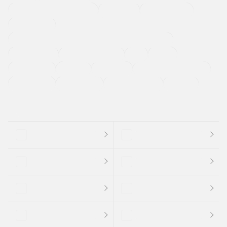
メーカー系販売店取り扱い車
修復歴無し
アルミホイール
寒冷地仕様車
過給機設定モデル（ターボ・スーパーチャージャーなど)
ETC
CDプレーヤー
カーナビゲーション
禁煙車
法定整備付き
保証付き
エアバッグ
ディスチャージドランプ
支払総顔あり
クーポンあり
車両品質評価書付
新着車両