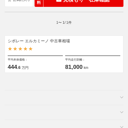
料
1
〜
1
/
1
件
シボレー エルカミーノ 中古車相場
平均本体価格：
平均走行距離：
444
81,000
.6
万円
km