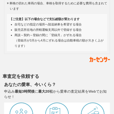
車検の切れた車両の場合、車検を取得するために必要な費用も含まれて
います
【ご注意】以下の場合などで支払総額が変わります
自宅などの指定の場所へ陸送納車を希望する場合
販売店所在地の所轄運輸支局以外で登録する場合
商談～契約～登録の間に「登録月」がずれる場合
（登録月が3月から4月にずれる場合は自動車税の額が大きく上が
ります）
車査定を依頼する
あなたの愛車、今いくら？
申込み
最短3時間後
に
最大20社
から愛車の査定結果をWebでお知
らせ！