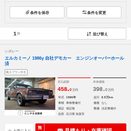
条件を保存
条件を変更
1
件
並び替え
シボレー
エルカミーノ 1986y 自社デモカー エンジンオーバーホール
済
購入プラン付き
支払総額
本体価格
.
.
458
398
0
0
万円
万円
年式
1986年
走行
8.9万km
車検
車検整備付
修復
なし
保証
保証無
整備
法定整備付
住所
石川県 加賀市
無
見積もり・在庫確認