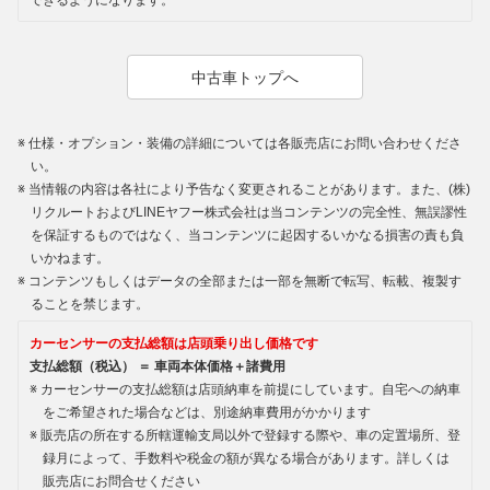
できるようになります。
中古車トップへ
仕様・オプション・装備の詳細については各販売店にお問い合わせくださ
い。
当情報の内容は各社により予告なく変更されることがあります。また、(株)
リクルートおよびLINEヤフー株式会社は当コンテンツの完全性、無誤謬性
を保証するものではなく、当コンテンツに起因するいかなる損害の責も負
いかねます。
コンテンツもしくはデータの全部または一部を無断で転写、転載、複製す
ることを禁じます。
カーセンサーの支払総額は店頭乗り出し価格です
支払総額（税込） ＝ 車両本体価格＋諸費用
カーセンサーの支払総額は店頭納車を前提にしています。自宅への納車
をご希望された場合などは、別途納車費用がかかります
販売店の所在する所轄運輸支局以外で登録する際や、車の定置場所、登
録月によって、手数料や税金の額が異なる場合があります。詳しくは
販売店にお問合せください