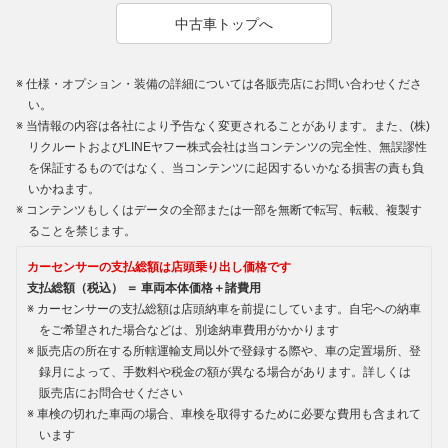
中古車トップへ
仕様・オプション・装備の詳細については各販売店にお問い合わせくださ
い。
当情報の内容は各社により予告なく変更されることがあります。また、(株)
リクルートおよびLINEヤフー株式会社は当コンテンツの完全性、無誤謬性
を保証するものではなく、当コンテンツに起因するいかなる損害の責も負
いかねます。
コンテンツもしくはデータの全部または一部を無断で転写、転載、複製す
ることを禁じます。
カーセンサーの支払総額は店頭乗り出し価格です
支払総額（税込） ＝ 車両本体価格＋諸費用
カーセンサーの支払総額は店頭納車を前提にしています。自宅への納車
をご希望された場合などは、別途納車費用がかかります
販売店の所在する所轄運輸支局以外で登録する際や、車の定置場所、登
録月によって、手数料や税金の額が異なる場合があります。詳しくは
販売店にお問合せください
車検の切れた車両の場合、車検を取得するために必要な費用も含まれて
います