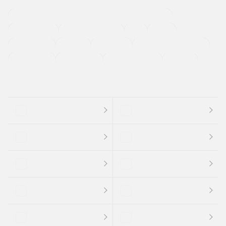
寒冷地仕様車
過給機設定モデル（ターボ・スーパーチャージャーなど)
ETC
CDプレーヤー
カーナビゲーション
禁煙車
法定整備付き
保証付き
エアバッグ
ディスチャージドランプ
支払総顔あり
クーポンあり
車両品質評価書付
新着車両