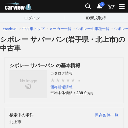
carview!
検索
通知
i
ログイン
ID新規取得
中古車トップ
メーカー一覧
シボレーの車種一覧
シボレ
carview!
シボレー サバーバン(岩手県・北上市)の
中古車
シボレー サバーバン の基本情報
カタログ情報
-
価格相場情報
239.9
平均本体価格：
万円
検索中の条件
保存条件一覧
北上市