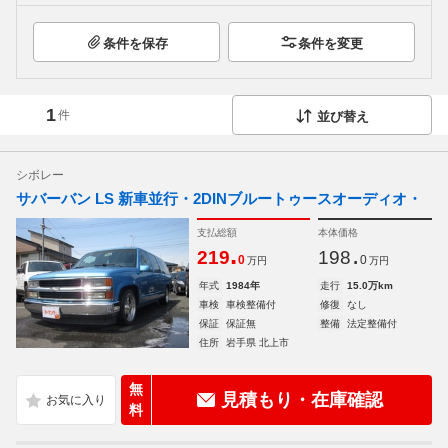
条件を保存
条件を変更
1
件
並び替え
シボレー
サバーバン LS 新車並行・2DINブルートゥースオーディオ・
支払総額
本体価格
.
.
219
198
0
0
万円
万円
年式
1984年
走行
15.0万km
車検
車検整備付
修復
なし
保証
保証無
整備
法定整備付
住所
岩手県 北上市
無
見積もり・在庫確認
料