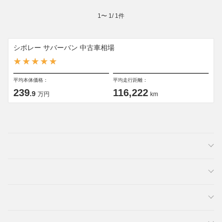
1
〜
1
/
1
件
シボレー サバーバン 中古車相場
平均本体価格：
平均走行距離：
239
116,222
.9
万円
km