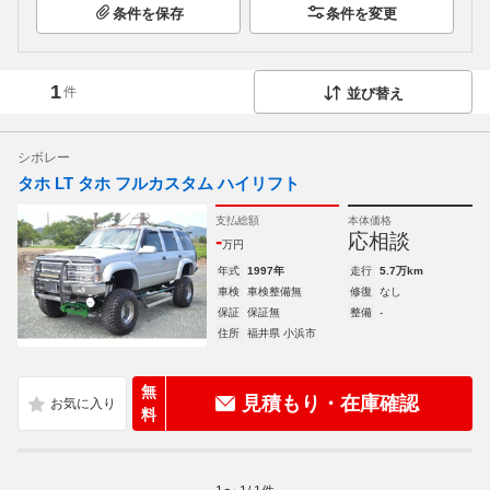
条件を保存
条件を変更
1
件
並び替え
シボレー
タホ LT タホ フルカスタム ハイリフト
支払総額
本体価格
-
応相談
万円
年式
1997年
走行
5.7万km
車検
車検整備無
修復
なし
保証
保証無
整備
-
住所
福井県 小浜市
無
見積もり・在庫確認
料