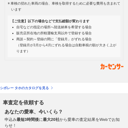
車検の切れた車両の場合、車検を取得するために必要な費用も含まれて
います
【ご注意】以下の場合などで支払総額が変わります
自宅などの指定の場所へ陸送納車を希望する場合
販売店所在地の所轄運輸支局以外で登録する場合
商談～契約～登録の間に「登録月」がずれる場合
（登録月が3月から4月にずれる場合は自動車税の額が大きく上が
ります）
シボレー タホのカタログを見る
車査定を依頼する
あなたの愛車、今いくら？
申込み
最短3時間後
に
最大20社
から愛車の査定結果をWebでお知
らせ！