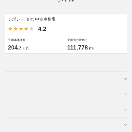
1
〜
1
/
1
件
シボレー タホ 中古車相場
4.2
平均本体価格：
平均走行距離：
204
111,778
.7
万円
km