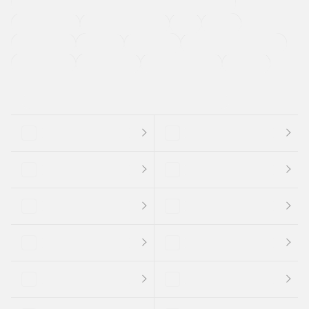
過給機設定モデル（ターボ・スーパーチャージャーなど)
ETC
CDプレーヤー
カーナビゲーション
禁煙車
法定整備付き
保証付き
エアバッグ
ディスチャージドランプ
支払総顔あり
クーポンあり
車両品質評価書付
新着車両