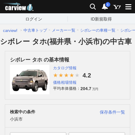
carview!
検索
通知
i
ログイン
ID新規取得
中古車トップ
メーカー一覧
シボレーの車種一覧
シボレ
carview!
シボレー タホ(福井県・小浜市)の中古車
シボレー タホ の基本情報
カタログ情報
4.2
価格相場情報
204.7
平均本体価格：
万円
検索中の条件
保存条件一覧
小浜市