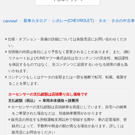
新車カタログ
シボレー(CHEVROLET)
タホ
タホの中古車
carview!
仕様・オプション・装備の詳細については各販売店にお問い合わせくださ
い。
当情報の内容は各社により予告なく変更されることがあります。また、(株)
リクルートおよびLINEヤフー株式会社は当コンテンツの完全性、無誤謬性
を保証するものではなく、当コンテンツに起因するいかなる損害の責も負
いかねます。
コンテンツもしくはデータの全部または一部を無断で転写、転載、複製す
ることを禁じます。
カーセンサーの支払総額は店頭乗り出し価格です
支払総額（税込） ＝ 車両本体価格＋諸費用
カーセンサーの支払総額は店頭納車を前提にしています。自宅への納車
をご希望された場合などは、別途納車費用がかかります
販売店の所在する所轄運輸支局以外で登録する際や、車の定置場所、登
録月によって、手数料や税金の額が異なる場合があります。詳しくは
販売店にお問合せください