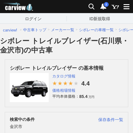
carview!
検索
通知
i
ログイン
ID新規取得
中古車トップ
メーカー一覧
シボレーの車種一覧
シボレ
carview!
シボレー トレイルブレイザー(石川県・
金沢市)の中古車
シボレー トレイルブレイザー の基本情報
カタログ情報
4.4
価格相場情報
85.4
平均本体価格：
万円
検索中の条件
保存条件一覧
金沢市