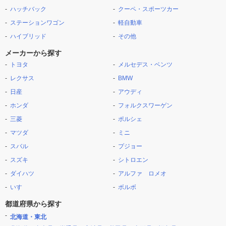
ハッチバック
クーペ・スポーツカー
ステーションワゴン
軽自動車
ハイブリッド
その他
メーカーから探す
トヨタ
メルセデス・ベンツ
レクサス
BMW
日産
アウディ
ホンダ
フォルクスワーゲン
三菱
ポルシェ
マツダ
ミニ
スバル
プジョー
スズキ
シトロエン
ダイハツ
アルファ ロメオ
いすゞ
ボルボ
都道府県から探す
北海道・東北