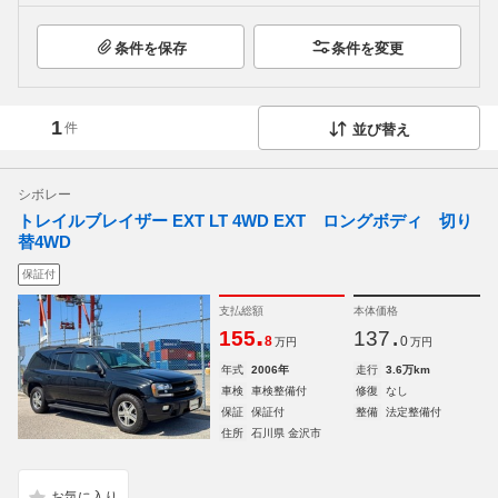
条件を保存
条件を変更
1
件
並び替え
シボレー
トレイルブレイザー EXT LT 4WD EXT ロングボディ 切り
替4WD
保証付
支払総額
本体価格
.
.
155
137
8
0
万円
万円
年式
2006年
走行
3.6万km
車検
車検整備付
修復
なし
保証
保証付
整備
法定整備付
住所
石川県 金沢市