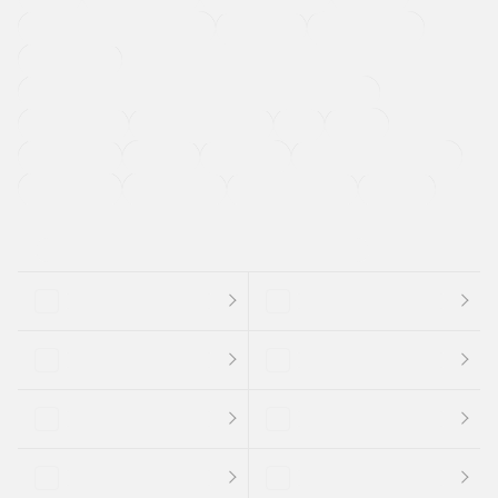
メーカー系販売店取り扱い車
修復歴無し
アルミホイール
寒冷地仕様車
過給機設定モデル（ターボ・スーパーチャージャーなど)
ETC
CDプレーヤー
カーナビゲーション
禁煙車
法定整備付き
保証付き
エアバッグ
ディスチャージドランプ
支払総顔あり
クーポンあり
車両品質評価書付
新着車両