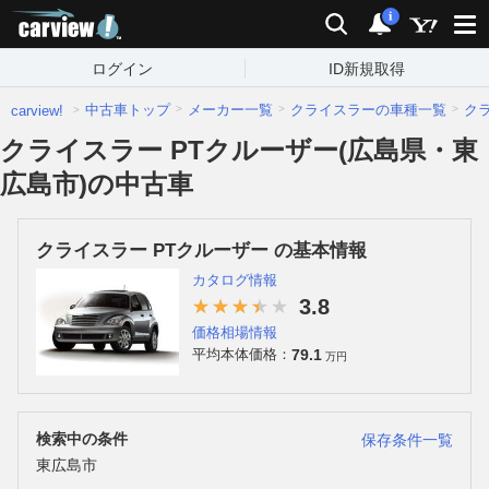
carview!
検索
通知
i
ログイン
ID新規取得
中古車トップ
メーカー一覧
クライスラーの車種一覧
ク
carview!
クライスラー PTクルーザー(広島県・東
広島市)の中古車
クライスラー PTクルーザー の基本情報
カタログ情報
3.8
価格相場情報
79.1
平均本体価格：
万円
検索中の条件
保存条件一覧
東広島市