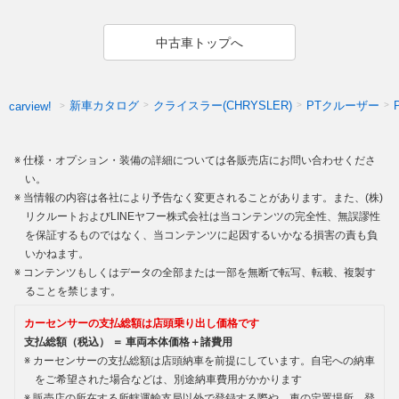
中古車トップへ
新車カタログ
クライスラー(CHRYSLER)
PTクルーザー
carview!
仕様・オプション・装備の詳細については各販売店にお問い合わせくださ
い。
当情報の内容は各社により予告なく変更されることがあります。また、(株)
リクルートおよびLINEヤフー株式会社は当コンテンツの完全性、無誤謬性
を保証するものではなく、当コンテンツに起因するいかなる損害の責も負
いかねます。
コンテンツもしくはデータの全部または一部を無断で転写、転載、複製す
ることを禁じます。
カーセンサーの支払総額は店頭乗り出し価格です
支払総額（税込） ＝ 車両本体価格＋諸費用
カーセンサーの支払総額は店頭納車を前提にしています。自宅への納車
をご希望された場合などは、別途納車費用がかかります
販売店の所在する所轄運輸支局以外で登録する際や、車の定置場所、登