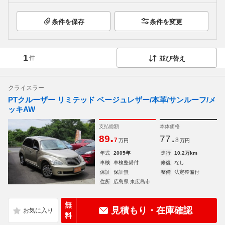
条件を保存
条件を変更
1
件
並び替え
クライスラー
PTクルーザー リミテッド ベージュレザー/本革/サンルーフ/メ
ッキAW
支払総額
本体価格
.
.
89
77
7
8
万円
万円
年式
2005年
走行
10.2万km
車検
車検整備付
修復
なし
保証
保証無
整備
法定整備付
住所
広島県 東広島市
無
見積もり・在庫確認
料