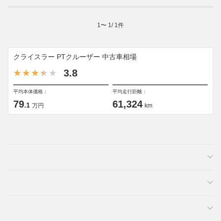
1
〜
1
/
1
件
クライスラー PTクルーザー 中古車相場
3.8
平均本体価格：
平均走行距離：
79
61,324
.1
万円
km