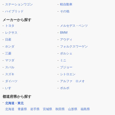
ステーションワゴン
軽自動車
ハイブリッド
その他
メーカーから探す
トヨタ
メルセデス・ベンツ
レクサス
BMW
日産
アウディ
ホンダ
フォルクスワーゲン
三菱
ポルシェ
マツダ
ミニ
スバル
プジョー
スズキ
シトロエン
ダイハツ
アルファ ロメオ
いすゞ
ボルボ
都道府県から探す
北海道・東北
北海道
青森県
岩手県
宮城県
秋田県
山形県
福島県