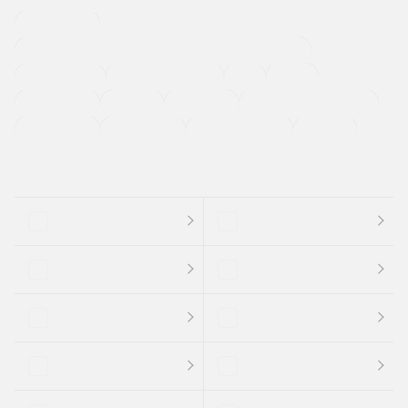
寒冷地仕様車
過給機設定モデル（ターボ・スーパーチャージャーなど)
ETC
CDプレーヤー
カーナビゲーション
禁煙車
法定整備付き
保証付き
エアバッグ
ディスチャージドランプ
支払総顔あり
クーポンあり
車両品質評価書付
新着車両