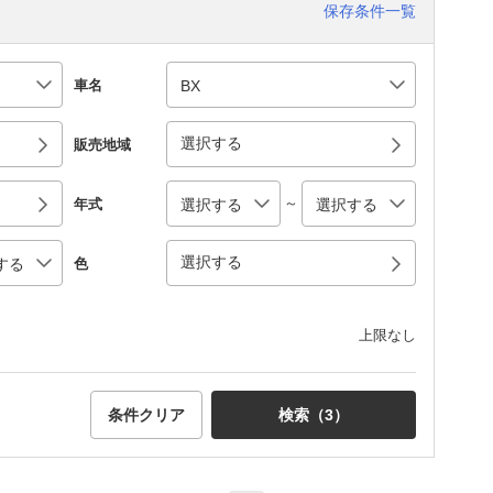
保存条件一覧
車名
選択する
販売地域
～
年式
選択する
色
上限なし
条件クリア
検索（
3
）