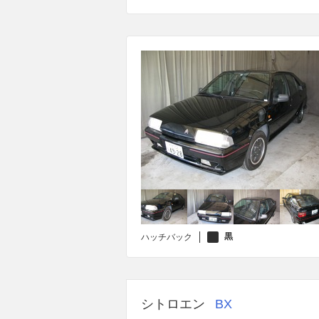
黒
ハッチバック
シトロエン
BX