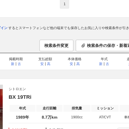
1
ログイン
するとスマートフォンなど他の端末でも保存したお気に入りや検索条件が引き
検索条件変更
検索条件の保存・新着
掲載時期
支払総額
本体価格
年式
新
古
安
高
安
高
新
古
シトロエン
BX 19TRi
年式
走行距離
排気量
ミッション
1989年
8.7万km
1900cc
AT/CVT
車