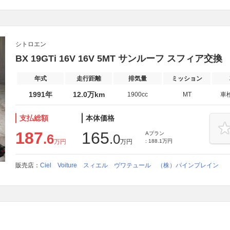
シトロエン
BX 19GTi 16V 16V 5MT サンルーフ スフィア交
年式
走行距離
排気量
ミッション
1991年
12.0万km
1900cc
MT
車
支払総額
本体価格
187
165
Aプラン
.6
.0
万円
万円
: 188.1万円
販売店：
Ciel Voiture スィエル ヴワテュール （株）パインプレイン