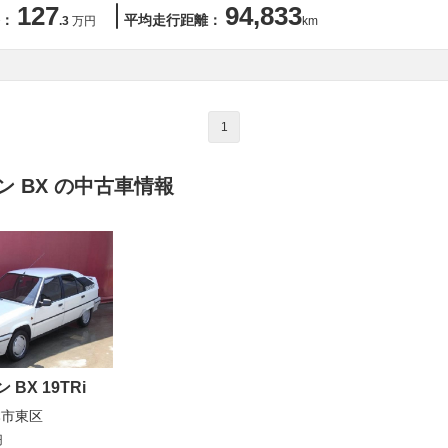
127
94,833
：
平均走行距離：
.3
万円
km
1
 BX の中古車情報
BX 19TRi
本市東区
円