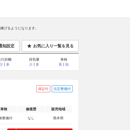
継げるようになります。
通知設定
お気に入り一覧を見る
走行距離
排気量
車検
少
多
少
多
長
短
保証付
法定整備付
車検
修復歴
販売地域
検整備付
なし
熊本県