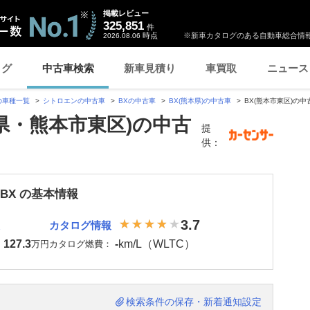
掲載レビュー
325,851
件
時点
※新車カタログのある自動車総合情報
2026.08.06
ログ
中古車検索
新車見積り
車買取
ニュース
の車種一覧
シトロエンの中古車
BXの中古車
BX(熊本県)の中古車
BX(熊本市東区)の中
本県・熊本市東区)の中古
提
供：
BX の基本情報
3.7
カタログ情報
127.3
-
km/L（WLTC）
：
万円
カタログ燃費：
検索条件の保存・新着通知設定