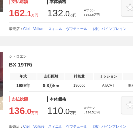
支払総額
本体価格
162
132
Aプラン
.1
.0
万円
万円
: 162.6万円
販売店：
Ciel Voiture スィエル ヴワテュール （株）パインプレイン
シトロエン
BX 19TRi
年式
走行距離
排気量
ミッション
1989年
9.8万km
1900cc
AT/CVT
車
支払総額
本体価格
136
110
Aプラン
.0
.0
万円
万円
: 136.5万円
販売店：
Ciel Voiture スィエル ヴワテュール （株）パインプレイン