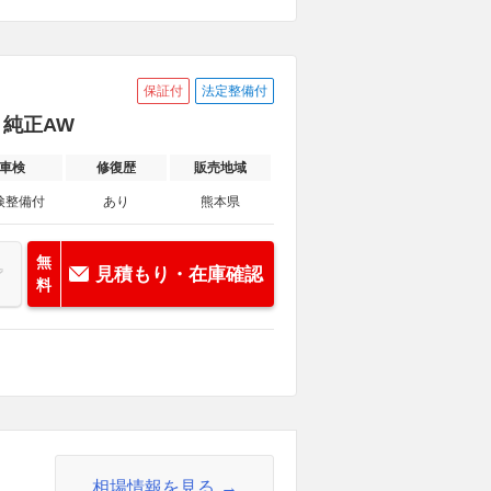
保証付
法定整備付
換 純正AW
車検
修復歴
販売地域
検整備付
あり
熊本県
無
見積もり・在庫確認
料
相場情報を見る