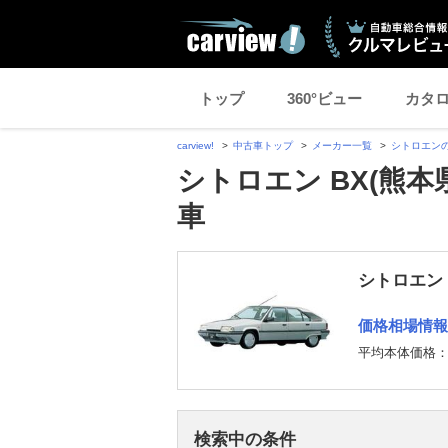
トップ
360°ビュー
カタ
carview!
中古車トップ
メーカー一覧
シトロエン
シトロエン BX(熊
車
シトロエン 
価格相場情報
平均本体価格
検索中の条件