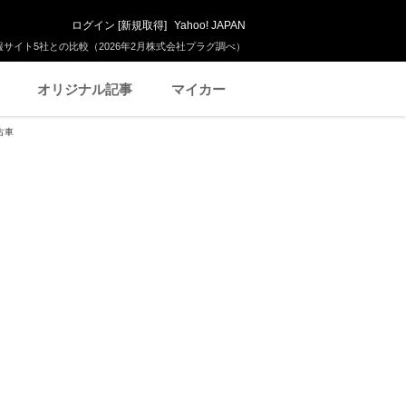
ログイン
[
新規取得
]
Yahoo! JAPAN
サイト5社との比較（2026年2月株式会社プラグ調べ）
オリジナル記事
マイカー
古車