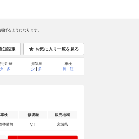
継げるようになります。
通知設定
お気に入り一覧を見る
走行距離
排気量
車検
少
多
少
多
長
短
車検
修復歴
販売地域
検整備無
なし
宮城県