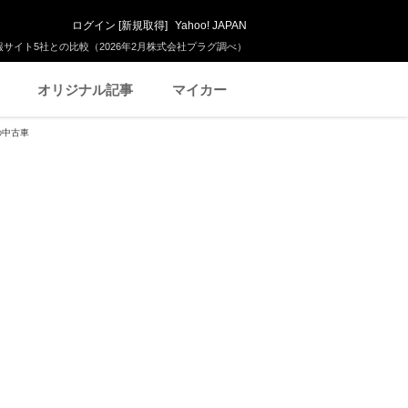
ログイン
[
新規取得
]
Yahoo! JAPAN
サイト5社との比較（2026年2月株式会社プラグ調べ）
オリジナル記事
マイカー
の中古車