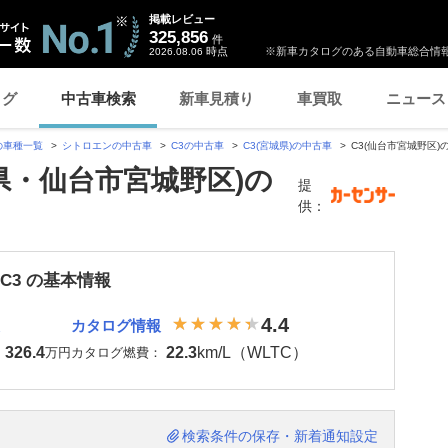
掲載レビュー
325,856
件
時点
※新車カタログのある自動車総合情報
2026.08.06
ログ
中古車検索
新車見積り
車買取
ニュース
の車種一覧
シトロエンの中古車
C3の中古車
C3(宮城県)の中古車
C3(仙台市宮城野区)
城県・仙台市宮城野区)の
提
供：
C3 の基本情報
4.4
カタログ情報
326.4
22.3
km/L（WLTC）
：
万円
カタログ燃費：
検索条件の保存・新着通知設定