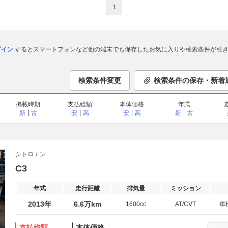
1
ログイン
するとスマートフォンなど他の端末でも保存したお気に入りや検索条件が引き
検索条件変更
検索条件の保存・新着
掲載時期
支払総額
本体価格
年式
新
古
安
高
安
高
新
古
シトロエン
C3
年式
走行距離
排気量
ミッション
2013年
6.6万km
1600cc
AT/CVT
車
支払総額
本体価格