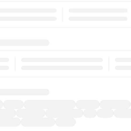
福祉車両
メーカー系販売店取り扱い車
修復歴無し
アルミホイール
ーなど)
CDプレーヤー
カーナビゲーション
ETC
禁煙車
法定整備
ーポンあり
車両品質評価書付
新着車両