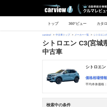
トップ
360°ビュー
カタ
carview!
中古車トップ
メーカー一覧
シトロエン
シトロエン C3(宮
中古車
シトロエン 
価格相場情報
平均本体価格
検索中の条件