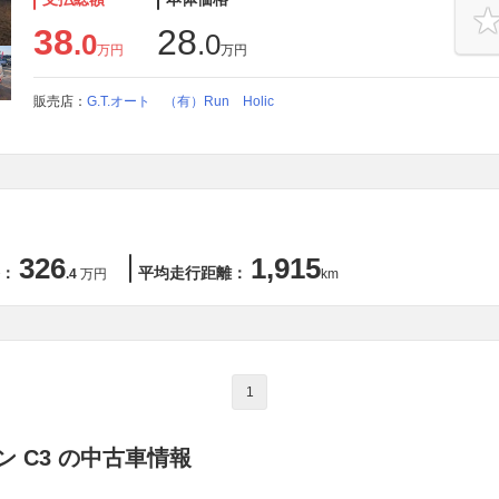
38
28
.0
.0
万円
万円
販売店：
G.T.オート （有）Run Holic
326
1,915
：
平均走行距離：
.4
万円
km
1
 C3 の中古車情報