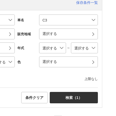
保存条件一覧
車名
選択する
販売地域
～
年式
選択する
色
上限なし
条件クリア
検索（
1
）