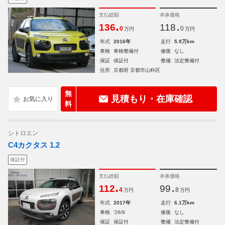
支払総額
本体価格
.
.
136
118
0
0
万円
万円
年式
2016年
走行
5.9万km
車検
車検整備付
修復
なし
保証
保証付
整備
法定整備付
住所
京都府 京都市山科区
無
見積もり・在庫確認
料
シトロエン
C4カクタス 1.2
保証付
支払総額
本体価格
.
.
112
99
4
8
万円
万円
年式
2017年
走行
6.1万km
車検
'26/9
修復
なし
保証
保証付
整備
法定整備付