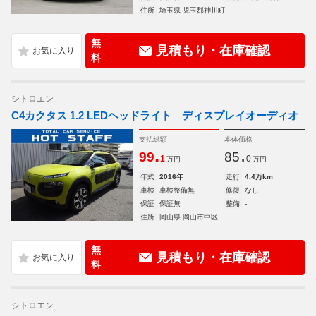
住所
埼玉県 児玉郡神川町
無
見積もり・在庫確認
料
シトロエン
C4カクタス 1.2 LEDヘッドライト ディスプレイオーディオ
支払総額
本体価格
.
.
99
85
1
0
万円
万円
年式
2016年
走行
4.4万km
車検
車検整備無
修復
なし
保証
保証無
整備
-
住所
岡山県 岡山市中区
無
見積もり・在庫確認
料
シトロエン