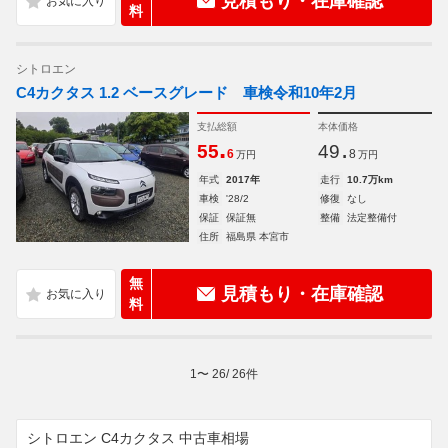
見積もり・在庫確認
料
シトロエン
C4カクタス 1.2 ベースグレード 車検令和10年2月
支払総額
本体価格
.
.
55
49
6
8
万円
万円
年式
2017年
走行
10.7万km
車検
'28/2
修復
なし
保証
保証無
整備
法定整備付
住所
福島県 本宮市
無
見積もり・在庫確認
料
1
〜
26
/
26
件
シトロエン C4カクタス 中古車相場