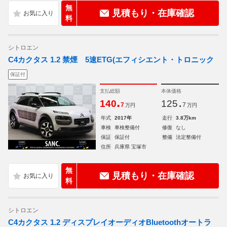
無
見積もり・在庫確認
料
シトロエン
C4カクタス 1.2 禁煙 5速ETG(エフィシエント・トロニック
保証付
支払総額
本体価格
.
.
140
125
7
7
万円
万円
年式
2017年
走行
3.8万km
車検
車検整備付
修復
なし
保証
保証付
整備
法定整備付
住所
兵庫県 宝塚市
無
見積もり・在庫確認
料
シトロエン
C4カクタス 1.2 ディスプレイオーディオBluetoothオートラ