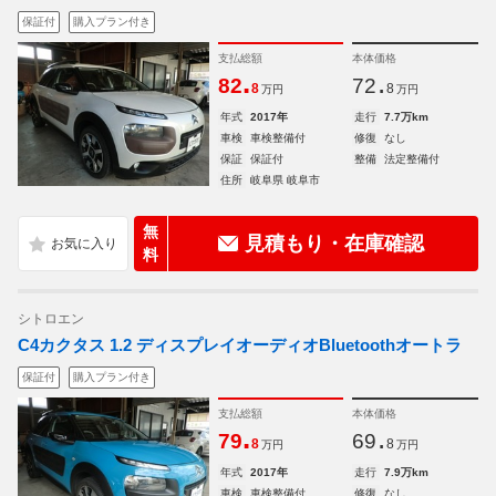
保証付
購入プラン付き
支払総額
本体価格
.
.
82
72
8
8
万円
万円
年式
2017年
走行
7.7万km
車検
車検整備付
修復
なし
保証
保証付
整備
法定整備付
住所
岐阜県 岐阜市
無
見積もり・在庫確認
料
シトロエン
C4カクタス 1.2 ディスプレイオーディオBluetoothオートラ
保証付
購入プラン付き
支払総額
本体価格
.
.
79
69
8
8
万円
万円
年式
2017年
走行
7.9万km
車検
車検整備付
修復
なし