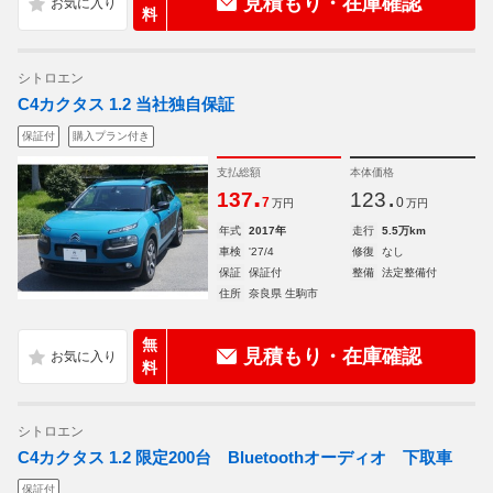
見積もり・在庫確認
料
シトロエン
C4カクタス 1.2 当社独自保証
保証付
購入プラン付き
支払総額
本体価格
.
.
137
123
7
0
万円
万円
年式
2017年
走行
5.5万km
車検
'27/4
修復
なし
保証
保証付
整備
法定整備付
住所
奈良県 生駒市
無
見積もり・在庫確認
料
シトロエン
C4カクタス 1.2 限定200台 Bluetoothオーディオ 下取車
保証付