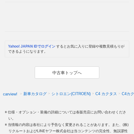
Yahoo! JAPAN IDでログイン
するとお気に入りに登録や複数見積もりが
できるようになります。
中古車トップへ
新車カタログ
シトロエン(CITROEN)
C4 カクタス
C4カ
carview!
仕様・オプション・装備の詳細については各販売店にお問い合わせくださ
い。
当情報の内容は各社により予告なく変更されることがあります。また、(株)
リクルートおよびLINEヤフー株式会社は当コンテンツの完全性、無誤謬性