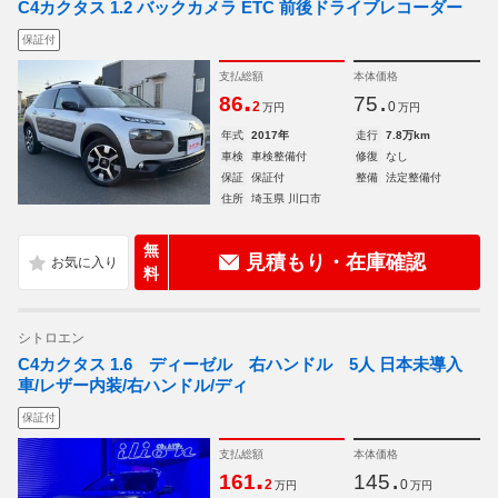
C4カクタス 1.2 バックカメラ ETC 前後ドライブレコーダー
保証付
支払総額
本体価格
.
.
86
75
2
0
万円
万円
年式
2017年
走行
7.8万km
車検
車検整備付
修復
なし
保証
保証付
整備
法定整備付
住所
埼玉県 川口市
無
見積もり・在庫確認
料
シトロエン
C4カクタス 1.6 ディーゼル 右ハンドル 5人 日本未導入
車/レザー内装/右ハンドル/ディ
保証付
支払総額
本体価格
.
.
161
145
2
0
万円
万円