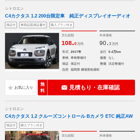
シトロエン
C4カクタス 1.2 200台限定車 純正ディスプレイオーディオ
保証付
車両品質保証書付
購入プラン付き
支払総額
本体価格
.
.
108
90
0
3
万円
万円
年式
2017年
走行
5.4万km
車検
車検整備付
修復
なし
保証
保証付
整備
法定整備付
住所
福岡県 糟屋郡粕屋町
無
見積もり・在庫確認
料
シトロエン
C4カクタス 1.2 クルーズコントロール Bカメラ ETC 純正AW
保証付
購入プラン付き
支払総額
本体価格