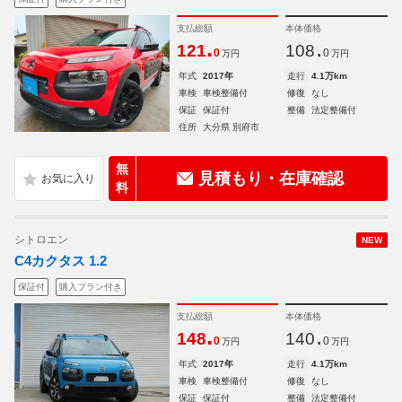
支払総額
本体価格
.
.
121
108
0
0
万円
万円
年式
2017年
走行
4.1万km
車検
車検整備付
修復
なし
保証
保証付
整備
法定整備付
住所
大分県 別府市
無
見積もり・在庫確認
料
シトロエン
NEW
C4カクタス 1.2
保証付
購入プラン付き
支払総額
本体価格
.
.
148
140
0
0
万円
万円
年式
2017年
走行
4.1万km
車検
車検整備付
修復
なし
保証
保証付
整備
法定整備付