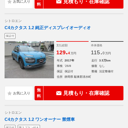
見積もり・在庫確認
料
シトロエン
C4カクタス 1.2 純正ディスプレイオーディオ
保証付
支払総額
本体価格
.
.
129
115
4
0
万円
万円
年式
2017年
走行
3.5万km
車検
'26/8
修復
なし
保証
保証付
整備
法定整備付
住所
静岡県 駿東郡清水町
無
見積もり・在庫確認
料
シトロエン
C4カクタス 1.2 ワンオーナー 禁煙車
保証付
購入プラン付き