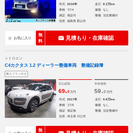
年式
2016年
走行
8.2万km
車検
'27/4
修復
なし
保証
保証付
整備
法定整備付
住所
福島県 郡山市
無
見積もり・在庫確認
料
シトロエン
C4カクタス 1.2 ディーラー整備車両 整備記録簿
購入プラン付き
支払総額
本体価格
.
.
69
59
0
0
万円
万円
年式
2017年
走行
9.8万km
車検
'27/8
修復
なし
保証
保証無
整備
法定整備付
住所
埼玉県 川口市
無