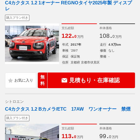
C4カクタス 1.2 1オーナー REGNOタイヤ2025年製 ディスプ
レ
購入プラン付き
支払総額
本体価格
.
.
122
108
0
0
万円
万円
年式
2017年
走行
4.9万km
車検
'28/7
修復
なし
保証
保証無
整備
-
住所
京都府 京都市伏見区
無
見積もり・在庫確認
料
シトロエン
C4カクタス 1.2 Bカメラ/ETC 17AW ワンオーナー 禁煙
購入プラン付き
支払総額
本体価格
.
.
113
99
0
0
万円
万円