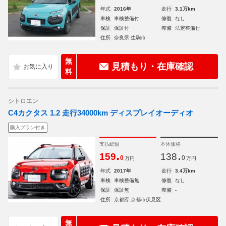
年式
2016年
走行
3.1万km
車検
車検整備付
修復
なし
保証
保証付
整備
法定整備付
住所
奈良県 生駒市
無
見積もり・在庫確認
料
シトロエン
C4カクタス 1.2 走行34000km ディスプレイオーディオ
購入プラン付き
支払総額
本体価格
.
.
159
138
0
0
万円
万円
年式
2017年
走行
3.4万km
車検
車検整備無
修復
なし
保証
保証無
整備
-
住所
京都府 京都市伏見区
無