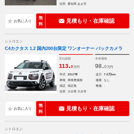
住所
愛知県 あま市
無
見積もり・在庫確認
料
シトロエン
C4カクタス 1.2 国内200台限定 ワンオーナー バックカメラ
支払総額
本体価格
.
.
113
98
0
0
万円
万円
年式
2017年
走行
7.0万km
車検
車検整備無
修復
なし
保証
保証無
整備
-
住所
大分県 大分市
無
見積もり・在庫確認
料
シトロエン