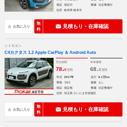
保証
保証付
整備
法定整備付
住所
岐阜県 岐阜市
無
見積もり・在庫確認
料
シトロエン
C4カクタス 1.2 Apple CarPlay ＆ Android Auto
支払総額
本体価格
.
.
78
68
0
0
万円
万円
年式
2017年
走行
8.1万km
車検
'28/1
修復
なし
保証
保証無
整備
法定整備付
住所
埼玉県 さいたま市岩槻区
無
見積もり・在庫確認
料