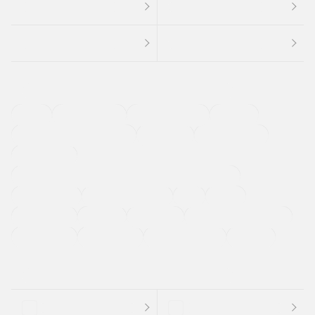
４ＷＤ
定期点検記録簿
ワンオーナーカー
福祉車両
メーカー系販売店取り扱い車
修復歴無し
アルミホイール
寒冷地仕様車
過給機設定モデル（ターボ・スーパーチャージャーなど)
ETC
CDプレーヤー
カーナビゲーション
禁煙車
法定整備付き
保証付き
エアバッグ
ディスチャージドランプ
支払総顔あり
クーポンあり
車両品質評価書付
新着車両