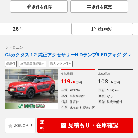
条件を保存
条件を変更
26
件
並び替え
シトロエン
C4カクタス 1.2 純正アクセサリーHIDランプ/LEDフォグ グレ
保証付
車両品質保証書付
購入プラン付き
支払総額
本体価格
.
.
119
108
8
6
万円
万円
年式
2017年
走行
3.8万km
車検
車検整備付
修復
なし
保証
保証付
整備
法定整備付
住所
北海道 札幌市北区
無
見積もり・在庫確認
料