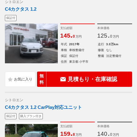
シトロエン
C4カクタス 1.2
保証付
支払総額
本体価格
.
.
145
125
0
0
万円
万円
年式
2017年
走行
3.0万km
車検
車検整備付
修復
なし
保証
保証付
整備
法定整備付
住所
東京都 小平市
無
見積もり・在庫確認
料
シトロエン
C4カクタス 1.2 CarPlay対応ユニット
保証付
購入プラン付き
支払総額
本体価格
.
.
159
140
8
0
万円
万円