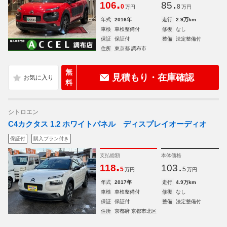
.
.
106
85
0
8
万円
万円
年式
2016年
走行
2.9万km
車検
車検整備付
修復
なし
保証
保証付
整備
法定整備付
住所
東京都 調布市
無
見積もり・在庫確認
料
シトロエン
C4カクタス 1.2 ホワイトパネル ディスプレイオーディオ
保証付
購入プラン付き
支払総額
本体価格
.
.
118
103
5
5
万円
万円
年式
2017年
走行
4.9万km
車検
車検整備付
修復
なし
保証
保証付
整備
法定整備付
住所
京都府 京都市北区