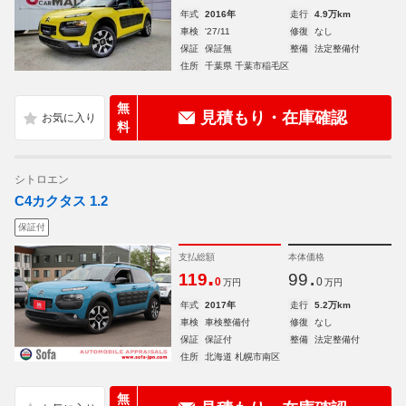
年式
2016年
走行
4.9万km
車検
'27/11
修復
なし
保証
保証無
整備
法定整備付
住所
千葉県 千葉市稲毛区
無
見積もり・在庫確認
料
シトロエン
C4カクタス 1.2
保証付
支払総額
本体価格
.
.
119
99
0
0
万円
万円
年式
2017年
走行
5.2万km
車検
車検整備付
修復
なし
保証
保証付
整備
法定整備付
住所
北海道 札幌市南区
無