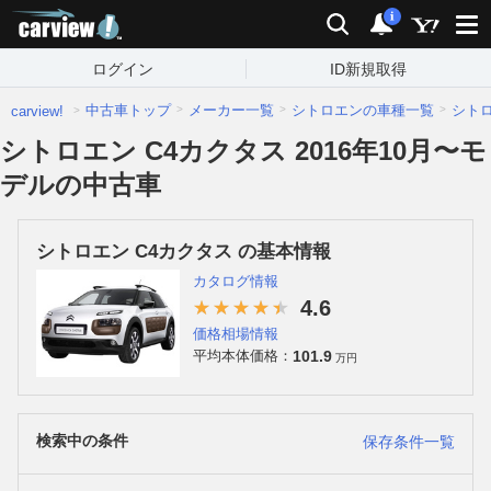
carview!
検索
通知
i
ログイン
ID新規取得
中古車トップ
メーカー一覧
シトロエンの車種一覧
シト
carview!
シトロエン C4カクタス 2016年10月〜モ
デルの中古車
シトロエン C4カクタス の基本情報
カタログ情報
4.6
価格相場情報
101.9
平均本体価格：
万円
検索中の条件
保存条件一覧