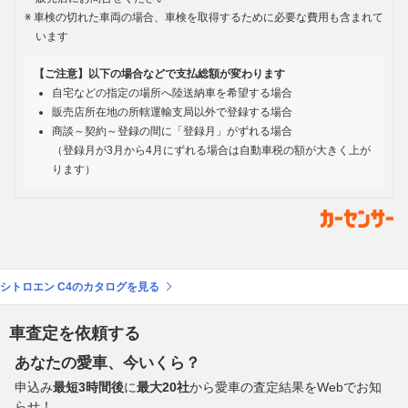
車検の切れた車両の場合、車検を取得するために必要な費用も含まれて
います
【ご注意】以下の場合などで支払総額が変わります
自宅などの指定の場所へ陸送納車を希望する場合
販売店所在地の所轄運輸支局以外で登録する場合
商談～契約～登録の間に「登録月」がずれる場合
（登録月が3月から4月にずれる場合は自動車税の額が大きく上が
ります）
シトロエン C4のカタログを見る
車査定を依頼する
あなたの愛車、今いくら？
申込み
最短3時間後
に
最大20社
から愛車の査定結果をWebでお知
らせ！