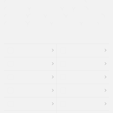
過給機設定モデル（ターボ・スーパーチャージャーなど)
ETC
CDプレーヤー
カーナビゲーション
禁煙車
法定整備付き
保証付き
エアバッグ
ディスチャージドランプ
支払総顔あり
クーポンあり
車両品質評価書付
新着車両