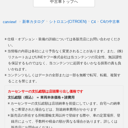
中古車トップへ
新車カタログ
シトロエン(CITROEN)
C4の中古車
carview!
C4
仕様・オプション・装備の詳細については各販売店にお問い合わせくださ
い。
当情報の内容は各社により予告なく変更されることがあります。また、(株)
リクルートおよびLINEヤフー株式会社は当コンテンツの完全性、無誤謬性
を保証するものではなく、当コンテンツに起因するいかなる損害の責も負
いかねます。
コンテンツもしくはデータの全部または一部を無断で転写、転載、複製す
ることを禁じます。
カーセンサーの支払総額は店頭乗り出し価格です
支払総額（税込） ＝ 車両本体価格＋諸費用
カーセンサーの支払総額は店頭納車を前提にしています。自宅への納車
をご希望された場合などは、別途納車費用がかかります
販売店の所在する所轄運輸支局以外で登録する際や、車の定置場所、登
録月によって、手数料や税金の額が異なる場合があります。詳しくは
販売店にお問合せください