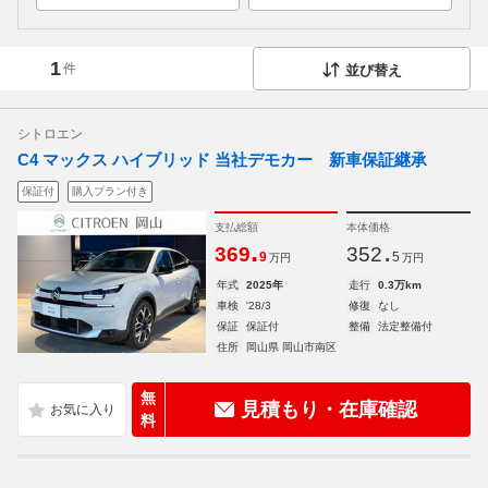
1
件
並び替え
シトロエン
C4 マックス ハイブリッド 当社デモカー 新車保証継承
保証付
購入プラン付き
支払総額
本体価格
.
.
369
352
9
5
万円
万円
年式
2025年
走行
0.3万km
車検
'28/3
修復
なし
保証
保証付
整備
法定整備付
住所
岡山県 岡山市南区
無
見積もり・在庫確認
料