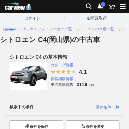
carview!
検索
通知
i
ログイン
ID新規取得
中古車トップ
メーカー一覧
シトロエンの車種一覧
シト
carview!
シトロエン C4(岡山県)の中古車
シトロエン C4 の基本情報
カタログ情報
4.1
価格相場情報
312.9
平均本体価格：
万円
検索中の条件
保存条件一覧
条件を保存
条件を変更