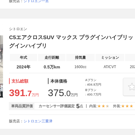
販売店：
シトロエン一宮
シトロエン
C5エアクロスSUV マックス プラグインハイブリッ
グインハイブリ
年式
走行距離
排気量
ミッション
2024年
0.5万km
1600cc
AT/CVT
20
Aプラン
支払総額
本体価格
: 404.9万円
391
375
Bプラン
.7
.0
万円
万円
: 400.7万円
5
車両品質評価
カーセンサー評価認定
点
内装:
外装:
販売店：
シトロエン三重津