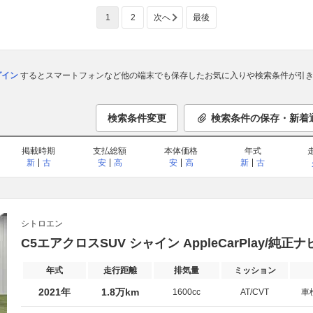
1
2
次へ
最後
ログイン
するとスマートフォンなど他の端末でも保存したお気に入りや検索条件が引き
検索条件変更
検索条件の保存・新着
掲載時期
支払総額
本体価格
年式
新
古
安
高
安
高
新
古
シトロエン
C5エアクロスSUV シャイン AppleCarPlay/純
年式
走行距離
排気量
ミッション
2021年
1.8万km
1600cc
AT/CVT
車