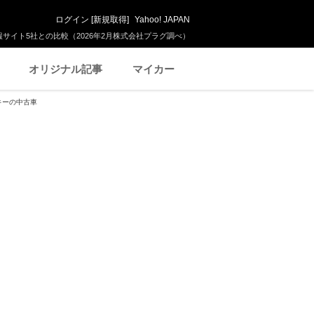
ログイン
[
新規取得
]
Yahoo! JAPAN
サイト5社との比較（2026年2月株式会社プラグ調べ）
オリジナル記事
マイカー
キーの中古車