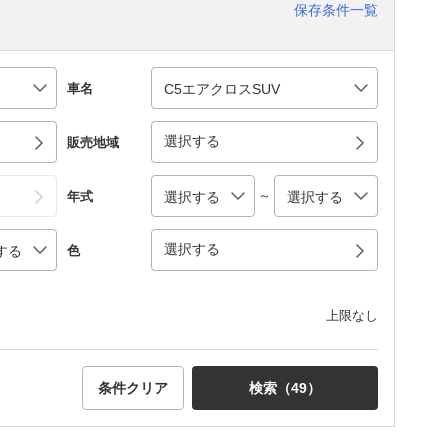
保存条件一覧
車名
選択する
販売地域
～
年式
選択する
色
上限なし
条件クリア
検索（
49
）