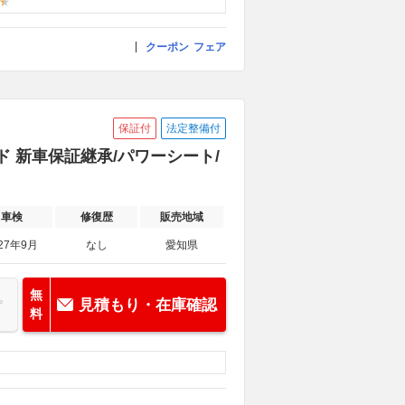
クーポン
フェア
保証付
法定整備付
ド 新車保証継承/パワーシート/
車検
修復歴
販売地域
27年9月
なし
愛知県
無
見積もり・在庫確認
料