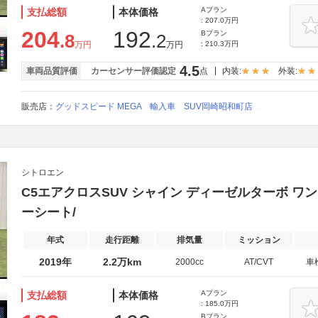
Aプラン
支払総額
本体価格
: 207.0万円
204
192
Bプラン
.8
.2
万円
万円
: 210.3万円
4.5
車両品質評価
カーセンサー評価認定
点
内装:
外装:
販売店：
グッドスピード MEGA 輸入車 SUV岡崎昭和町店
シトロエン
C5エアクロスSUV シャイン ディーゼルターボ ワンオーナ
ーシート/
年式
走行距離
排気量
ミッション
2019年
2.2万km
2000cc
AT/CVT
車
Aプラン
支払総額
本体価格
: 185.0万円
Bプラン