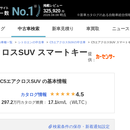
掲載レビュー
325,920
件
時点
※新車カタログのある自動車総合情報
2026.08.08
ログ
中古車検索
新車見積り
車買取
ニュース
の車種一覧
シトロエンの中古車
C5エアクロスSUVの中古車
C5エアクロスSUV スマート
クロスSUV スマートキー
提
供：
C5エアクロスSUV の基本情報
4.5
カタログ情報
297.2
17.1
km/L（WLTC）
：
万円
カタログ燃費：
検索条件の保存・新着通知設定