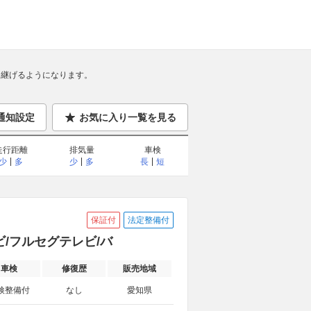
継げるようになります。
通知設定
お気に入り一覧を見る
走行距離
排気量
車検
少
多
少
多
長
短
保証付
法定整備付
正ナビ/フルセグテレビ/バ
車検
修復歴
販売地域
検整備付
なし
愛知県