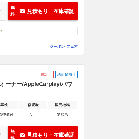
無
見積もり・在庫確認
料
クーポン
フェア
保証付
法定整備付
ー/AppleCarplay/パワ
車検
修復歴
販売地域
検整備付
なし
愛知県
無
見積もり・在庫確認
料