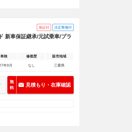
保証付
法定整備付
ド 新車保証継承/元試乗車/プラ
車検
修復歴
販売地域
27年9月
なし
三重県
無
見積もり・在庫確認
料