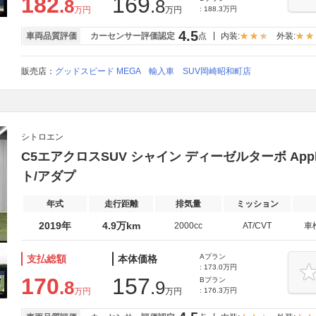
182
169
.8
.8
万円
万円
: 188.3万円
4.5
車両品質評価
カーセンサー評価認定
点
内装:
外装:
販売店：
グッドスピード MEGA 輸入車 SUV岡崎昭和町店
シトロエン
C5エアクロスSUV シャイン ディーゼルターボ Appl
ト/アダプ
年式
走行距離
排気量
ミッション
2019年
4.9万km
2000cc
AT/CVT
車
Aプラン
支払総額
本体価格
: 173.0万円
170
157
Bプラン
.8
.9
万円
万円
: 176.3万円