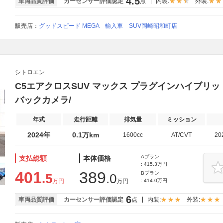
4.5
車両品質評価
カーセンサー評価認定
点
内装:
外装:
販売店：
グッドスピード MEGA 輸入車 SUV岡崎昭和町店
シトロエン
C5エアクロスSUV マックス プラグインハイブリッ
バックカメラ/
年式
走行距離
排気量
ミッション
2024年
0.1万km
1600cc
AT/CVT
20
Aプラン
支払総額
本体価格
: 415.3万円
401
389
Bプラン
.5
.0
万円
万円
: 414.0万円
6
車両品質評価
カーセンサー評価認定
点
内装:
外装: