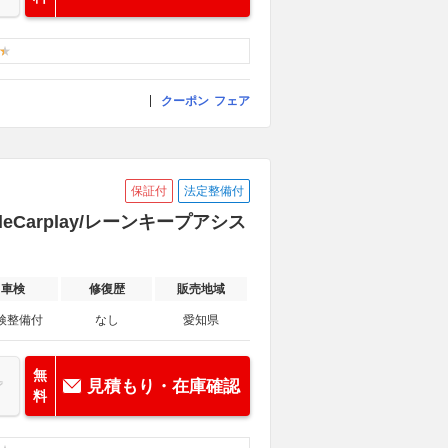
クーポン
フェア
保証付
法定整備付
eCarplay/レーンキープアシス
車検
修復歴
販売地域
検整備付
なし
愛知県
無
見積もり・在庫確認
料