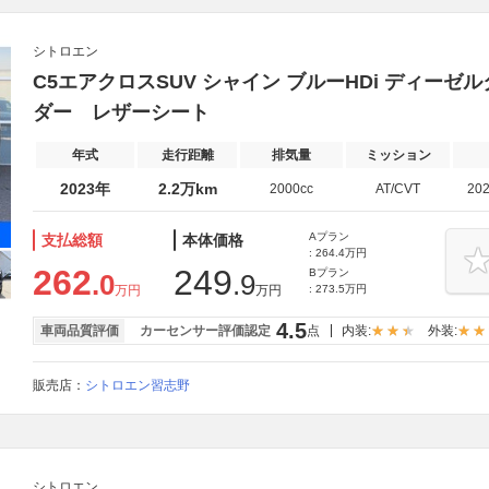
シトロエン
C5エアクロスSUV シャイン ブルーHDi ディーゼ
ダー レザーシート
年式
走行距離
排気量
ミッション
2023年
2.2万km
2000cc
AT/CVT
20
Aプラン
支払総額
本体価格
: 264.4万円
262
249
Bプラン
.0
.9
万円
万円
: 273.5万円
4.5
車両品質評価
カーセンサー評価認定
点
内装:
外装:
販売店：
シトロエン習志野
シトロエン