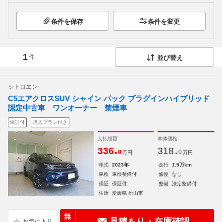
条件を保存
条件を変更
1
件
並び替え
シトロエン
C5エアクロスSUV シャイン パック プラグインハイブリッド
認定中古車 ワンオーナー 禁煙車
保証付
購入プラン付き
支払総額
本体価格
.
.
336
318
0
0
万円
万円
年式
2023年
走行
1.5万km
車検
車検整備付
修復
なし
保証
保証付
整備
法定整備付
住所
愛媛県 松山市
無
見積もり・在庫確認