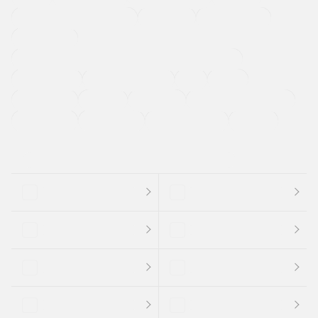
メーカー系販売店取り扱い車
修復歴無し
アルミホイール
寒冷地仕様車
過給機設定モデル（ターボ・スーパーチャージャーなど)
ETC
CDプレーヤー
カーナビゲーション
禁煙車
法定整備付き
保証付き
エアバッグ
ディスチャージドランプ
支払総顔あり
クーポンあり
車両品質評価書付
新着車両