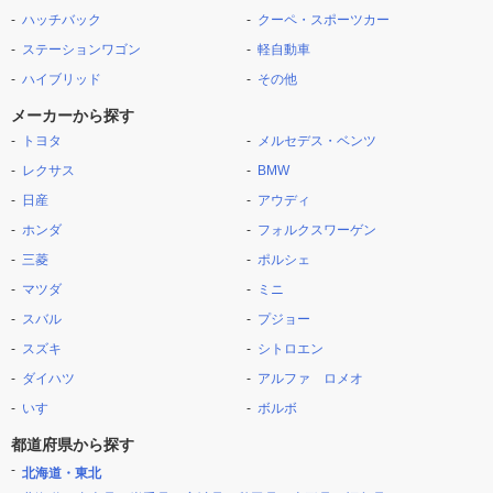
ハッチバック
クーペ・スポーツカー
ステーションワゴン
軽自動車
ハイブリッド
その他
メーカーから探す
トヨタ
メルセデス・ベンツ
レクサス
BMW
日産
アウディ
ホンダ
フォルクスワーゲン
三菱
ポルシェ
マツダ
ミニ
スバル
プジョー
スズキ
シトロエン
ダイハツ
アルファ ロメオ
いすゞ
ボルボ
都道府県から探す
北海道・東北