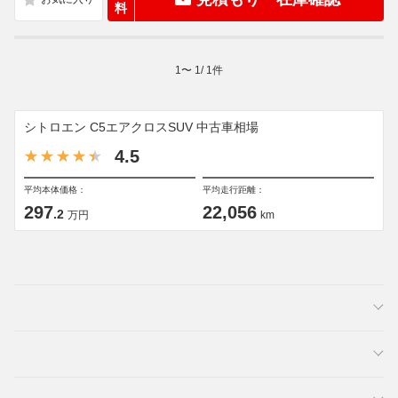
料
1
〜
1
/
1
件
シトロエン C5エアクロスSUV 中古車相場
4.5
平均本体価格：
平均走行距離：
297
22,056
.2
万円
km