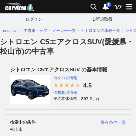
carview!
検索
通知
i
ログイン
ID新規取得
中古車トップ
メーカー一覧
シトロエンの車種一覧
シト
carview!
シトロエン C5エアクロスSUV(愛媛県・
松山市)の中古車
シトロエン C5エアクロスSUV の基本情報
カタログ情報
4.5
価格相場情報
297.2
平均本体価格：
万円
検索中の条件
保存条件一覧
松山市