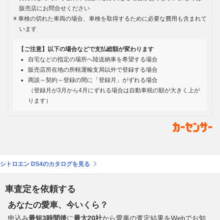
販売店にお問合せください
車検の切れた車両の場合、車検を取得するために必要な費用も含まれて
います
【ご注意】以下の場合などで支払総額が変わります
自宅などの指定の場所へ陸送納車を希望する場合
販売店所在地の所轄運輸支局以外で登録する場合
商談～契約～登録の間に「登録月」がずれる場合
（登録月が3月から4月にずれる場合は自動車税の額が大きく上が
ります）
シトロエン DS4のカタログを見る
車査定を依頼する
あなたの愛車、今いくら？
申込み
最短3時間後
に
最大20社
から愛車の査定結果をWebでお知