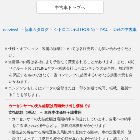
中古車トップへ
新車カタログ
シトロエン(CITROEN)
DS4の中古車
carview!
DS4
仕様・オプション・装備の詳細については各販売店にお問い合わせくださ
い。
当情報の内容は各社により予告なく変更されることがあります。また、(株)
リクルートおよびLINEヤフー株式会社は当コンテンツの完全性、無誤謬性
を保証するものではなく、当コンテンツに起因するいかなる損害の責も負
いかねます。
コンテンツもしくはデータの全部または一部を無断で転写、転載、複製す
ることを禁じます。
カーセンサーの支払総額は店頭乗り出し価格です
支払総額（税込） ＝ 車両本体価格＋諸費用
カーセンサーの支払総額は店頭納車を前提にしています。自宅への納車
をご希望された場合などは、別途納車費用がかかります
販売店の所在する所轄運輸支局以外で登録する際や、車の定置場所、登
録月によって、手数料や税金の額が異なる場合があります。詳しくは