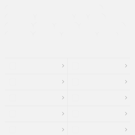
寒冷地仕様車
過給機設定モデル（ターボ・スーパーチャージャーなど)
ETC
CDプレーヤー
カーナビゲーション
禁煙車
法定整備付き
保証付き
エアバッグ
ディスチャージドランプ
支払総顔あり
クーポンあり
車両品質評価書付
新着車両