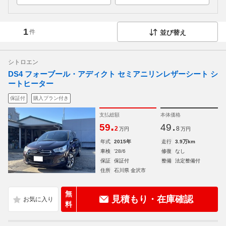
1
件
並び替え
シトロエン
DS4 フォーブール・アディクト セミアニリンレザーシート シ
ートヒーター
保証付
購入プラン付き
支払総額
本体価格
.
.
59
49
2
8
万円
万円
年式
2015年
走行
3.9万km
車検
'28/6
修復
なし
保証
保証付
整備
法定整備付
住所
石川県 金沢市
無
見積もり・在庫確認
料