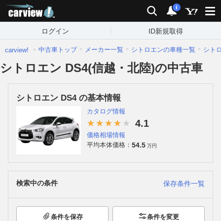
carview!
検索
通知
i
ログイン
ID新規取得
中古車トップ
メーカー一覧
シトロエンの車種一覧
シト
carview!
シトロエン DS4(信越・北陸)の中古車
シトロエン DS4 の基本情報
カタログ情報
4.1
価格相場情報
54.5
平均本体価格：
万円
検索中の条件
保存条件一覧
条件を保存
条件を変更