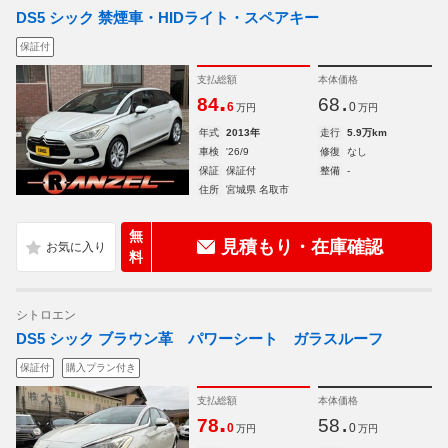
DS5 シック 禁煙車・HIDライト・スペアキー
保証付
支払総額
本体価格
.
.
84
68
6
0
万円
万円
年式
2013年
走行
5.9万km
車検
'26/9
修復
なし
保証
保証付
整備
-
住所
宮城県 名取市
無
見積もり・在庫確認
料
シトロエン
DS5 シック ブラウン革 パワーシート ガラスルーフ
保証付
購入プラン付き
支払総額
本体価格
.
.
78
58
0
0
万円
万円