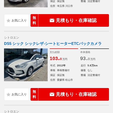
保証
保証無
整備
法定整備付
住所
埼玉県 川口市
無
見積もり・在庫確認
料
シトロエン
DS5 シック シックレザ-シートヒーターETCバックカメラ
支払総額
本体価格
.
.
103
93
0
0
万円
万円
年式
2012年
走行
5.8万km
車検
車検整備付
修復
なし
保証
保証無
整備
法定整備付
住所
愛媛県 松山市
無
見積もり・在庫確認
料
シトロエン