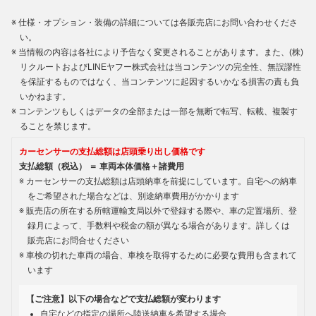
仕様・オプション・装備の詳細については各販売店にお問い合わせくださ
い。
当情報の内容は各社により予告なく変更されることがあります。また、(株)
リクルートおよびLINEヤフー株式会社は当コンテンツの完全性、無誤謬性
を保証するものではなく、当コンテンツに起因するいかなる損害の責も負
いかねます。
コンテンツもしくはデータの全部または一部を無断で転写、転載、複製す
ることを禁じます。
カーセンサーの支払総額は店頭乗り出し価格です
支払総額（税込） ＝ 車両本体価格＋諸費用
カーセンサーの支払総額は店頭納車を前提にしています。自宅への納車
をご希望された場合などは、別途納車費用がかかります
販売店の所在する所轄運輸支局以外で登録する際や、車の定置場所、登
録月によって、手数料や税金の額が異なる場合があります。詳しくは
販売店にお問合せください
車検の切れた車両の場合、車検を取得するために必要な費用も含まれて
います
【ご注意】以下の場合などで支払総額が変わります
自宅などの指定の場所へ陸送納車を希望する場合