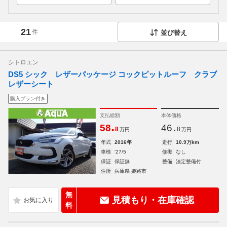
21
件
並び替え
シトロエン
DS5 シック レザーパッケージ コックピットルーフ クラブ
レザーシート
購入プラン付き
支払総額
本体価格
.
.
58
46
8
8
万円
万円
年式
2016年
走行
10.9万km
車検
'27/5
修復
なし
保証
保証無
整備
法定整備付
住所
兵庫県 姫路市
無
見積もり・在庫確認
料