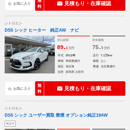
無
見積もり・在庫確認
料
シトロエン
DS5 シック ヒーター 純正AW ナビ
支払総額
本体価格
.
.
89
75
1
5
万円
万円
年式
2012年
走行
7.1万km
車検
車検整備付
修復
なし
保証
保証無
整備
法定整備付
住所
群馬県 太田市
無
見積もり・在庫確認
料
シトロエン
DS5 シック ユーザー買取 禁煙 オプション純正19AW
保証付