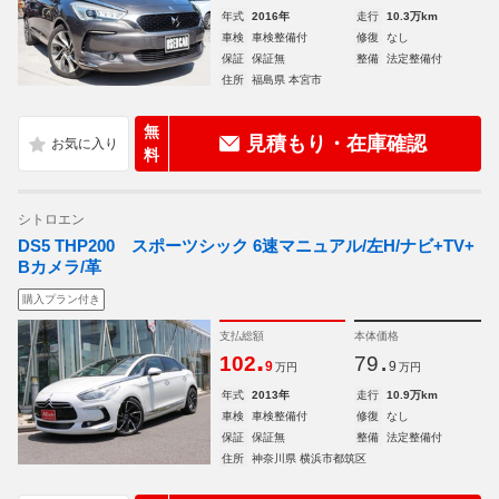
年式
2016年
走行
10.3万km
車検
車検整備付
修復
なし
保証
保証無
整備
法定整備付
住所
福島県 本宮市
無
見積もり・在庫確認
料
シトロエン
DS5 THP200 スポーツシック 6速マニュアル/左H/ナビ+TV+
Bカメラ/革
購入プラン付き
支払総額
本体価格
.
.
102
79
9
9
万円
万円
年式
2013年
走行
10.9万km
車検
車検整備付
修復
なし
保証
保証無
整備
法定整備付
住所
神奈川県 横浜市都筑区