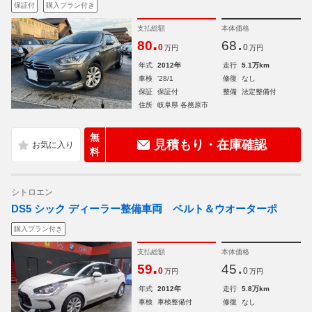
保証付
購入プラン付き
支払総額
本体価格
.
.
80
68
0
0
万円
万円
年式
2012年
走行
5.1万km
車検
'28/1
修復
なし
保証
保証付
整備
法定整備付
住所
岐阜県 各務原市
無
見積もり・在庫確認
料
シトロエン
DS5 シック ディーラー整備車両 ベルト＆ウオーターポ
購入プラン付き
支払総額
本体価格
.
.
59
45
0
0
万円
万円
年式
2012年
走行
5.8万km
車検
車検整備付
修復
なし