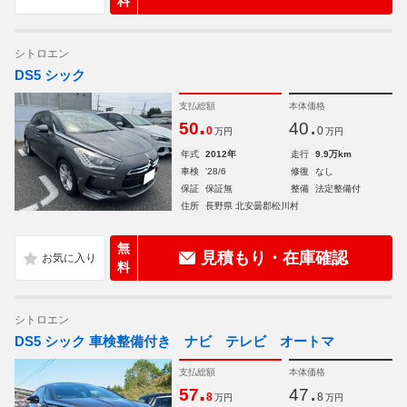
料
シトロエン
DS5 シック
支払総額
本体価格
.
.
50
40
0
0
万円
万円
年式
2012年
走行
9.9万km
車検
'28/6
修復
なし
保証
保証無
整備
法定整備付
住所
長野県 北安曇郡松川村
無
見積もり・在庫確認
料
シトロエン
DS5 シック 車検整備付き ナビ テレビ オートマ
支払総額
本体価格
.
.
57
47
8
8
万円
万円