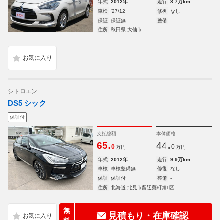
年式
2012年
走行
8.7万km
車検
'27/12
修復
なし
保証
保証無
整備
-
住所
秋田県 大仙市
シトロエン
DS5 シック
保証付
支払総額
本体価格
.
.
65
44
0
0
万円
万円
年式
2012年
走行
9.9万km
車検
車検整備無
修復
なし
保証
保証付
整備
-
住所
北海道 北見市留辺蘂町旭1区
無
見積もり・在庫確認