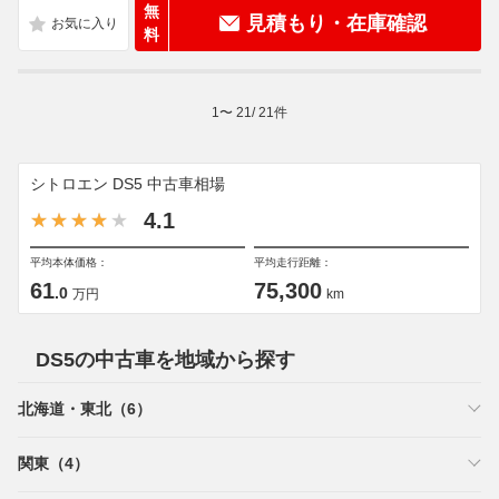
無
見積もり・在庫確認
料
1
〜
21
/
21
件
シトロエン DS5 中古車相場
4.1
平均本体価格：
平均走行距離：
61
75,300
.0
万円
km
DS5の中古車を地域から探す
北海道・東北（6）
関東（4）