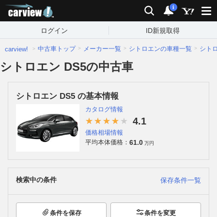
carview!
検索
通知
i
ログイン
ID新規取得
中古車トップ
メーカー一覧
シトロエンの車種一覧
シト
carview!
シトロエン DS5の中古車
シトロエン DS5 の基本情報
カタログ情報
4.1
価格相場情報
61.0
平均本体価格：
万円
検索中の条件
保存条件一覧
条件を保存
条件を変更