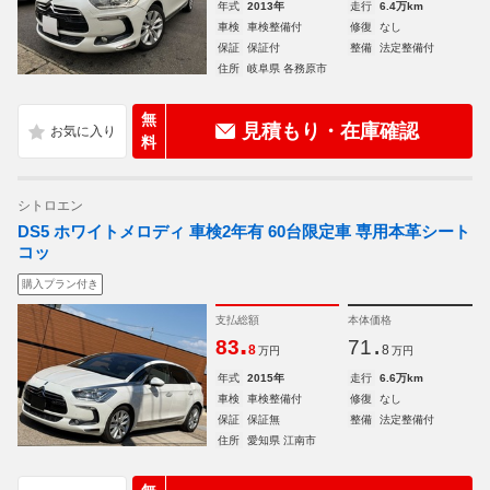
年式
2013年
走行
6.4万km
車検
車検整備付
修復
なし
保証
保証付
整備
法定整備付
住所
岐阜県 各務原市
無
見積もり・在庫確認
料
シトロエン
DS5 ホワイトメロディ 車検2年有 60台限定車 専用本革シート
コッ
購入プラン付き
支払総額
本体価格
.
.
83
71
8
8
万円
万円
年式
2015年
走行
6.6万km
車検
車検整備付
修復
なし
保証
保証無
整備
法定整備付
住所
愛知県 江南市