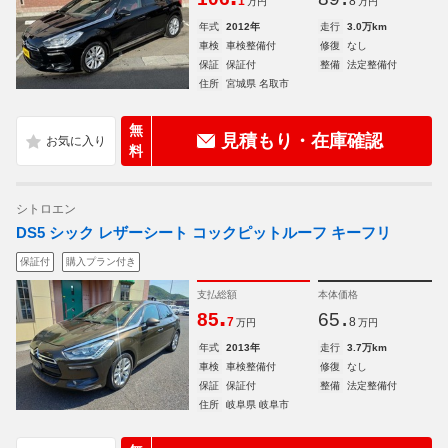
1
8
万円
万円
年式
2012年
走行
3.0万km
車検
車検整備付
修復
なし
保証
保証付
整備
法定整備付
住所
宮城県 名取市
無
見積もり・在庫確認
料
シトロエン
DS5 シック レザーシート コックピットルーフ キーフリ
保証付
購入プラン付き
支払総額
本体価格
.
.
85
65
7
8
万円
万円
年式
2013年
走行
3.7万km
車検
車検整備付
修復
なし
保証
保証付
整備
法定整備付
住所
岐阜県 岐阜市