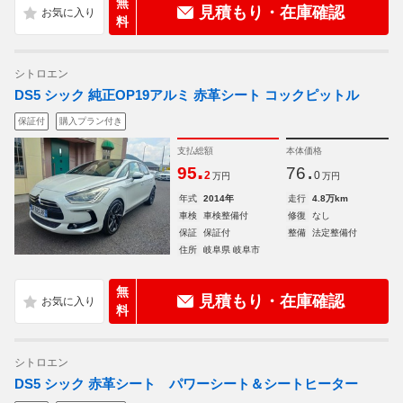
無
見積もり・在庫確認
料
シトロエン
DS5 シック 純正OP19アルミ 赤革シート コックピットル
保証付
購入プラン付き
支払総額
本体価格
.
.
95
76
2
0
万円
万円
年式
2014年
走行
4.8万km
車検
車検整備付
修復
なし
保証
保証付
整備
法定整備付
住所
岐阜県 岐阜市
無
見積もり・在庫確認
料
シトロエン
DS5 シック 赤革シート パワーシート＆シートヒーター