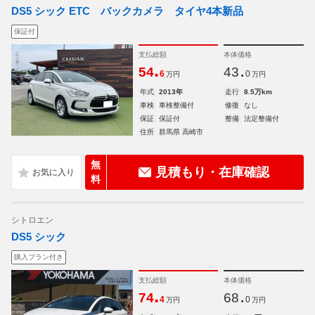
DS5 シック ETC バックカメラ タイヤ4本新品
保証付
支払総額
本体価格
.
.
54
43
6
0
万円
万円
年式
2013年
走行
8.5万km
車検
車検整備付
修復
なし
保証
保証付
整備
法定整備付
住所
群馬県 高崎市
無
見積もり・在庫確認
料
シトロエン
DS5 シック
購入プラン付き
支払総額
本体価格
.
.
74
68
4
0
万円
万円