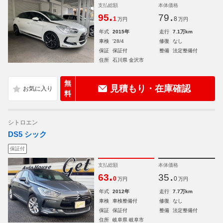
支払総額
本体価格
.
.
95
79
1
8
万円
万円
年式
2015年
走行
7.1万km
車検
'28/4
修復
なし
保証
保証付
整備
法定整備付
住所
石川県 金沢市
無
見積もり・在庫確認
料
シトロエン
DS5 シック
保証付
支払総額
本体価格
.
.
63
35
0
0
万円
万円
年式
2012年
走行
7.7万km
車検
車検整備付
修復
なし
保証
保証付
整備
法定整備付
住所
岐阜県 岐阜市