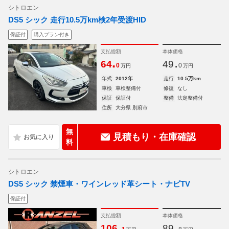
シトロエン
DS5 シック 走行10.5万km検2年受渡HID
保証付
購入プラン付き
支払総額
本体価格
.
.
64
49
0
0
万円
万円
年式
2012年
走行
10.5万km
車検
車検整備付
修復
なし
保証
保証付
整備
法定整備付
住所
大分県 別府市
無
見積もり・在庫確認
料
シトロエン
DS5 シック 禁煙車・ワインレッド革シート・ナビTV
保証付
支払総額
本体価格
.
.
106
89