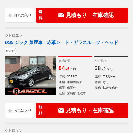
無
見積もり・在庫確認
料
シトロエン
DS5 シック 禁煙車・赤革シート・ガラスルーフ・ヘッド
保証付
支払総額
本体価格
.
.
84
68
6
0
万円
万円
年式
2014年
走行
7.8万km
車検
車検整備付
修復
なし
保証
保証付
整備
法定整備付
住所
宮城県 名取市
無
見積もり・在庫確認
料
シトロエン