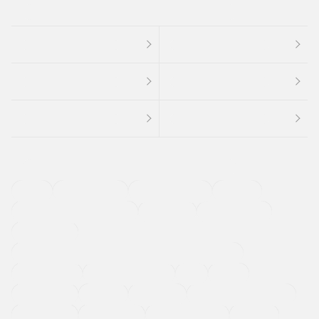
４ＷＤ
定期点検記録簿
ワンオーナーカー
福祉車両
メーカー系販売店取り扱い車
修復歴無し
アルミホイール
寒冷地仕様車
過給機設定モデル（ターボ・スーパーチャージャーなど)
ETC
CDプレーヤー
カーナビゲーション
禁煙車
法定整備付き
保証付き
エアバッグ
ディスチャージドランプ
支払総顔あり
クーポンあり
車両品質評価書付
新着車両