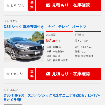
無
見積もり・在庫確認
料
シトロエン
DS5 シック 車検整備付き ナビ テレビ オートマ
支払総額
本体価格
.
.
57
47
8
8
万円
万円
年式
2016年
走行
10.3万km
車検
車検整備付
修復
なし
保証
保証無
整備
法定整備付
住所
福島県 本宮市
無
見積もり・在庫確認
料
シトロエン
DS5 THP200 スポーツシック 6速マニュアル/左H/ナビ+TV+
Bカメラ/革