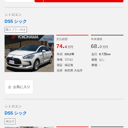
シトロエン
DS5 シック
購入プラン付き
支払総額
本体価格
.
.
74
68
4
0
万円
万円
年式
2012年
走行
8.7万km
車検
'27/12
修復
なし
保証
保証無
整備
-
住所
秋田県 大仙市
シトロエン
DS5 シック
保証付