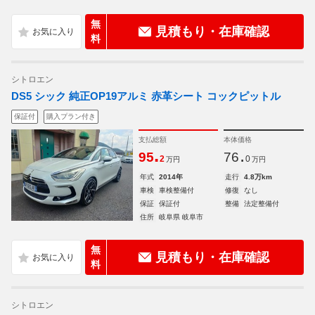
無
見積もり・在庫確認
料
シトロエン
DS5 シック 純正OP19アルミ 赤革シート コックピットル
保証付
購入プラン付き
支払総額
本体価格
.
.
95
76
2
0
万円
万円
年式
2014年
走行
4.8万km
車検
車検整備付
修復
なし
保証
保証付
整備
法定整備付
住所
岐阜県 岐阜市
無
見積もり・在庫確認
料
シトロエン