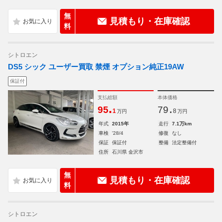
無
見積もり・在庫確認
料
シトロエン
DS5 シック ユーザー買取 禁煙 オプション純正19AW
保証付
支払総額
本体価格
.
.
95
79
1
8
万円
万円
年式
2015年
走行
7.1万km
車検
'28/4
修復
なし
保証
保証付
整備
法定整備付
住所
石川県 金沢市
無
見積もり・在庫確認
料
シトロエン