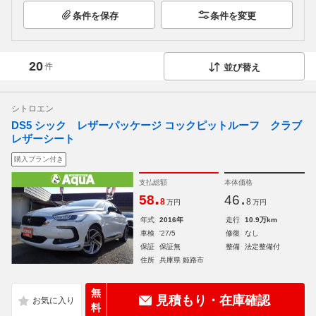
条件を保存
条件を変更
20
件
並び替え
シトロエン
DS5 シック レザーパッケージ コックピットルーフ クラブ
レザーシート
購入プラン付き
支払総額
本体価格
.
.
58
46
8
8
万円
万円
年式
2016年
走行
10.9万km
車検
'27/5
修復
なし
保証
保証無
整備
法定整備付
住所
兵庫県 姫路市
無
見積もり・在庫確認
料