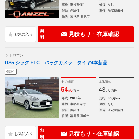
車検
車検整備付
修復
なし
保証
保証付
整備
法定整備付
住所
宮城県 名取市
無
見積もり・在庫確認
料
シトロエン
DS5 シック ETC バックカメラ タイヤ4本新品
保証付
支払総額
本体価格
.
.
54
43
6
0
万円
万円
年式
2013年
走行
8.5万km
車検
車検整備付
修復
なし
保証
保証付
整備
法定整備付
住所
群馬県 高崎市
無
見積もり・在庫確認
料