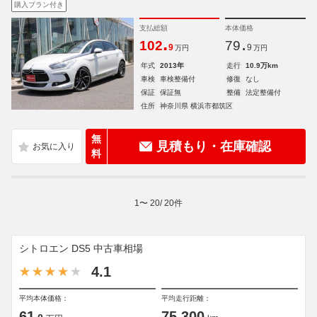
購入プラン付き
支払総額
本体価格
.
.
102
79
9
9
万円
万円
年式
2013年
走行
10.9万km
車検
車検整備付
修復
なし
保証
保証無
整備
法定整備付
住所
神奈川県 横浜市都筑区
無
見積もり・在庫確認
料
1
〜
20
/
20
件
シトロエン DS5 中古車相場
4.1
平均本体価格：
平均走行距離：
61
75,300