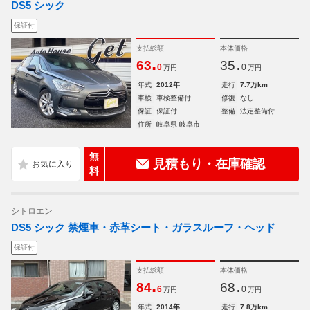
DS5 シック
保証付
支払総額
本体価格
.
.
63
35
0
0
万円
万円
年式
2012年
走行
7.7万km
車検
車検整備付
修復
なし
保証
保証付
整備
法定整備付
住所
岐阜県 岐阜市
無
見積もり・在庫確認
料
シトロエン
DS5 シック 禁煙車・赤革シート・ガラスルーフ・ヘッド
保証付
支払総額
本体価格
.
.
84
68
6
0
万円
万円
年式
2014年
走行
7.8万km