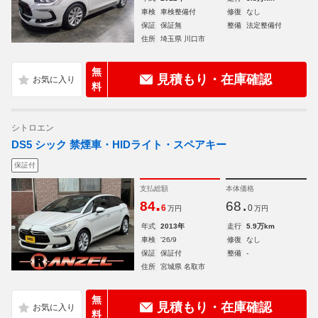
車検
車検整備付
修復
なし
保証
保証無
整備
法定整備付
住所
埼玉県 川口市
無
見積もり・在庫確認
料
シトロエン
DS5 シック 禁煙車・HIDライト・スペアキー
保証付
支払総額
本体価格
.
.
84
68
6
0
万円
万円
年式
2013年
走行
5.9万km
車検
'26/9
修復
なし
保証
保証付
整備
-
住所
宮城県 名取市
無
見積もり・在庫確認
料