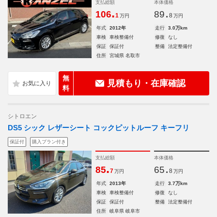
支払総額
本体価格
.
.
106
89
1
8
万円
万円
年式
2012年
走行
3.0万km
車検
車検整備付
修復
なし
保証
保証付
整備
法定整備付
住所
宮城県 名取市
無
見積もり・在庫確認
料
シトロエン
DS5 シック レザーシート コックピットルーフ キーフリ
保証付
購入プラン付き
支払総額
本体価格
.
.
85
65
7
8
万円
万円
年式
2013年
走行
3.7万km
車検
車検整備付
修復
なし
保証
保証付
整備
法定整備付
住所
岐阜県 岐阜市