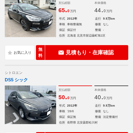
支払総額
本体価格
.
.
65
44
0
0
万円
万円
年式
2012年
走行
9.9万km
車検
車検整備無
修復
なし
保証
保証付
整備
-
住所
北海道 北見市留辺蘂町旭1区
無
見積もり・在庫確認
料
シトロエン
DS5 シック
支払総額
本体価格
.
.
50
40
0
0
万円
万円
年式
2012年
走行
9.9万km
車検
'28/6
修復
なし
保証
保証無
整備
法定整備付
住所
長野県 北安曇郡松川村