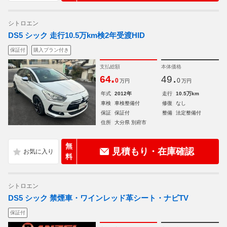
シトロエン
DS5 シック 走行10.5万km検2年受渡HID
保証付
購入プラン付き
支払総額
本体価格
.
.
64
49
0
0
万円
万円
年式
2012年
走行
10.5万km
車検
車検整備付
修復
なし
保証
保証付
整備
法定整備付
住所
大分県 別府市
無
見積もり・在庫確認
料
シトロエン
DS5 シック 禁煙車・ワインレッド革シート・ナビTV
保証付