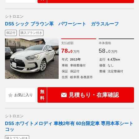
シトロエン
DS5 シック ブラウン革 パワーシート ガラスルーフ
保証付
購入プラン付き
支払総額
本体価格
.
.
78
58
0
0
万円
万円
年式
2013年
走行
6.4万km
車検
車検整備付
修復
なし
保証
保証付
整備
法定整備付
住所
岐阜県 各務原市
無
見積もり・在庫確認
料
シトロエン
DS5 ホワイトメロディ 車検2年有 60台限定車 専用本革シート
コッ
購入プラン付き