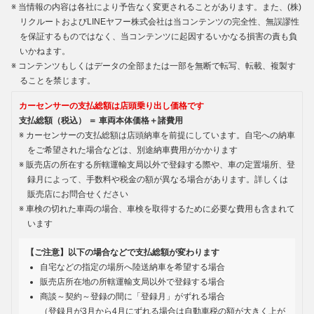
当情報の内容は各社により予告なく変更されることがあります。また、(株)
リクルートおよびLINEヤフー株式会社は当コンテンツの完全性、無誤謬性
を保証するものではなく、当コンテンツに起因するいかなる損害の責も負
いかねます。
コンテンツもしくはデータの全部または一部を無断で転写、転載、複製す
ることを禁じます。
カーセンサーの支払総額は店頭乗り出し価格です
支払総額（税込） ＝ 車両本体価格＋諸費用
カーセンサーの支払総額は店頭納車を前提にしています。自宅への納車
をご希望された場合などは、別途納車費用がかかります
販売店の所在する所轄運輸支局以外で登録する際や、車の定置場所、登
録月によって、手数料や税金の額が異なる場合があります。詳しくは
販売店にお問合せください
車検の切れた車両の場合、車検を取得するために必要な費用も含まれて
います
【ご注意】以下の場合などで支払総額が変わります
自宅などの指定の場所へ陸送納車を希望する場合
販売店所在地の所轄運輸支局以外で登録する場合
商談～契約～登録の間に「登録月」がずれる場合
（登録月が3月から4月にずれる場合は自動車税の額が大きく上が