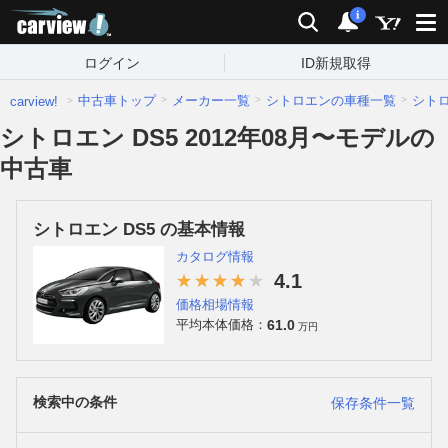
carview!
検索
通知
i
ログイン
ID新規取得
中古車トップ
メーカー一覧
シトロエンの車種一覧
シト
carview!
シトロエン DS5 2012年08月〜モデルの
中古車
シトロエン DS5 の基本情報
カタログ情報
4.1
価格相場情報
61.0
平均本体価格：
万円
検索中の条件
保存条件一覧