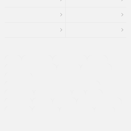
４ＷＤ
定期点検記録簿
ワンオーナーカー
福祉車両
メーカー系販売店取り扱い車
修復歴無し
アルミホイール
寒冷地仕様車
過給機設定モデル（ターボ・スーパーチャージャーなど)
ETC
CDプレーヤー
カーナビゲーション
禁煙車
法定整備付き
保証付き
エアバッグ
ディスチャージドランプ
支払総顔あり
クーポンあり
車両品質評価書付
新着車両