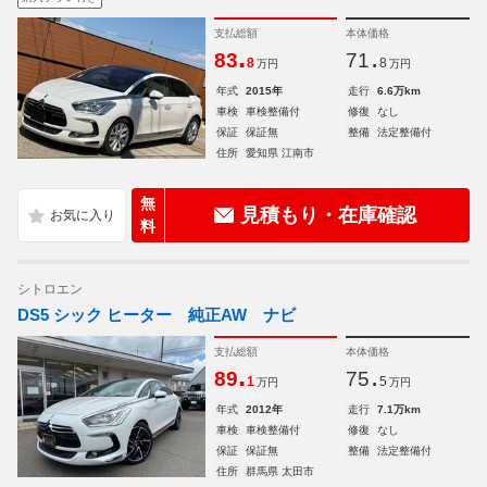
支払総額
本体価格
.
.
83
71
8
8
万円
万円
年式
2015年
走行
6.6万km
車検
車検整備付
修復
なし
保証
保証無
整備
法定整備付
住所
愛知県 江南市
無
見積もり・在庫確認
料
シトロエン
DS5 シック ヒーター 純正AW ナビ
支払総額
本体価格
.
.
89
75
1
5
万円
万円
年式
2012年
走行
7.1万km
車検
車検整備付
修復
なし
保証
保証無
整備
法定整備付
住所
群馬県 太田市