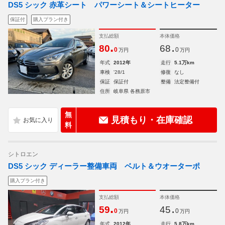
DS5 シック 赤革シート パワーシート＆シートヒーター
保証付
購入プラン付き
支払総額
本体価格
.
.
80
68
0
0
万円
万円
年式
2012年
走行
5.1万km
車検
'28/1
修復
なし
保証
保証付
整備
法定整備付
住所
岐阜県 各務原市
無
見積もり・在庫確認
料
シトロエン
DS5 シック ディーラー整備車両 ベルト＆ウオーターポ
購入プラン付き
支払総額
本体価格
.
.
59
45
0
0
万円
万円
年式
2012年
走行
5.8万km