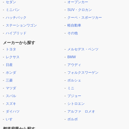
セダン
オープンカー
ミニバン
SUV・クロカン
ハッチバック
クーペ・スポーツカー
ステーションワゴン
軽自動車
ハイブリッド
その他
メーカーから探す
トヨタ
メルセデス・ベンツ
レクサス
BMW
日産
アウディ
ホンダ
フォルクスワーゲン
三菱
ポルシェ
マツダ
ミニ
スバル
プジョー
スズキ
シトロエン
ダイハツ
アルファ ロメオ
いすゞ
ボルボ
都道府県から探す