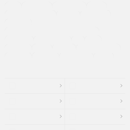
４ＷＤ
定期点検記録簿
ワンオーナーカー
福祉車両
メーカー系販売店取り扱い車
修復歴無し
アルミホイール
寒冷地仕様車
過給機設定モデル（ターボ・スーパーチャージャーなど)
ETC
CDプレーヤー
カーナビゲーション
禁煙車
法定整備付き
保証付き
エアバッグ
ディスチャージドランプ
支払総顔あり
クーポンあり
車両品質評価書付
新着車両