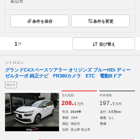
富山市
条件を保存
条件を変更
1
件
並び替え
シトロエン
グランドC4スペースツアラー オリジンズ ブルーHDi ディー
ゼルターボ 純正ナビ FR360カメラ ETC 電動Bドア
保証付
支払総額
本体価格
.
.
208
197
1
5
万円
万円
年式
2019年
走行
3.5万km
車検
'28/6
修復
なし
保証
保証付
整備
-
住所
富山県 富山市