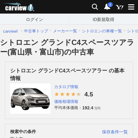
carview!
検索
通知
i
ログイン
ID新規取得
中古車トップ
メーカー一覧
シトロエンの車種一覧
シト
carview!
シトロエン グランドC4スペースツアラ
ー(富山県・富山市)の中古車
シトロエン グランドC4スペースツアラー の基本
情報
カタログ情報
4.5
価格相場情報
192.4
平均本体価格：
万円
検索中の条件
保存条件一覧