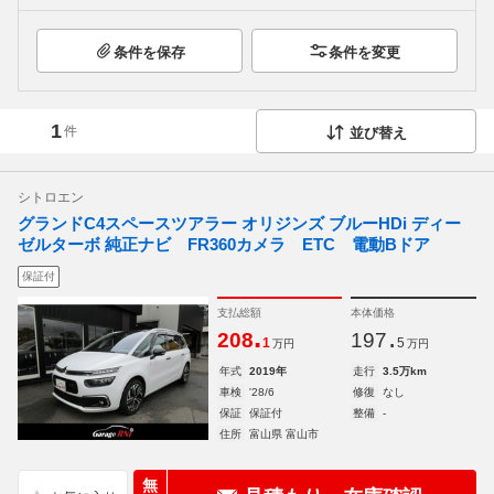
条件を保存
条件を変更
1
件
並び替え
シトロエン
グランドC4スペースツアラー オリジンズ ブルーHDi ディー
ゼルターボ 純正ナビ FR360カメラ ETC 電動Bドア
保証付
支払総額
本体価格
.
.
208
197
1
5
万円
万円
年式
2019年
走行
3.5万km
車検
'28/6
修復
なし
保証
保証付
整備
-
住所
富山県 富山市
無