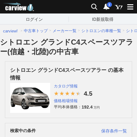
carview!
検索
通知
i
ログイン
ID新規取得
中古車トップ
メーカー一覧
シトロエンの車種一覧
シト
carview!
シトロエン グランドC4スペースツアラ
ー(信越・北陸)の中古車
シトロエン グランドC4スペースツアラー の基本
情報
カタログ情報
4.5
価格相場情報
192.4
平均本体価格：
万円
検索中の条件
保存条件一覧