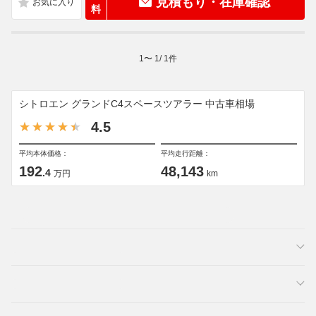
見積もり・在庫確認
料
1
〜
1
/
1
件
シトロエン グランドC4スペースツアラー 中古車相場
4.5
平均本体価格：
平均走行距離：
192
48,143
.4
万円
km