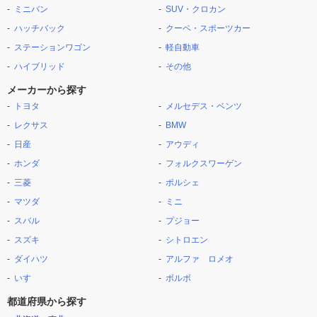
ミニバン
SUV・クロカン
ハッチバック
クーペ・スポーツカー
ステーションワゴン
軽自動車
ハイブリッド
その他
メーカーから探す
トヨタ
メルセデス・ベンツ
レクサス
BMW
日産
アウディ
ホンダ
フォルクスワーゲン
三菱
ポルシェ
マツダ
ミニ
スバル
プジョー
スズキ
シトロエン
ダイハツ
アルファ ロメオ
いすゞ
ボルボ
都道府県から探す