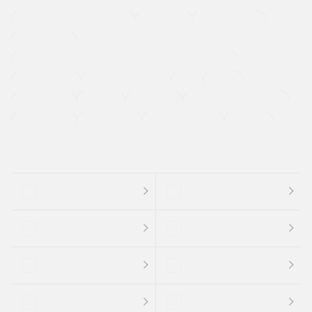
メーカー系販売店取り扱い車
修復歴無し
アルミホイール
寒冷地仕様車
過給機設定モデル（ターボ・スーパーチャージャーなど)
ETC
CDプレーヤー
カーナビゲーション
禁煙車
法定整備付き
保証付き
エアバッグ
ディスチャージドランプ
支払総顔あり
クーポンあり
車両品質評価書付
新着車両