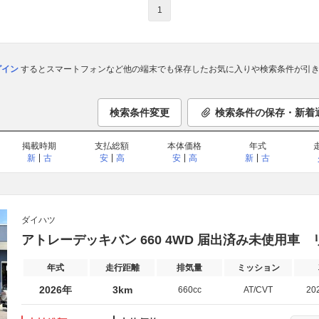
1
ログイン
するとスマートフォンなど他の端末でも保存したお気に入りや検索条件が引き
検索条件変更
検索条件の保存・新着
掲載時期
支払総額
本体価格
年式
新
古
安
高
安
高
新
古
ダイハツ
アトレーデッキバン 660 4WD 届出済み未使用車
年式
走行距離
排気量
ミッション
2026年
3km
660cc
AT/CVT
20