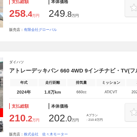
支払総額
本体価格
258
249
.4
.8
万円
万円
販売店：
有限会社グローバル
ダイハツ
アトレーデッキバン 660 4WD 9インチナビ・TV
年式
走行距離
排気量
ミッション
2024年
1.8万km
660cc
AT/CVT
20
支払総額
本体価格
210
202
Aプラン
.2
.0
万円
万円
: 210.9万円
販売店：
株式会社 佐々木モーター