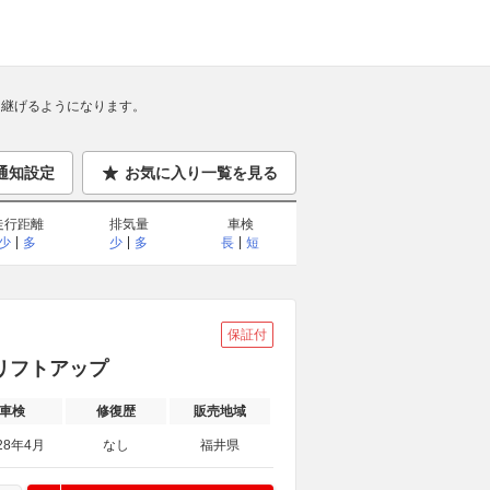
継げるようになります。
通知設定
お気に入り一覧を見る
走行距離
排気量
車検
少
多
少
多
長
短
保証付
 リフトアップ
車検
修復歴
販売地域
28年4月
なし
福井県