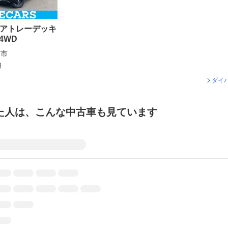
 アトレーデッキ
 4WD
前市
円
ダイ
た人は、こんな中古車も見ています