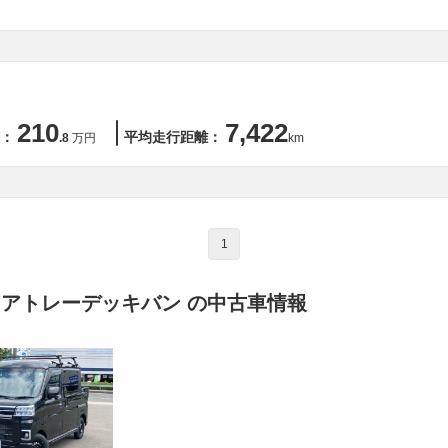
210
7,422
：
平均走行距離：
.8
万円
km
1
 アトレーデッキバン の中古車情報