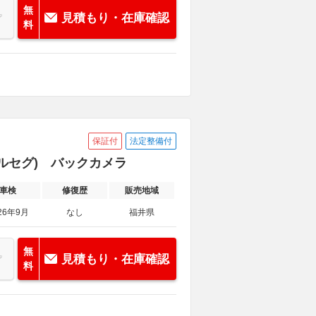
無
見積もり・在庫確認
料
保証付
法定整備付
(フルセグ) バックカメラ
車検
修復歴
販売地域
26年9月
なし
福井県
無
見積もり・在庫確認
料