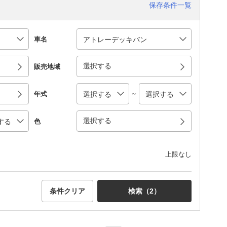
保存条件一覧
車名
選択する
販売地域
～
年式
選択する
色
上限なし
条件クリア
検索（
2
）