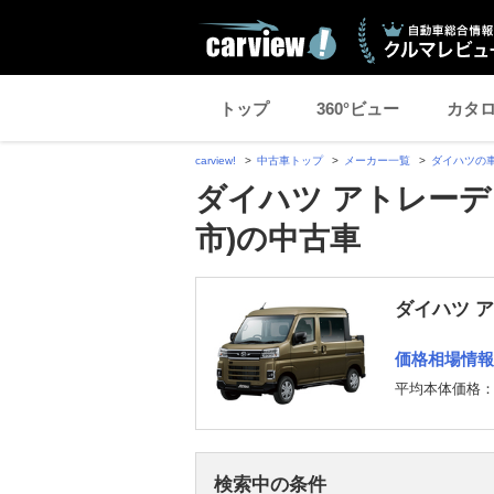
トップ
360°ビュー
カタ
carview!
中古車トップ
メーカー一覧
ダイハツの
ダイハツ アトレーデ
市)の中古車
ダイハツ 
価格相場情報
平均本体価格
検索中の条件