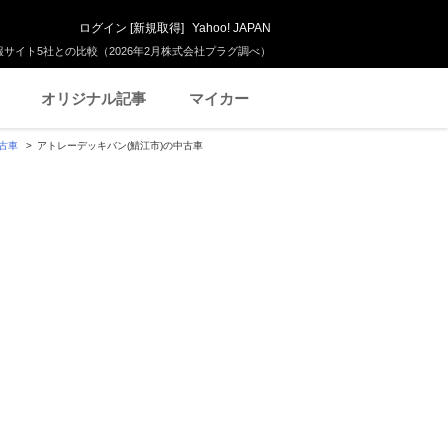
ログイン
[
新規取得
]
Yahoo! JAPAN
サイト5社との比較（2026年2月株式会社プラグ調べ）
オリジナル記事
マイカー
古車
アトレーデッキバン(鯖江市)の中古車