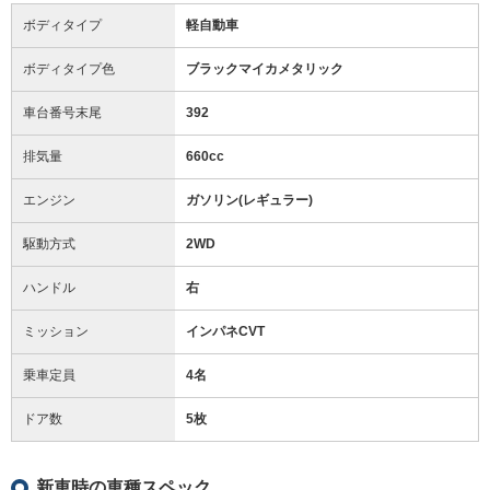
ボディタイプ
軽自動車
ボディタイプ色
ブラックマイカメタリック
車台番号末尾
392
排気量
660cc
エンジン
ガソリン(レギュラー)
駆動方式
2WD
ハンドル
右
ミッション
インパネCVT
乗車定員
4名
ドア数
5枚
新車時の車種スペック