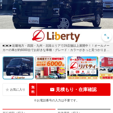
■□■□■ 近畿地方・四国・九州・北陸エリアで29店舗以上展開中！！オールメー
カーの車が約6000台でお好きな車種・グレード・カラーがきっと見つかります
♪※登録済・届出済...
無
見積もり・在庫確認
料
※お電話番号の入力は不要です。
支払総額（税込）
本体価格（税込）