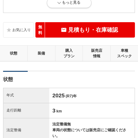
もっと見る
新車登録後12ヶ月未満、走行距離1万km以下で、内外装にダメージがな
い、とても綺麗な状態です。
内装：
無
見積もり・在庫確認
無キズ、もしくは傷みや汚れなどがほぼない、とても綺麗な状態です。
料
外装：
購入
販売店
車種
無キズ、もしくはキズやヘコミなどがほぼない、とても綺麗な状態で
状態
装備
プラン
情報
スペック
す。
修復歴：無
状態
この中古車の「車両品質評価書」を見る
2025
年式
(R7)
年
3
走行距離
km
法定整備無
法定整備
車両の状態については販売店にご確認くださ
い。