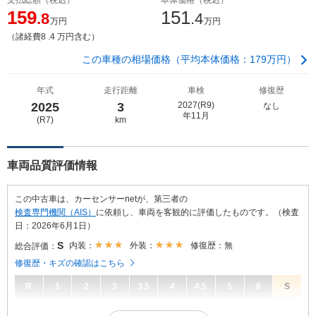
159
151
.8
.4
万円
万円
（諸経費8 .4 万円含む）
この車種の相場価格（平均本体価格：179万円）
年式
走行距離
車検
修復歴
2025
3
2027(R9)
なし
年11月
(R7)
km
車両品質評価情報
この中古車は、カーセンサーnetが、第三者の
検査専門機関（AIS）
に依頼し、車両を客観的に評価したものです。（検査
日：2026年6月1日）
S
内装：
外装：
修復歴：無
総合評価：
修復歴・キズの確認はこちら
R
1
2
3
3.5
4
4.5
5
6
S
S
総合評価：