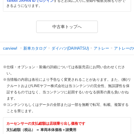
Yahoo! JAPAN IDでログイン
するとお気に入りに登録や複数見積もりがで
きるようになります。
中古車トップへ
新車カタログ
ダイハツ(DAIHATSU)
アトレー
アトレーの
carview!
※仕様・オプション・装備の詳細については各販売店にお問い合わせくださ
い。
※当情報の内容は各社により予告なく変更されることがあります。また、(株)リ
クルートおよびLINEヤフー株式会社は当コンテンツの完全性、無誤謬性を保
証するものではなく、当コンテンツに起因するいかなる損害の責も負いかね
ます。
※コンテンツもしくはデータの全部または一部を無断で転写、転載、複製する
ことを禁じます。
カーセンサーの支払総額は店頭乗り出し価格です
支払総額（税込） ＝ 車両本体価格＋諸費用