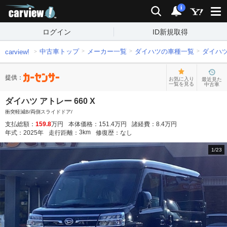
carview!
検索
通知
i
ログイン
ID新規取得
中古車トップ
メーカー一覧
ダイハツの車種一覧
ダイハ
carview!
提供：
お気に入り
最近見た
一覧を見る
中古車
ダイハツ アトレー 660 X
衝突軽減B/両側スライドドア/
支払総額：
159.8
万円
本体価格：
151.4
万円
諸経費：
8.4
万円
3
km
年式：
2025
年
走行距離：
修復歴：
なし
1
/
23