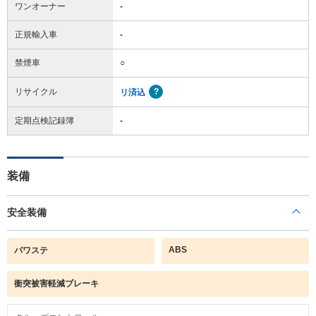
ワンオーナー
-
正規輸入車
-
禁煙車
○
リサイクル
リ済込
定期点検記録簿
-
装備
安全装備
ABS
パワステ
衝突被害軽減ブレーキ