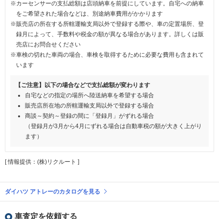
※カーセンサーの支払総額は店頭納車を前提にしています。自宅への納車
をご希望された場合などは、別途納車費用がかかります
※販売店の所在する所轄運輸支局以外で登録する際や、車の定置場所、登
録月によって、手数料や税金の額が異なる場合があります。詳しくは販
売店にお問合せください
※車検の切れた車両の場合、車検を取得するために必要な費用も含まれて
います
【ご注意】以下の場合などで支払総額が変わります
自宅などの指定の場所へ陸送納車を希望する場合
販売店所在地の所轄運輸支局以外で登録する場合
商談～契約～登録の間に「登録月」がずれる場合
（登録月が3月から4月にずれる場合は自動車税の額が大きく上がり
ます）
[ 情報提供：(株)リクルート ]
ダイハツ アトレーのカタログを見る
車査定を依頼する