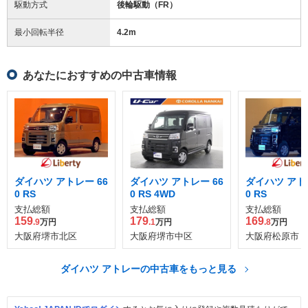
駆動方式
後輪駆動（FR）
最小回転半径
4.2
m
あなたにおすすめの中古車情報
ダイハツ アトレー 66
ダイハツ アトレー 66
ダイハツ アトレ
0 RS
0 RS 4WD
0 RS
支払総額
支払総額
支払総額
159
179
169
.9
万円
.1
万円
.8
万円
大阪府堺市北区
大阪府堺市中区
大阪府松原市
ダイハツ アトレーの中古車をもっと見る