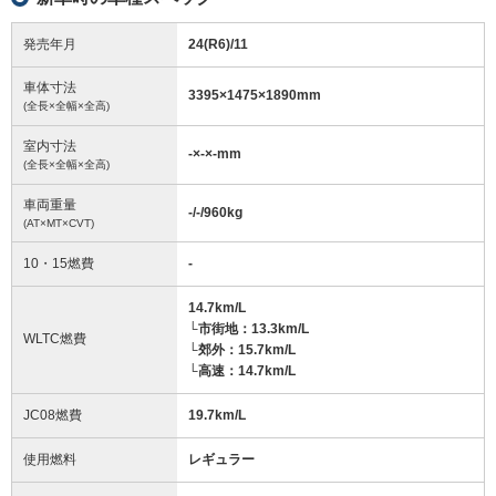
発売年月
24(R6)/11
車体寸法
3395
×
1475
×
1890
mm
(全長×全幅×全高)
室内寸法
-
×
-
×
-
mm
(全長×全幅×全高)
車両重量
-/-/960
kg
(AT×MT×CVT)
10・15燃費
-
14.7km/L
└市街地：13.3km/L
WLTC燃費
└郊外：15.7km/L
└高速：14.7km/L
JC08燃費
19.7km/L
使用燃料
レギュラー