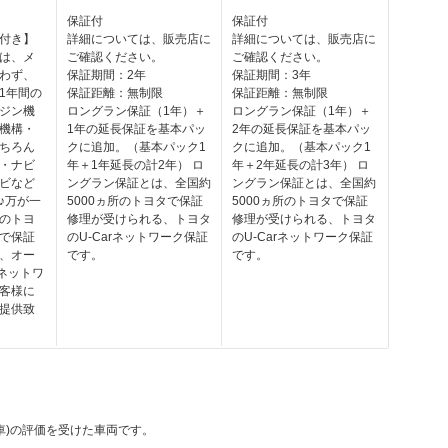
保証付
保証付
付き】
詳細については、販売店に
詳細については、販売店に
は、メ
ご確認ください。
ご確認ください。
わず、
保証期間：2年
保証期間：3年
1年間の
保証距離：無制限
保証距離：無制限
ジン機
ロングラン保証（1年）＋
ロングラン保証（1年）＋
機構・
1年の延長保証を基本パッ
2年の延長保証を基本パッ
ちろん
クに追加。（基本パック1
クに追加。（基本パック1
・ナビ
年＋1年延長の計2年） ロ
年＋2年延長の計3年） ロ
ビなど
ングラン保証とは、全国約
ングラン保証とは、全国約
♪万が一
5000ヵ所のトヨタで保証
5000ヵ所のトヨタで保証
のトヨ
修理が受けられる、トヨタ
修理が受けられる、トヨタ
で保証
のU-Carネットワーク保証
のU-Carネットワーク保証
、オー
です。
です。
rネットワ
客様に
提供致
動車)の評価を受けた車両です。