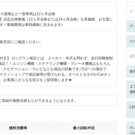
オ
付※貨物など一部車両は12ヶ月点検
】法定点検整備（12ヵ月点検または24ヵ月点検）を実施後、お引渡し
す！整備費用は車両価格に含まれます♪
ア
ク
販売店にご確認ください。
横
付き】 ロングラン保証とは、メーカー・年式を問わず、走行距離無制
保証！！エンジン機構・ステアリング機構・ブレーキ機構はもちろん
・ナビゲーション・テレビなども保証の対象です♪万が一の場合で
衝
テクノショップで保証修理が受けられる、オールトヨタのU-Carネッ
、お客様にさらなる安心をご提供致します★
エ
運転
に登録や複数見積もりができるようになります。
L
カ
燃料消費率
最小回転半径
-/