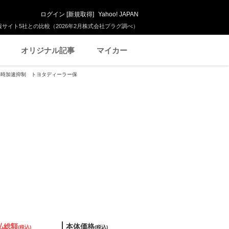
ログイン
[
新規取得
]
Yahoo! JAPAN
サイト5社との比較（2026年2月株式会社プラグ調べ）
オリジナル記事
マイカー
間違い時加速抑制 トヨタディーラー保
払総額
本体価格
(税込)
(税込)