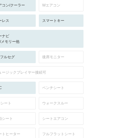
アコン/クーラー
Wエアコン
ーレス
スマートキー
ーナビ
-/-/メモリー他
V:フルセグ
後席モニター
ュージックプレイヤー接続可
C
ベンチシート
列シート
ウォークスルー
動シート
シートエアコン
ートヒーター
フルフラットシート