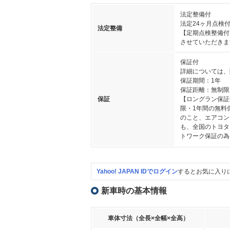
法定整備付
法定24ヶ月点検
法定整備
【定期点検整備付
させていただきま
保証付
詳細については、
保証期間：1年
保証距離：無制限
保証
【ロングラン保証
限・1年間の無料
のこと、エアコン
も、全国のトヨタ
トワーク保証の為
Yahoo! JAPAN IDでログイン
するとお気に入り
新車時の基本情報
車体寸法（全長×全幅×全高）