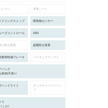
ットマン
本革シート
イドリングストップ
障害物センサー
ルーズコントロール
ABS
滑り防止装置
盗難防止装置
突被害軽減ブレーキ
パーキングアシスト
アバッグ
席/助手席/-/-
EDヘッドライト
ディスチャージドラン
プ
メラ
-/バック/-