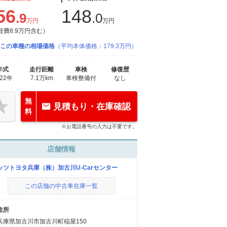
56
148
.9
.0
万円
万円
経費8.9万円含む）
この車種の相場価格
（平均本体価格：179.3万円）
年式
走行距離
車検
修復歴
022年
7.1万km
車検整備付
なし
無
見積もり・在庫確認
料
※お電話番号の入力は不要です。
店舗情報
ッツトヨタ兵庫（株）加古川U-Carセンター
この店舗の中古車在庫一覧
住所
兵庫県加古川市加古川町稲屋150