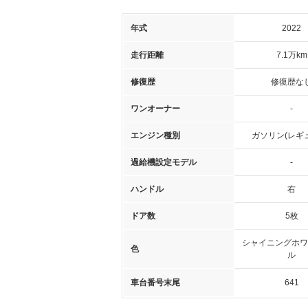
年式
2022
走行距離
7.1万km
修復歴
修復歴な
ワンオーナー
-
エンジン種別
ガソリン(レギ
過給機設定モデル
-
ハンドル
右
ドア数
5枚
シャイニングホワ
色
ル
車台番号末尾
641