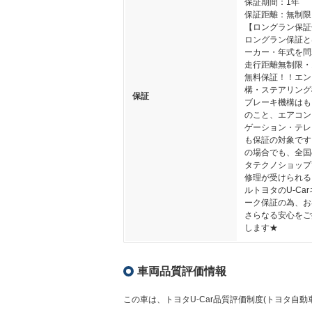
保証期間：1年
保証距離：無制限
【ロングラン保証
ロングラン保証と
ーカー・年式を問
走行距離無制限・
無料保証！！エン
構・ステアリング
保証
ブレーキ機構はも
のこと、エアコン
ゲーション・テレ
も保証の対象です
の場合でも、全国
タテクノショップ
修理が受けられる
ルトヨタのU-Ca
ーク保証の為、お
さらなる安心をご
します★
車両品質評価情報
この車は、トヨタU-Car品質評価制度(トヨタ自