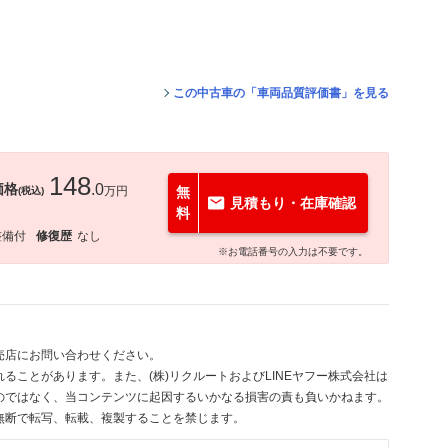
。
この中古車の「車両品質評価書」を見る
148
価格
.0
万円
無
(税込)
見積もり・在庫確認
料
整備付
修復歴
なし
※お電話番号の入力は不要です。
売店にお問い合わせください。
ることがあります。また、(株)リクルートおよびLINEヤフー株式会社は
のではなく、当コンテンツに起因するいかなる損害の責も負いかねます。
無断で転写、転載、複製することを禁じます。