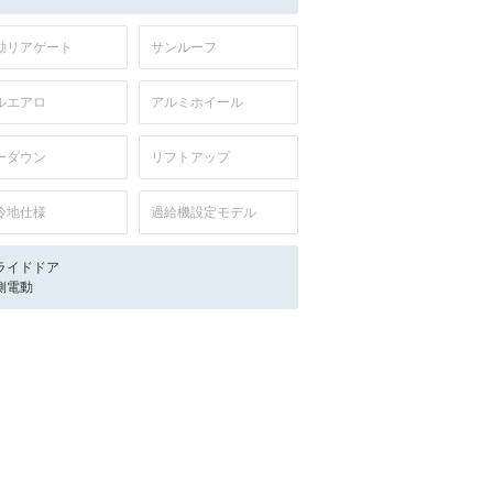
動リアゲート
サンルーフ
ルエアロ
アルミホイール
ーダウン
リフトアップ
冷地仕様
過給機設定モデル
ライドドア
側電動