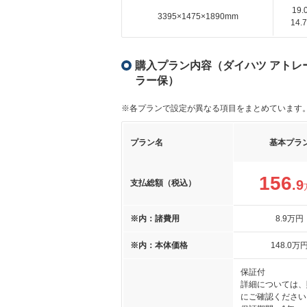
19
3395×1475×1890mm
14
購入プラン内容（ダイハツ アトレー 
ラー保）
※各プランで設定が異なる項目をまとめています
プラン名
基本プラ
156
.9
支払総額（税込）
※内：諸費用
8
.9
万円
※内：本体価格
148
.0
万
保証付
詳細については、
にご確認ください