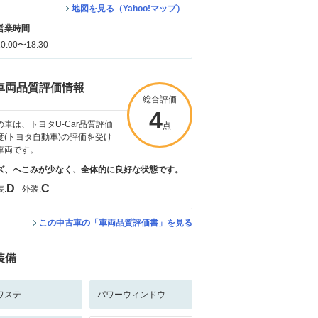
地図を見る（Yahoo!マップ）
営業時間
10:00〜18:30
車両品質評価情報
総合評価
4
の車は、トヨタU-Car品質評価
点
度(トヨタ自動車)の評価を受け
車両です。
ズ、へこみが少なく、全体的に良好な状態です。
D
C
:
外装:
この中古車の「車両品質評価書」を見る
装備
ワステ
パワーウィンドウ