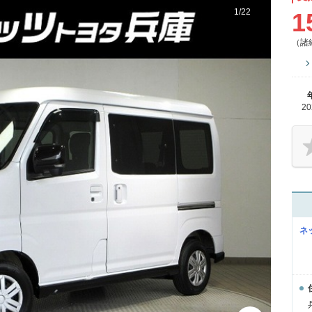
1
/
22
1
（諸
2
ネ