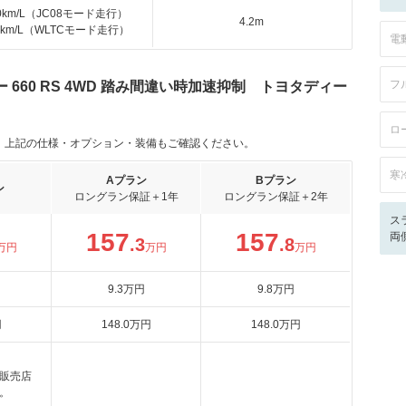
.0km/L（JC08モード走行）
4.2m
.7km/L（WLTCモード走行）
電
フ
660 RS 4WD 踏み間違い時加速抑制 トヨタディー
ロ
。上記の仕様・オプション・装備もご確認ください。
寒
Aプラン
Bプラン
ン
ロングラン保証＋1年
ロングラン保証＋2年
ス
157
157
両
.3
.8
万円
万円
万円
9
.3
万円
9
.8
万円
円
148
.0
万円
148
.0
万円
販売店
。