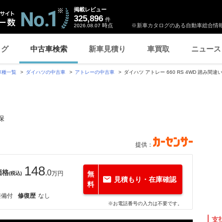
掲載レビュー
325,896
件
時点
※新車カタログのある自動車総合情報
2026.08.07
ログ
中古車検索
新車見積り
車買取
ニュース
車種一覧
ダイハツの中古車
アトレーの中古車
ダイハツ アトレー 660 RS 4WD 踏み
保
提供：
148
価格
.0
万円
無
(税込)
見積もり・在庫確認
料
整備付
修復歴
なし
※お電話番号の入力は不要です。
支