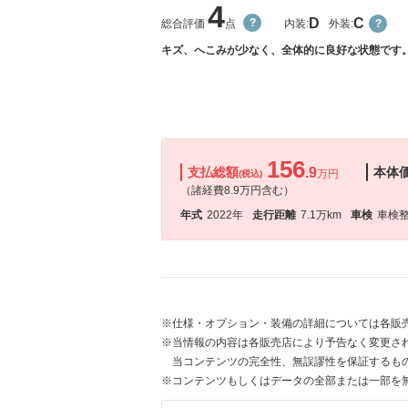
4
D
C
総合評価
点
内装:
外装:
キズ、へこみが少なく、全体的に良好な状態です
156
支払総額
.9
本体
万円
(税込)
（諸経費8.9万円含む）
年式
2022年
走行距離
7.1万km
車検
車検
※仕様・オプション・装備の詳細については各販
※当情報の内容は各販売店により予告なく変更され
当コンテンツの完全性、無誤謬性を保証するも
※コンテンツもしくはデータの全部または一部を