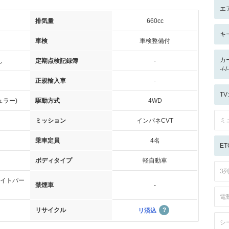
エ
排気量
660cc
キ
車検
車検整備付
カ
し
定期点検記録簿
-
-/
正規輸入車
-
T
ュラー)
駆動方式
4WD
ミ
ミッション
インパネCVT
乗車定員
4名
ET
ボディタイプ
軽自動車
3
イトパー
禁煙車
-
電
リサイクル
リ済込
シ