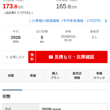
173
165
.8
.8
万円
万円
（諸経費8 .0 万円含む）
この車種の相場価格（平均本体価格：179万円）
年式
走行距離
車検
修復歴
2026
5
2028(R10)
なし
年1月
(R8)
km
無
見積もり・在庫確認
料
購入
販売店
車種
状態
装備
プラン
情報
スペック
状態
2026
年式
(R8)
年