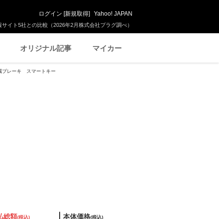
ログイン
[
新規取得
]
Yahoo! JAPAN
サイト5社との比較（2026年2月株式会社プラグ調べ）
オリジナル記事
マイカー
害軽減ブレーキ スマートキー
払総額
本体価格
(税込)
(税込)