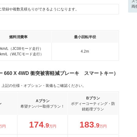
ス
両
に登録や複数見積もりができるようになります。
燃料消費率
最小回転半径
.0km/L（JC08モード走行）
4.2m
.7km/L（WLTCモード走行）
660 X 4WD 衝突被害軽減ブレーキ スマートキー）
。上記の仕様・オプション・装備もご確認ください。
Bプラン
Aプラン
ン
ボディーコーティング・防
希望ナンバー取得プラン！
錆処理プラン
174
183
.9
.9
万円
万円
万円