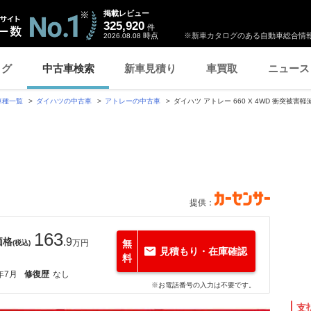
掲載レビュー
325,920
件
時点
※新車カタログのある自動車総合情報
2026.08.08
ログ
中古車検索
新車見積り
車買取
ニュース
車種一覧
ダイハツの中古車
アトレーの中古車
ダイハツ アトレー 660 X 4WD 衝突被
提供：
163
価格
.9
万円
無
(税込)
見積もり・在庫確認
料
年7月
修復歴
なし
※お電話番号の入力は不要です。
支