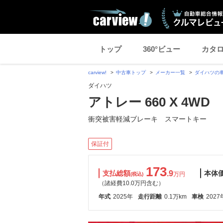
トップ
360°ビュー
カタ
carview!
中古車トップ
メーカー一覧
ダイハツの
ダイハツ
アトレー 660 X 4WD
衝突被害軽減ブレーキ スマートキー
保証付
173
支払総額
.9
本体
万円
(税込)
（諸経費10.0万円含む）
年式
2025年
走行距離
0.1万km
車検
2027