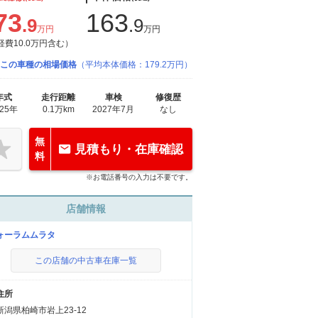
73
163
.9
.9
万円
万円
経費10.0万円含む）
この車種の相場価格
（平均本体価格：179.2万円）
年式
走行距離
車検
修復歴
025年
0.1万km
2027年7月
なし
無
見積もり・在庫確認
料
※お電話番号の入力は不要です。
店舗情報
ォーラムムラタ
この店舗の中古車在庫一覧
住所
新潟県柏崎市岩上23-12