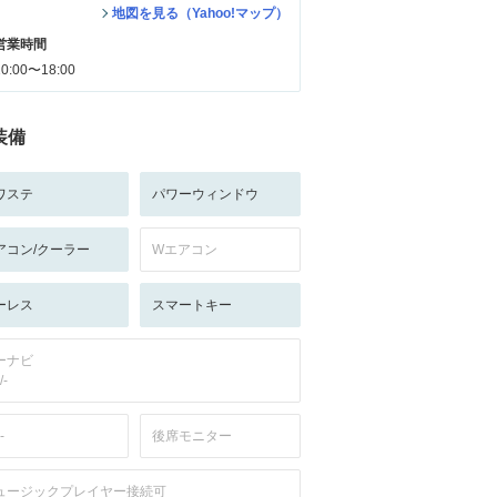
地図を見る（Yahoo!マップ）
営業時間
10:00〜18:00
装備
ワステ
パワーウィンドウ
アコン/クーラー
Wエアコン
ーレス
スマートキー
ーナビ
/-
-
後席モニター
ュージックプレイヤー接続可