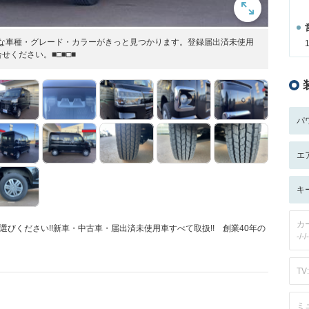
好きな車種・グレード・カラーがきっと見つかります。登録届出済未使用
ください。■□■□■
パ
エ
キ
カ
お選びください!!新車・中古車・届出済未使用車すべて取扱!! 創業40年の
-/-/-
TV:
ミ