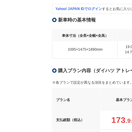
Yahoo! JAPAN IDでログイン
するとお気に入り
新車時の基本情報
車体寸法（全長×全幅×全高）
19
3395×1475×1890mm
14
購入プラン内容（ダイハツ アトレー 
※各プランで設定が異なる項目をまとめています
プラン名
基本プラ
173
.9
支払総額（税込）