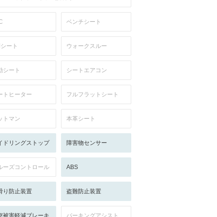
C
ベンチシート
列シート
ウォークスルー
動シート
シートエアコン
ートヒーター
フルフラットシート
ットマン
本革シート
イドリングストップ
障害物センサー
ルーズコントロール
ABS
滑り防止装置
盗難防止装置
突被害軽減ブレーキ
パーキングアシスト