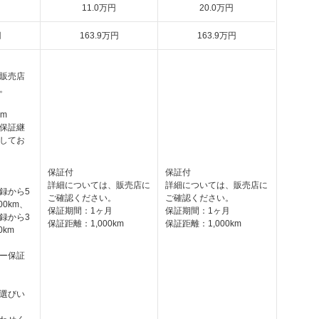
11
.0
万円
20
.0
万円
円
163
.9
万円
163
.9
万円
販売店
。
km
保証継
してお
保証付
保証付
詳細については、販売店に
詳細については、販売店に
録から5
ご確認ください。
ご確認ください。
00km、
保証期間：1ヶ月
保証期間：1ヶ月
録から3
保証距離：1,000km
保証距離：1,000km
0km
ー保証
選びい