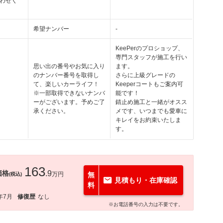
わせく
希望ナンバー
-
KeePerのプロショップ、
専門スタッフが施工を行い
思い出の番号やお気に入り
ます。
のナンバー番号を取得し
さらに上級グレードの
て、楽しいカーライフ！
Keeperコートもご案内可
※一部取得できないナンバ
能です！
ーがございます。予めご了
錆止め施工と一緒がオスス
承ください。
メです、いつまでも愛車に
キレイをお約束いたしま
す。
163
価格
.9
万円
無
(税込)
見積もり・在庫確認
料
年7月
修復歴
なし
※お電話番号の入力は不要です。