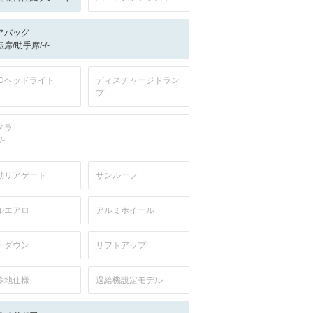
アバッグ
席/助手席/-/-
EDヘッドライト
ディスチャージドラン
プ
メラ
/-
動リアゲート
サンルーフ
ルエアロ
アルミホイール
ーダウン
リフトアップ
冷地仕様
過給機設定モデル