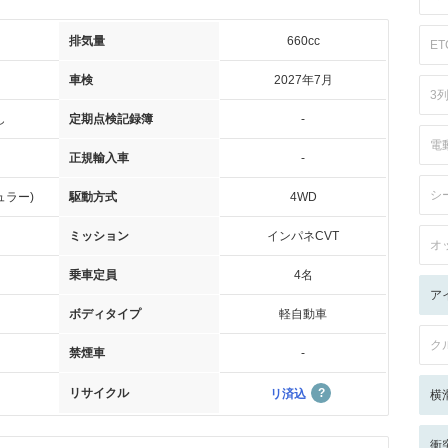
排気量
660cc
ET
車検
2027年7月
3
し
定期点検記録簿
-
電
正規輸入車
-
シ
ュラー)
駆動方式
4WD
ミッション
インパネCVT
オ
乗車定員
4名
ア
ボディタイプ
軽自動車
ク
禁煙車
-
リサイクル
リ済込
横
衝