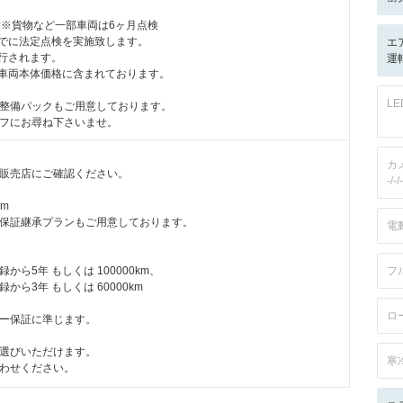
付※貨物など一部車両は6ヶ月点検
までに法定点検を実施致します。
エ
発行されます。
運転
は車両本体価格に含まれております。
L
整備パックもご用意しております。
フにお尋ね下さいませ。
カ
販売店にご確認ください。
-/-/-
km
保証継承プランもご用意しております。
電
から5年 もしくは 100000km、
フ
から3年 もしくは 60000km
ロ
ー保証に準じます。
選びいただけます。
寒
わせください。