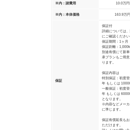
※内：諸費用
10
.0
万円
※内：本体価格
163
.9
万
保証付
詳細については、
にご確認ください
保証期間：1ヶ月
保証距離：1,000
別途有償にて新車
承プランもご用意
ります。
保証内容は
特別保証：初度登
保証
年 もしくは 1000
一般保証：初度登
年 もしくは 6000
となります。
※内容などメーカ
に準じます。
保証有償延長もお
ただけます。