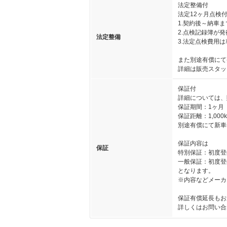
法定整備付
法定12ヶ月点検
1.契約後～納車
2.点検記録簿が
法定整備
3.法定点検費用
また別途有償にて
詳細は販売スタッ
保証付
詳細については、
保証期間：1ヶ月
保証距離：1,000
別途有償にて新車
保証内容は
保証
特別保証：初度登録
一般保証：初度登録
となります。
※内容などメーカ
保証有償延長もお
詳しくはお問い合