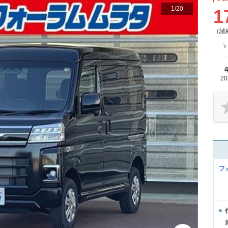
1
/
20
1
（諸
2
フ