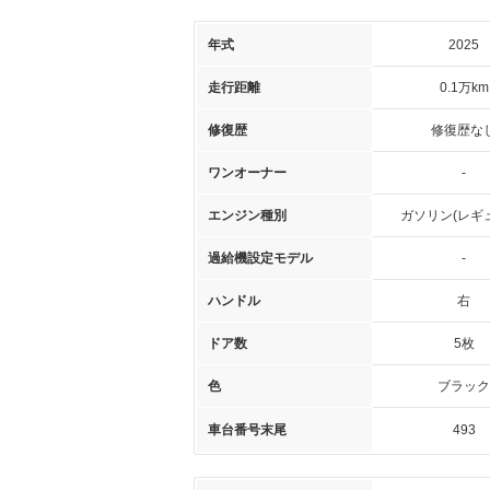
年式
2025
走行距離
0.1万km
修復歴
修復歴な
ワンオーナー
-
エンジン種別
ガソリン(レギ
過給機設定モデル
-
ハンドル
右
ドア数
5枚
色
ブラック
車台番号末尾
493