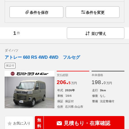
条件を保存
条件を変更
1
件
並び替え
ダイハツ
アトレー 660 RS 4WD 4WD フルセグ
保証付
支払総額
本体価格
.
.
206
198
5
0
万円
万円
年式
2026年
走行
3km
車検
'28/6
修復
なし
保証
保証付
整備
法定整備付
住所
石川県 白山市
無
見積もり・在庫確認
料