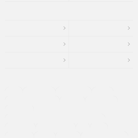
４ＷＤ
定期点検記録簿
ワンオーナーカー
福祉車両
メーカー系販売店取り扱い車
修復歴無し
アルミホイール
寒冷地仕様車
過給機設定モデル（ターボ・スーパーチャージャーなど)
ETC
CDプレーヤー
カーナビゲーション
禁煙車
法定整備付き
保証付き
エアバッグ
ディスチャージドランプ