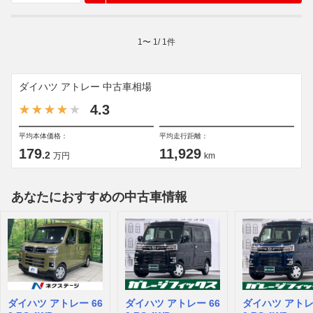
1
〜
1
/
1
件
ダイハツ アトレー 中古車相場
4.3
平均本体価格：
平均走行距離：
179
11,929
.2
万円
km
あなたにおすすめの中古車情報
ダイハツ アトレー 66
ダイハツ アトレー 66
ダイハツ アトレ