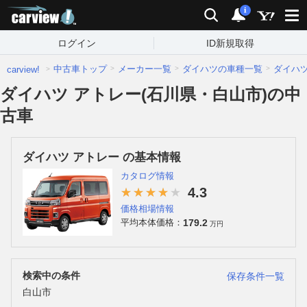
carview!
検索
通知
i
ログイン
ID新規取得
中古車トップ
メーカー一覧
ダイハツの車種一覧
ダイハ
carview!
ダイハツ アトレー(石川県・白山市)の中
古車
ダイハツ アトレー の基本情報
カタログ情報
4.3
価格相場情報
179.2
平均本体価格：
万円
検索中の条件
保存条件一覧
白山市