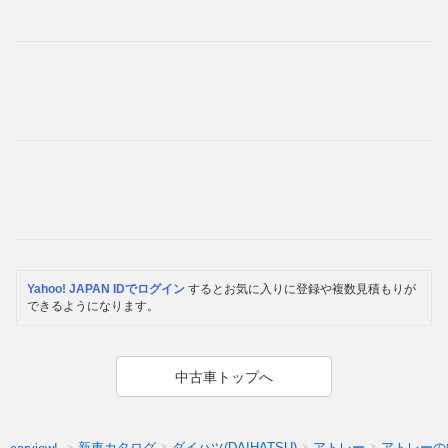
Yahoo! JAPAN IDでログイン
するとお気に入りに登録や複数見積もりが
できるようになります。
中古車トップへ
新車カタログ
ダイハツ(DAIHATSU)
アトレー
アトレーの