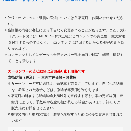
carview!
仕様・オプション・装備の詳細については各販売店にお問い合わせくださ
い。
当情報の内容は各社により予告なく変更されることがあります。また、(株)
リクルートおよびLINEヤフー株式会社は当コンテンツの完全性、無誤謬性
を保証するものではなく、当コンテンツに起因するいかなる損害の責も負
いかねます。
コンテンツもしくはデータの全部または一部を無断で転写、転載、複製す
ることを禁じます。
カーセンサーの支払総額は店頭乗り出し価格です
支払総額（税込） ＝ 車両本体価格＋諸費用
カーセンサーの支払総額は店頭納車を前提にしています。自宅への納車
をご希望された場合などは、別途納車費用がかかります
販売店の所在する所轄運輸支局以外で登録する際や、車の定置場所、登
録月によって、手数料や税金の額が異なる場合があります。詳しくは
販売店にお問合せください
車検の切れた車両の場合、車検を取得するために必要な費用も含まれて
います