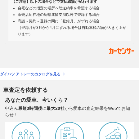
【ご注意】以下の場合などで支払総額が変わります
自宅などの指定の場所へ陸送納車を希望する場合
販売店所在地の所轄運輸支局以外で登録する場合
商談～契約～登録の間に「登録月」がずれる場合
（登録月が3月から4月にずれる場合は自動車税の額が大きく上が
ります）
ダイハツ アトレーのカタログを見る
車査定を依頼する
あなたの愛車、今いくら？
申込み
最短3時間後
に
最大20社
から愛車の査定結果をWebでお知
らせ！