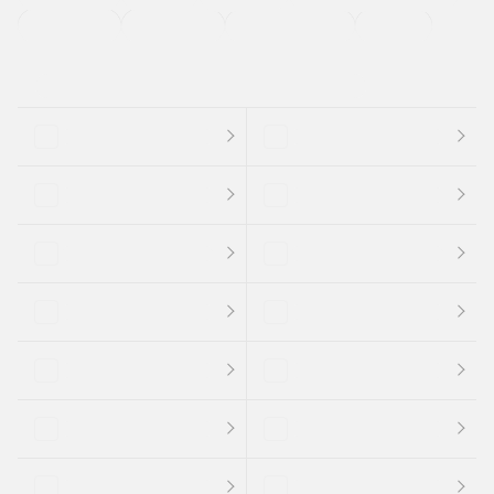
支払総顔あり
クーポンあり
車両品質評価書付
新着車両