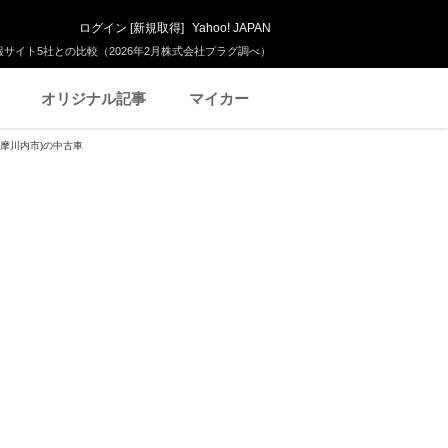
ログイン
[
新規取得
]
Yahoo! JAPAN
サイト5社との比較（2026年2月株式会社プラグ調べ）
オリジナル記事
マイカー
薩摩川内市)の中古車