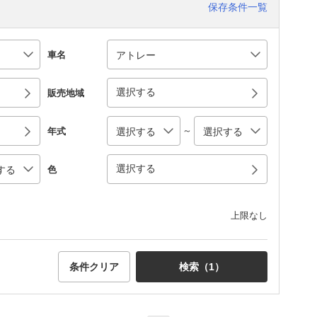
保存条件一覧
車名
選択する
販売地域
～
年式
選択する
色
上限なし
条件クリア
検索（
1
）