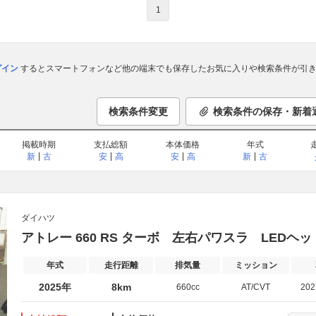
1
ログイン
するとスマートフォンなど他の端末でも保存したお気に入りや検索条件が引き
検索条件変更
検索条件の保存・新着
掲載時期
支払総額
本体価格
年式
新
古
安
高
安
高
新
古
ダイハツ
アトレー 660 RS ターボ 左右パワスラ LEDヘ
年式
走行距離
排気量
ミッション
2025年
8km
660cc
AT/CVT
20