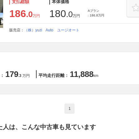
支払総額
本体価格
186
180
Aプラン
.0
.0
万円
万円
: 186.8万円
販売店：
（株）yuzi Auto ユージオート
179
11,888
：
平均走行距離：
.3
万円
km
1
た人は、こんな中古車も見ています