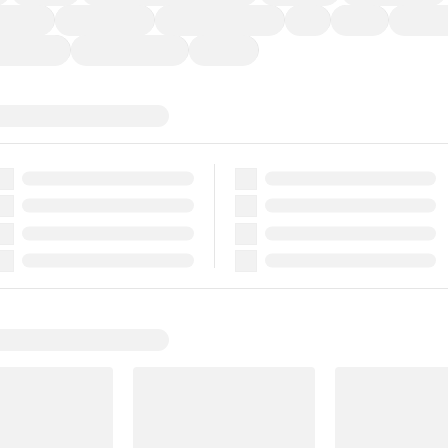
ーなど)
CDプレーヤー
カーナビゲーション
ETC
禁煙車
法定整備
ーポンあり
車両品質評価書付
新着車両