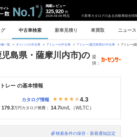
掲載レビュー
325,920
件
時点
※新車カタログのある自動車総合情報
2026.08.08
ログ
中古車検索
新車見積り
車買取
ニュース
車種一覧
ダイハツの中古車
アトレーの中古車
アトレー(鹿児島県)の中古車
アトレー(
鹿児島県・薩摩川内市)の
提
供：
アトレー の基本情報
4.3
カタログ情報
179.3
14.7
km/L（WLTC）
：
万円
カタログ燃費：
検索条件の保存・新着通知設定