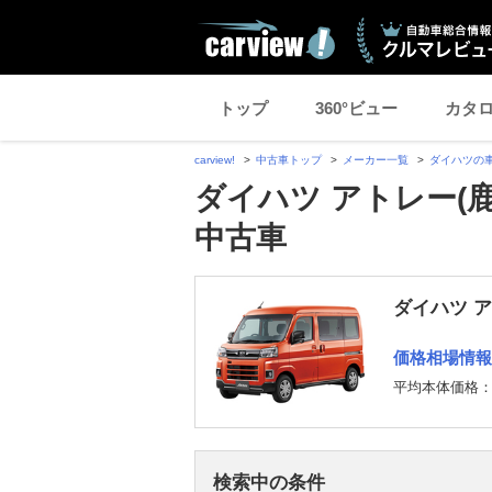
トップ
360°ビュー
カタ
carview!
中古車トップ
メーカー一覧
ダイハツの
ダイハツ アトレー(
中古車
ダイハツ 
価格相場情報
平均本体価格
検索中の条件