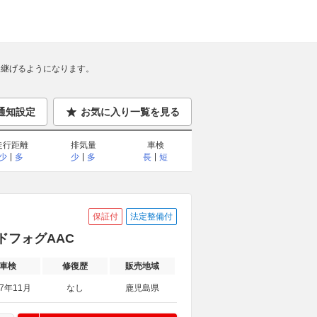
継げるようになります。
通知設定
お気に入り一覧を見る
走行距離
排気量
車検
少
多
少
多
長
短
保証付
法定整備付
ッドフォグAAC
車検
修復歴
販売地域
27年11月
なし
鹿児島県