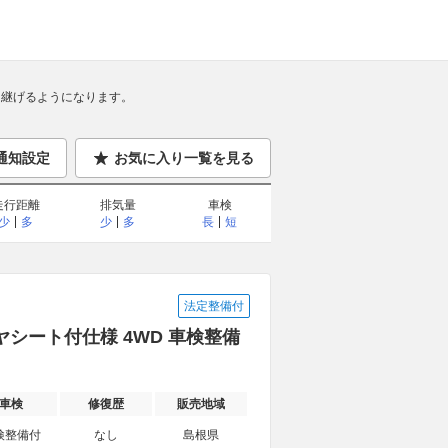
継げるようになります。
通知設定
お気に入り一覧を見る
走行距離
排気量
車検
少
多
少
多
長
短
法定整備付
ヤシート付仕様 4WD 車検整備
車検
修復歴
販売地域
検整備付
なし
島根県