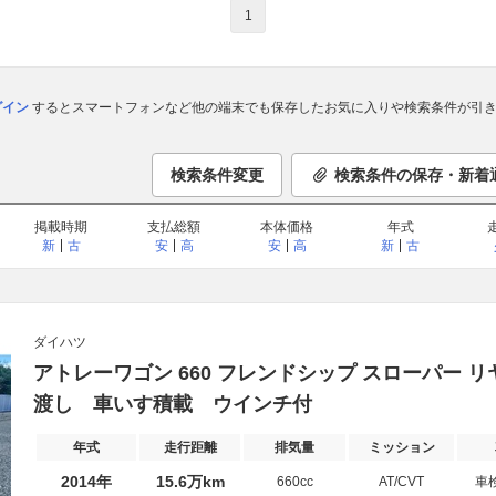
1
ログイン
するとスマートフォンなど他の端末でも保存したお気に入りや検索条件が引き
検索条件変更
検索条件の保存・新着
掲載時期
支払総額
本体価格
年式
新
古
安
高
安
高
新
古
ダイハツ
アトレーワゴン 660 フレンドシップ スローパー リ
渡し 車いす積載 ウインチ付
年式
走行距離
排気量
ミッション
2014年
15.6万km
660cc
AT/CVT
車