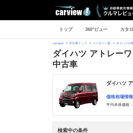
トップ
360°ビュー
カタ
carview!
中古車トップ
メーカー一覧
ダイハツの
ダイハツ アトレーワ
中古車
ダイハツ 
価格相場情報
平均本体価格
検索中の条件