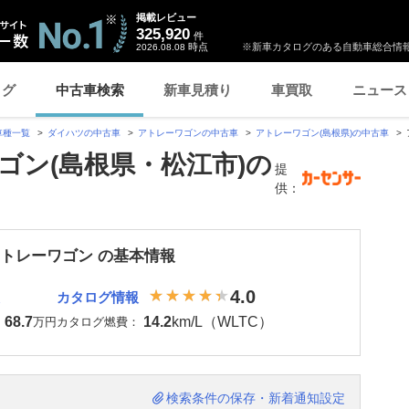
掲載レビュー
325,920
件
時点
※新車カタログのある自動車総合情報
2026.08.08
ログ
中古車検索
新車見積り
車買取
ニュース
車種一覧
ダイハツの中古車
アトレーワゴンの中古車
アトレーワゴン(島根県)の中古車
ゴン(島根県・松江市)の
提
供：
アトレーワゴン の基本情報
4.0
カタログ情報
68.7
14.2
km/L（WLTC）
：
万円
カタログ燃費：
検索条件の保存・新着通知設定