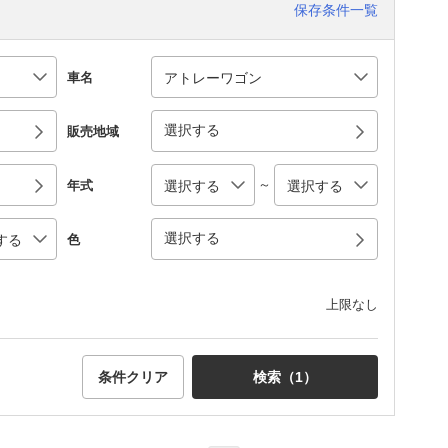
保存条件一覧
車名
選択する
販売地域
～
年式
選択する
色
上限なし
条件クリア
検索（
1
）