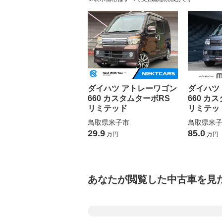
ダイハツ アトレーワゴン
ダイハツ
660 カスタムターボRS
660 カ
リミテッド
リミテッド
鳥取県米子市
鳥取県米
29.9
85.0
万円
万円
あなたが閲覧した中古車を見