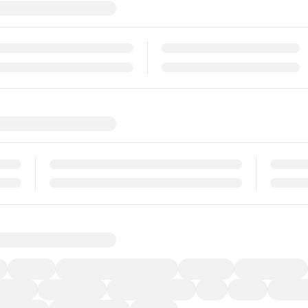
福祉車両
メーカー系販売店取り扱い車
修復歴無し
アルミホイール
ーなど)
CDプレーヤー
カーナビゲーション
ETC
禁煙車
法定整備