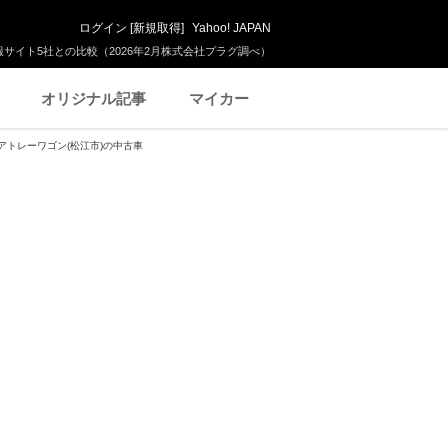
ログイン
[
新規取得
]
Yahoo! JAPAN
サイト5社との比較（2026年2月株式会社プラグ調べ）
オリジナル記事
マイカー
アトレーワゴン(松江市)の中古車