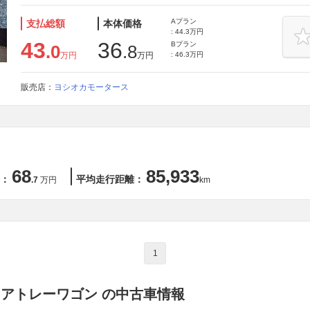
Aプラン
支払総額
本体価格
: 44.3万円
43
36
Bプラン
.0
.8
万円
万円
: 46.3万円
販売店：
ヨシオカモータース
68
85,933
：
平均走行距離：
.7
万円
km
1
 アトレーワゴン の中古車情報