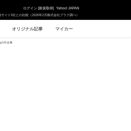
ログイン
[
新規取得
]
Yahoo! JAPAN
サイト5社との比較（2026年2月株式会社プラグ調べ）
オリジナル記事
マイカー
)の中古車