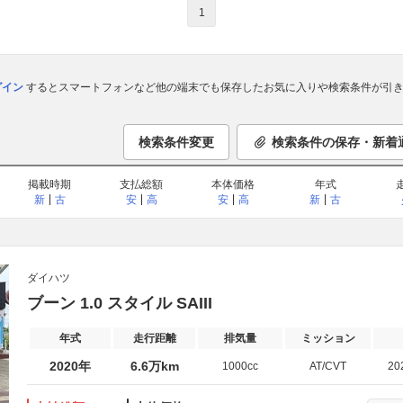
1
ログイン
するとスマートフォンなど他の端末でも保存したお気に入りや検索条件が引き
検索条件変更
検索条件の保存・新着
掲載時期
支払総額
本体価格
年式
新
古
安
高
安
高
新
古
ダイハツ
ブーン 1.0 スタイル SAIII
年式
走行距離
排気量
ミッション
2020年
6.6万km
1000cc
AT/CVT
20