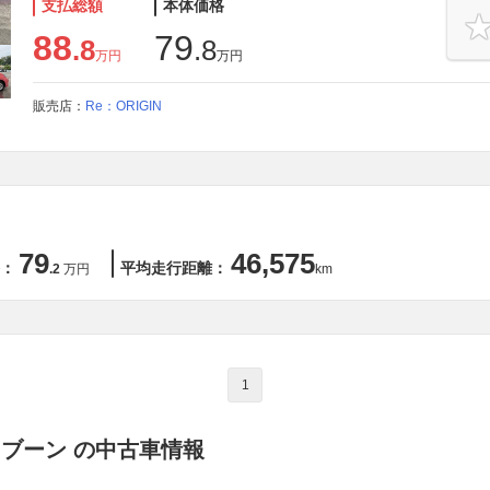
支払総額
本体価格
88
79
.8
.8
万円
万円
販売店：
Re：ORIGIN
79
46,575
：
平均走行距離：
.2
万円
km
1
 ブーン の中古車情報