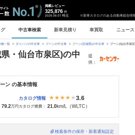
掲載レビュー
325,876
件
時点
※新車カタログのある自動車総合情報
2026.08.07
ログ
中古車検索
新車見積り
車買取
ニュース
車種一覧
ダイハツの中古車
ブーンの中古車
ブーン(宮城県)の中古車
ブーン(仙台市泉区
城県・仙台市泉区)の中
提
供：
ブーン の基本情報
3.6
カタログ情報
79.2
21.0
km/L（WLTC）
：
万円
カタログ燃費：
検索条件の保存・新着通知設定