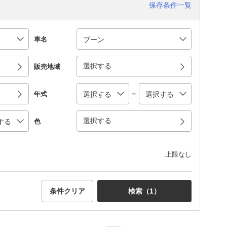
保存条件一覧
車名
選択する
販売地域
～
年式
選択する
色
上限なし
条件クリア
検索（
1
）