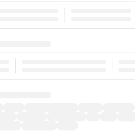
福祉車両
メーカー系販売店取り扱い車
修復歴無し
アルミホイール
ーなど)
CDプレーヤー
カーナビゲーション
ETC
禁煙車
法定整備
ーポンあり
車両品質評価書付
新着車両