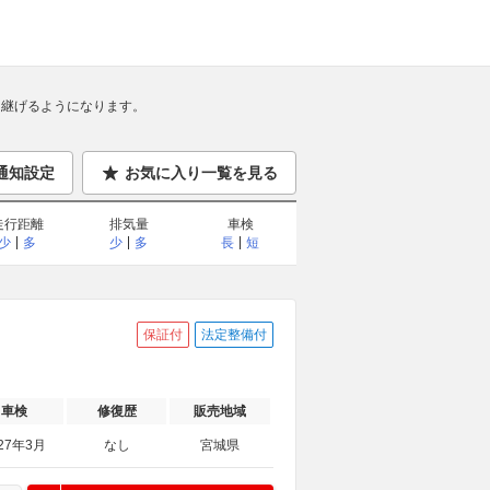
継げるようになります。
通知設定
お気に入り一覧を見る
走行距離
排気量
車検
少
多
少
多
長
短
保証付
法定整備付
車検
修復歴
販売地域
27年3月
なし
宮城県