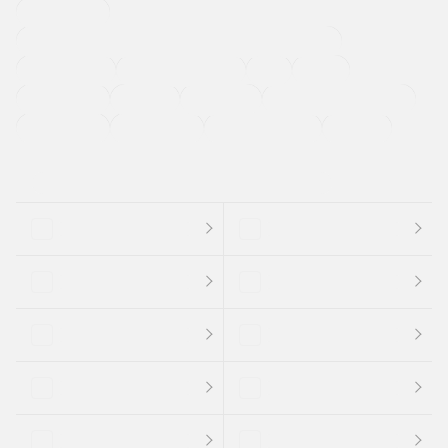
寒冷地仕様車
過給機設定モデル（ターボ・スーパーチャージャーなど)
ETC
CDプレーヤー
カーナビゲーション
禁煙車
法定整備付き
保証付き
エアバッグ
ディスチャージドランプ
支払総顔あり
クーポンあり
車両品質評価書付
新着車両