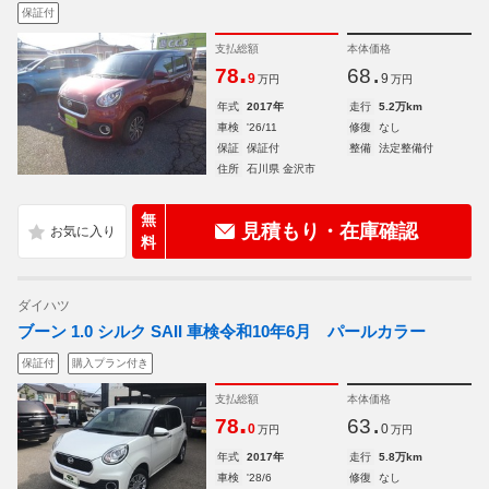
保証付
支払総額
本体価格
.
.
78
68
9
9
万円
万円
年式
2017年
走行
5.2万km
車検
'26/11
修復
なし
保証
保証付
整備
法定整備付
住所
石川県 金沢市
無
見積もり・在庫確認
料
ダイハツ
ブーン 1.0 シルク SAII 車検令和10年6月 パールカラー
保証付
購入プラン付き
支払総額
本体価格
.
.
78
63
0
0
万円
万円
年式
2017年
走行
5.8万km
車検
'28/6
修復
なし