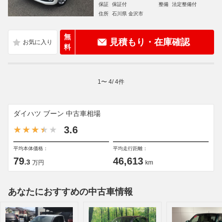
保証
保証付
整備
法定整備付
住所
石川県 金沢市
無
見積もり・在庫確認
料
1
〜
4
/
4
件
ダイハツ ブーン 中古車相場
3.6
平均本体価格：
平均走行距離：
79
46,613
.3
万円
km
あなたにおすすめの中古車情報