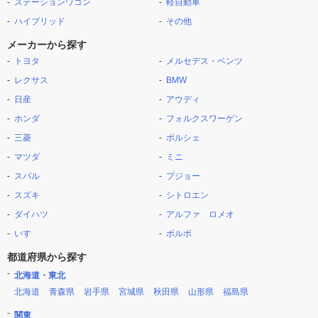
ステーションワゴン
軽自動車
ハイブリッド
その他
メーカーから探す
トヨタ
メルセデス・ベンツ
レクサス
BMW
日産
アウディ
ホンダ
フォルクスワーゲン
三菱
ポルシェ
マツダ
ミニ
スバル
プジョー
スズキ
シトロエン
ダイハツ
アルファ ロメオ
いすゞ
ボルボ
都道府県から探す
北海道・東北
北海道
青森県
岩手県
宮城県
秋田県
山形県
福島県
関東