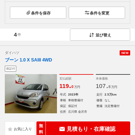
条件を保存
条件を変更
4
件
並び替え
ダイハツ
NEW
ブーン 1.0 X SAIII 4WD
保証付
支払総額
本体価格
.
.
119
107
0
8
万円
万円
年式
2023年
走行
2.5万km
車検
車検整備付
修復
なし
保証
保証付
整備
法定整備付
住所
石川県 金沢市
無
見積もり・在庫確認
料