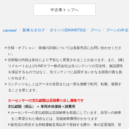
中古車トップへ
新車カタログ
ダイハツ(DAIHATSU)
ブーン
ブーンの中古
carview!
仕様・オプション・装備の詳細については各販売店にお問い合わせくださ
い。
当情報の内容は各社により予告なく変更されることがあります。また、(株)
リクルートおよびLINEヤフー株式会社は当コンテンツの完全性、無誤謬性
を保証するものではなく、当コンテンツに起因するいかなる損害の責も負
いかねます。
コンテンツもしくはデータの全部または一部を無断で転写、転載、複製す
ることを禁じます。
カーセンサーの支払総額は店頭乗り出し価格です
支払総額（税込） ＝ 車両本体価格＋諸費用
カーセンサーの支払総額は店頭納車を前提にしています。自宅への納車
をご希望された場合などは、別途納車費用がかかります
販売店の所在する所轄運輸支局以外で登録する際や、車の定置場所、登