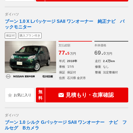
ダイハツ
ブーン 1.0 X Lパッケージ SAII ワンオーナー 純正ナビ バ
ックモニター
保証付
購入プラン付き
支払総額
本体価格
.
.
77
69
5
0
万円
万円
年式
2018年
走行
2.4万km
車検
'27/5
修復
なし
保証
保証付
整備
法定整備付
住所
石川県 金沢市
無
見積もり・在庫確認
料
ダイハツ
ブーン 1.0 シルク Gパッケージ SAII ワンオーナー ナビ フ
ルセグ Bカメラ