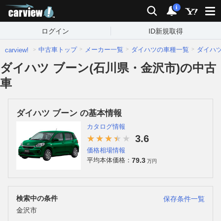
carview!
検索
通知
i
ログイン
ID新規取得
中古車トップ
メーカー一覧
ダイハツの車種一覧
ダイハ
carview!
ダイハツ ブーン(石川県・金沢市)の中古
車
ダイハツ ブーン の基本情報
カタログ情報
3.6
価格相場情報
79.3
平均本体価格：
万円
検索中の条件
保存条件一覧
金沢市