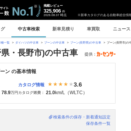
掲載レビュー
325,906
件
時点
※新車カタログのある自動車総合情報
2026.08.07
ログ
中古車検索
新車見積り
車買取
ニュース
車種一覧
ダイハツの中古車
ブーンの中古車
ブーン(長野県)の中古車
ブーン(長野市)の
野県・長野市)の中古車
提供：
ブーン の基本情報
3.6
カタログ情報
78.9
21.0
km/L（WLTC）
：
万円
カタログ燃費：
検索条件の保存・新着通知設定
保存条件一覧