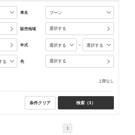
車名
選択する
販売地域
～
年式
選択する
色
上限なし
条件クリア
検索（
3
）
1