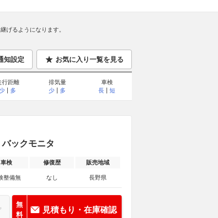
継げるようになります。
通知設定
お気に入り一覧を見る
走行距離
排気量
車検
少
多
少
多
長
短
th！バックモニタ
車検
修復歴
販売地域
検整備無
なし
長野県
無
見積もり・在庫確認
料