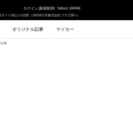
ログイン
[
新規取得
]
Yahoo! JAPAN
サイト5社との比較（2026年2月株式会社プラグ調べ）
オリジナル記事
マイカー
中古車