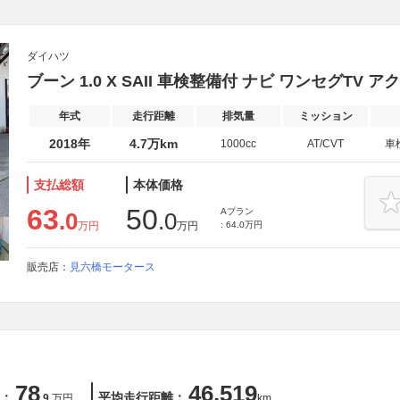
ダイハツ
ブーン 1.0 X SAII 車検整備付 ナビ ワンセグTV 
年式
走行距離
排気量
ミッション
2018年
4.7万km
1000cc
AT/CVT
車
支払総額
本体価格
63
50
Aプラン
.0
.0
万円
万円
: 64.0万円
販売店：
見六橋モータース
78
46,519
：
平均走行距離：
.9
万円
km