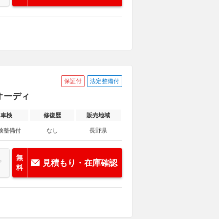
保証付
法定整備付
イオーディ
車検
修復歴
販売地域
検整備付
なし
長野県
無
見積もり・在庫確認
料