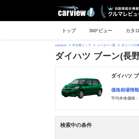
トップ
360°ビュー
カタ
carview!
中古車トップ
メーカー一覧
ダイハツの
ダイハツ ブーン(長
ダイハツ 
価格相場情報
平均本体価格
検索中の条件