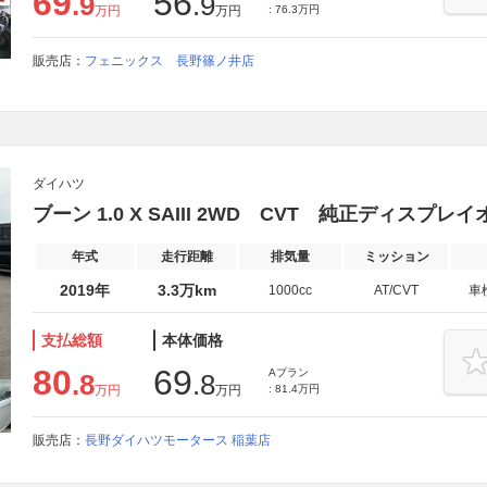
69
56
.9
.9
万円
万円
: 76.3万円
販売店：
フェニックス 長野篠ノ井店
ダイハツ
ブーン 1.0 X SAIII 2WD CVT 純正ディスプレ
年式
走行距離
排気量
ミッション
2019年
3.3万km
1000cc
AT/CVT
車
支払総額
本体価格
80
69
Aプラン
.8
.8
万円
万円
: 81.4万円
販売店：
長野ダイハツモータース 稲葉店