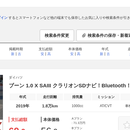
ログイン
するとスマートフォンなど他の端末でも保存したお気に入りや検索条件が引き
検索条件変更
検索条件の保存・新着
掲載時期
支払総額
本体価格
年式
新
古
安
高
安
高
新
古
ダイハツ
ブーン 1.0 X SAIII クラリオンSDナビ！Bluetoo
年式
走行距離
排気量
ミッション
2019年
1.8万km
1000cc
AT/CVT
車
Aプラン
支払総額
本体価格
: 71.3万円
Bプラン