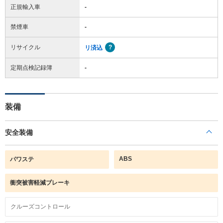
正規輸入車
-
禁煙車
-
リサイクル
リ済込
定期点検記録簿
-
装備
安全装備
ABS
パワステ
衝突被害軽減ブレーキ
クルーズコントロール