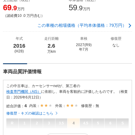
69
59
.9
.9
万円
万円
（諸経費10 .0 万円含む）
この車種の相場価格（平均本体価格：79万円）
年式
走行距離
車検
修復歴
2016
2.6
2027(R9)
なし
年7月
(H28)
万km
車両品質評価情報
この中古車は、カーセンサーnetが、第三者の
検査専門機関（AIS）
に依頼し、車両を客観的に評価したものです。（検査
日：2026年6月12日）
4
内装：
外装：
修復歴：無
総合評価：
修復歴・キズの確認はこちら
R
1
2
3
3.5
4
4.5
5
6
S
4
総合評価：