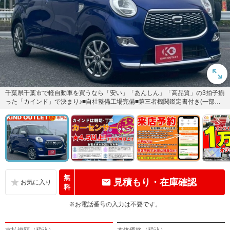
千葉県千葉市で軽自動車を買うなら「安い」「あんしん」「高品質」の3拍子揃
った「カインド」で決まり♪■自社整備工場完備■第三者機関鑑定書付き(一部を
除く)■
無
見積もり・在庫確認
料
※お電話番号の入力は不要です。
支払総額（税込）
本体価格（税込）