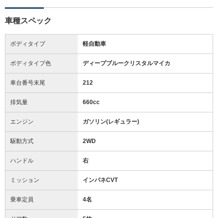
車種スペック
ボディタイプ
軽自動車
ボディタイプ色
ディープブルークリスタルマイカ
車台番号末尾
212
排気量
660cc
エンジン
ガソリン(レギュラー)
駆動方式
2WD
ハンドル
右
ミッション
インパネCVT
乗車定員
4名