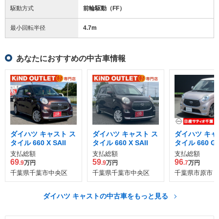
駆動方式
前輪駆動（FF）
最小回転半径
4.7
m
あなたにおすすめの中古車情報
ダイハツ キャスト ス
ダイハツ キャスト ス
ダイハツ キャ
タイル 660 X SAII
タイル 660 X SAII
タイル 660 G S
支払総額
支払総額
支払総額
69
59
96
.9
万円
.9
万円
.7
万円
千葉県千葉市中央区
千葉県千葉市中央区
千葉県市原市
ダイハツ キャストの中古車をもっと見る