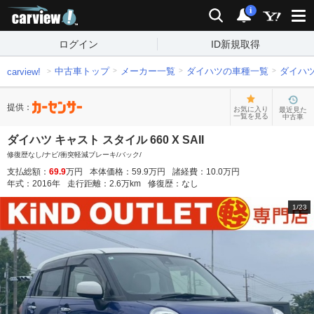
carview!
検索
通知
i
ログイン
ID新規取得
中古車トップ
メーカー一覧
ダイハツの車種一覧
ダイハ
carview!
提供：
お気に入り
最近見た
一覧を見る
中古車
ダイハツ キャスト スタイル 660 X SAII
修復歴なし/ナビ/衝突軽減ブレーキ/バック/
支払総額：
69.9
万円
本体価格：
59.9
万円
諸経費：
10.0
万円
年式：
2016
年
走行距離：
2.6
万km
修復歴：
なし
1
/
23