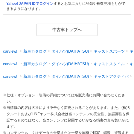
Yahoo! JAPAN IDでログイン
するとお気に入りに登録や複数見積もりがで
きるようになります。
中古車トップへ
新車カタログ
ダイハツ(DAIHATSU)
キャストスポーツ
キ
carview!
新車カタログ
ダイハツ(DAIHATSU)
キャストスタイル
キ
carview!
新車カタログ
ダイハツ(DAIHATSU)
キャストアクティバ
carview!
※仕様・オプション・装備の詳細については各販売店にお問い合わせくださ
い。
※当情報の内容は各社により予告なく変更されることがあります。また、(株)リ
クルートおよびLINEヤフー株式会社は当コンテンツの完全性、無誤謬性を保
証するものではなく、当コンテンツに起因するいかなる損害の責も負いかね
ます。
※コンテンツもしくはデータの全部または一部を無断で転写、転載、複製する