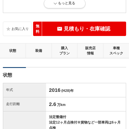
もっと見る
内外装に目立たない多少のキズ、ヘコミが認められる状態です。
内装：
標準的に使用されていて、多少のコゲ、スレ、キズがあります。
無
見積もり・在庫確認
料
外装：
多少のキズ、ヘコミなどがあります。
購入
販売店
車種
状態
装備
プラン
情報
スペック
修復歴：無
この中古車の「車両品質評価書」を見る
状態
2016
年式
(H28)
年
2.6
走行距離
万km
法定整備付
法定12ヶ月点検付※貨物など一部車両は6ヶ月
点検