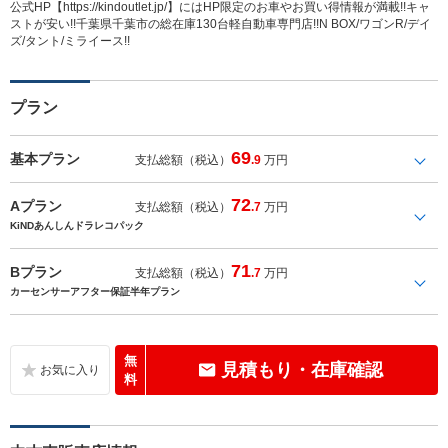
公式HP【https://kindoutlet.jp/】にはHP限定のお車やお買い得情報が満載!!キャ
ストが安い!!千葉県千葉市の総在庫130台軽自動車専門店!!N BOX/ワゴンR/デイ
ズ/タント/ミライース!!
プラン
69
基本プラン
支払総額（税込）
.9
万円
72
Aプラン
支払総額（税込）
.7
万円
KiNDあんしんドラレコパック
71
Bプラン
支払総額（税込）
.7
万円
カーセンサーアフター保証半年プラン
無
見積もり・在庫確認
料