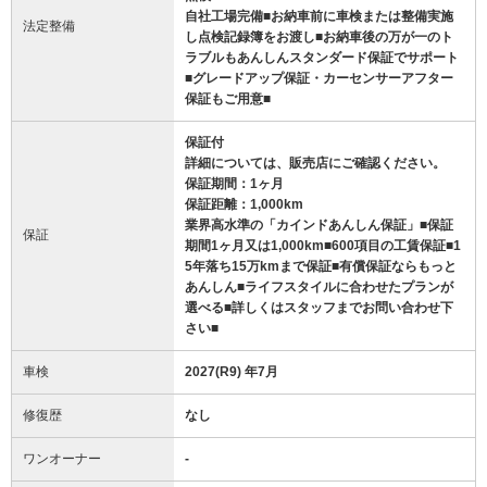
自社工場完備■お納車前に車検または整備実施
法定整備
し点検記録簿をお渡し■お納車後の万が一のト
ラブルもあんしんスタンダード保証でサポート
■グレードアップ保証・カーセンサーアフター
保証もご用意■
保証付
詳細については、販売店にご確認ください。
保証期間：1ヶ月
保証距離：1,000km
業界高水準の「カインドあんしん保証」■保証
保証
期間1ヶ月又は1,000km■600項目の工賃保証■1
5年落ち15万kmまで保証■有償保証ならもっと
あんしん■ライフスタイルに合わせたプランが
選べる■詳しくはスタッフまでお問い合わせ下
さい■
車検
2027(R9) 年7月
修復歴
なし
ワンオーナー
-