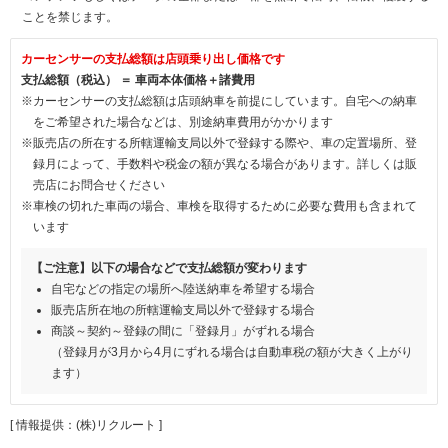
ことを禁じます。
カーセンサーの支払総額は店頭乗り出し価格です
支払総額（税込） ＝ 車両本体価格＋諸費用
※カーセンサーの支払総額は店頭納車を前提にしています。自宅への納車
をご希望された場合などは、別途納車費用がかかります
※販売店の所在する所轄運輸支局以外で登録する際や、車の定置場所、登
録月によって、手数料や税金の額が異なる場合があります。詳しくは販
売店にお問合せください
※車検の切れた車両の場合、車検を取得するために必要な費用も含まれて
います
【ご注意】以下の場合などで支払総額が変わります
自宅などの指定の場所へ陸送納車を希望する場合
販売店所在地の所轄運輸支局以外で登録する場合
商談～契約～登録の間に「登録月」がずれる場合
（登録月が3月から4月にずれる場合は自動車税の額が大きく上がり
ます）
[ 情報提供：(株)リクルート ]