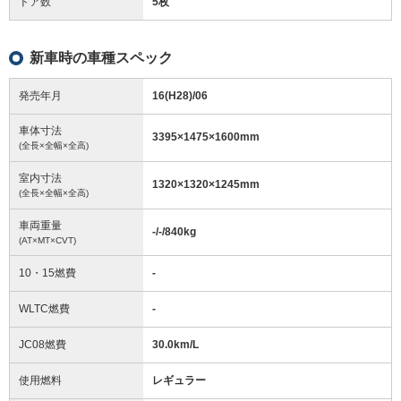
ドア数
5枚
新車時の車種スペック
発売年月
16(H28)/06
車体寸法
3395
×
1475
×
1600
mm
(全長×全幅×全高)
室内寸法
1320
×
1320
×
1245
mm
(全長×全幅×全高)
車両重量
-/-/840
kg
(AT×MT×CVT)
10・15燃費
-
WLTC燃費
-
JC08燃費
30.0km/L
使用燃料
レギュラー