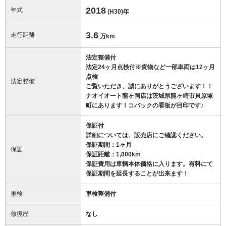
2018
年式
(H30)
年
3.6
走行距離
万km
法定整備付
法定24ヶ月点検付※貨物など一部車両は12ヶ月
点検
法定整備
ご覧いただき、誠にありがとうございます！！
ナオイオート龍ヶ岡店は茨城県龍ヶ崎市貝原塚
町にあります！コバックの看板が目印です♪
保証付
詳細については、販売店にご確認ください。
保証期間：1ヶ月
保証
保証距離：1,000km
保証費用は車輌本体価格に入ります。有料にて
保証期間を延長することが出来ます！
車検
車検整備付
修復歴
なし