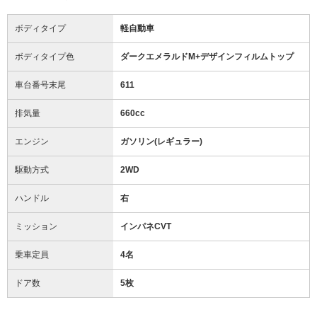
ボディタイプ
軽自動車
ボディタイプ色
ダークエメラルドM+デザインフィルムトップ
車台番号末尾
611
排気量
660cc
エンジン
ガソリン(レギュラー)
駆動方式
2WD
ハンドル
右
ミッション
インパネCVT
乗車定員
4名
ドア数
5枚