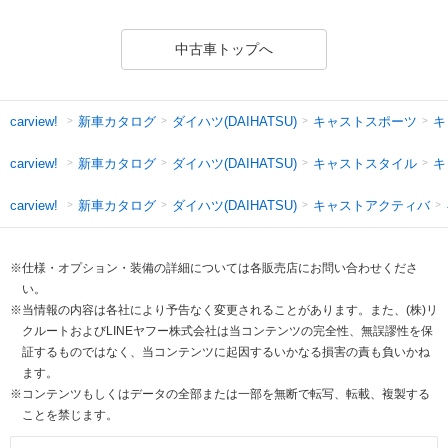
中古車トップへ
新車カタログ
ダイハツ(DAIHATSU)
キャストスポーツ
キ
carview!
新車カタログ
ダイハツ(DAIHATSU)
キャストスタイル
キ
carview!
新車カタログ
ダイハツ(DAIHATSU)
キャストアクティバ
carview!
※仕様・オプション・装備の詳細については各販売店にお問い合わせくださ
い。
※当情報の内容は各社により予告なく変更されることがあります。また、(株)リ
クルートおよびLINEヤフー株式会社は当コンテンツの完全性、無誤謬性を保
証するものではなく、当コンテンツに起因するいかなる損害の責も負いかね
ます。
※コンテンツもしくはデータの全部または一部を無断で転写、転載、複製する
ことを禁じます。