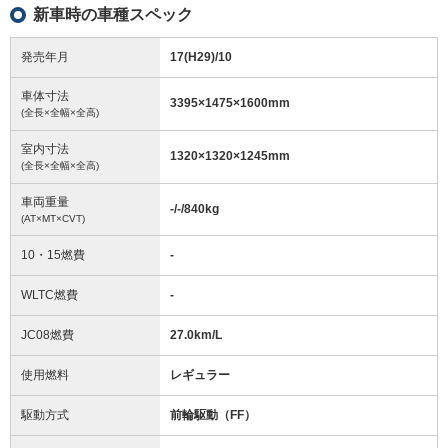
新車時の車種スペック
発売年月
17(H29)/10
車体寸法
3395
×
1475
×
1600
mm
(全長×全幅×全高)
室内寸法
1320
×
1320
×
1245
mm
(全長×全幅×全高)
車両重量
-/-/840
kg
(AT×MT×CVT)
10・15燃費
-
WLTC燃費
-
JC08燃費
27.0km/L
使用燃料
レギュラー
駆動方式
前輪駆動（FF）