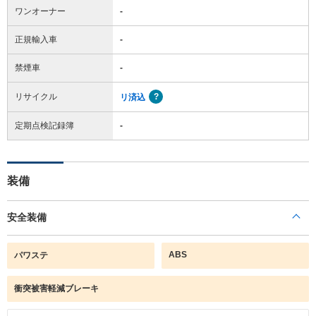
ワンオーナー
-
正規輸入車
-
禁煙車
-
リサイクル
リ済込
定期点検記録簿
-
装備
安全装備
ABS
パワステ
衝突被害軽減ブレーキ