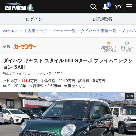
carview!
検索
通知
i
ログイン
ID新規取得
中古車トップ
メーカー一覧
ダイハツの車種一覧
ダイハ
carview!
提供：
お気に入り
最近見た
一覧を見る
中古車
ダイハツ キャスト スタイル 660 Gターボ プライムコレクシ
ョン SAIII
純正オプションナビ バックカメラ ETC/
支払総額：
119.8
万円
本体価格：
114.0
万円
諸経費：
5.8
万円
年式：
2018
年
走行距離：
3.6
万km
修復歴：
なし
1
/
20