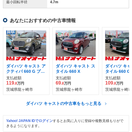
最小回転半径
4.7
m
あなたにおすすめの中古車情報
ダイハツ キャスト ア
ダイハツ キャスト ス
ダイハツ キャ
クティバ 660 G プラ
タイル 660 X
タイル 660 G S
イムコレクション SA
支払総額
支払総額
支払総額
III
119
69
109
.8
万円
.8
万円
.8
万円
茨城県龍ヶ崎市
茨城県龍ヶ崎市
茨城県龍ヶ崎市
ダイハツ キャストの中古車をもっと見る
Yahoo! JAPAN IDでログイン
するとお気に入りに登録や複数見積もりがで
きるようになります。