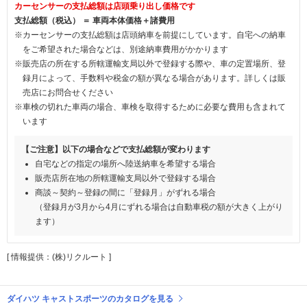
カーセンサーの支払総額は店頭乗り出し価格です
支払総額（税込） ＝ 車両本体価格＋諸費用
※カーセンサーの支払総額は店頭納車を前提にしています。自宅への納車
をご希望された場合などは、別途納車費用がかかります
※販売店の所在する所轄運輸支局以外で登録する際や、車の定置場所、登
録月によって、手数料や税金の額が異なる場合があります。詳しくは販
売店にお問合せください
※車検の切れた車両の場合、車検を取得するために必要な費用も含まれて
います
【ご注意】以下の場合などで支払総額が変わります
自宅などの指定の場所へ陸送納車を希望する場合
販売店所在地の所轄運輸支局以外で登録する場合
商談～契約～登録の間に「登録月」がずれる場合
（登録月が3月から4月にずれる場合は自動車税の額が大きく上がり
ます）
[ 情報提供：(株)リクルート ]
ダイハツ キャストスポーツのカタログを見る