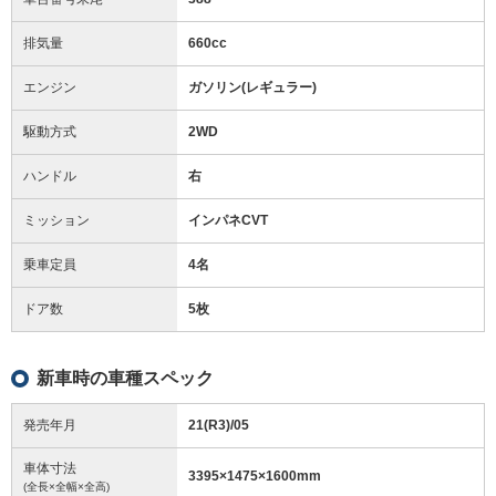
排気量
660cc
エンジン
ガソリン(レギュラー)
駆動方式
2WD
ハンドル
右
ミッション
インパネCVT
乗車定員
4名
ドア数
5枚
新車時の車種スペック
発売年月
21(R3)/05
車体寸法
3395
×
1475
×
1600
mm
(全長×全幅×全高)