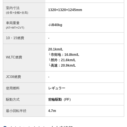
室内寸法
1320
×
1320
×
1245
mm
(全長×全幅×全高)
車両重量
-/-/840
kg
(AT×MT×CVT)
10・15燃費
-
20.1km/L
└市街地：16.8km/L
WLTC燃費
└郊外：21.6km/L
└高速：20.9km/L
JC08燃費
-
使用燃料
レギュラー
駆動方式
前輪駆動（FF）
最小回転半径
4.7
m