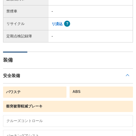
禁煙車
-
リサイクル
リ済込
定期点検記録簿
-
装備
安全装備
ABS
パワステ
衝突被害軽減ブレーキ
クルーズコントロール
パーキングアシスト