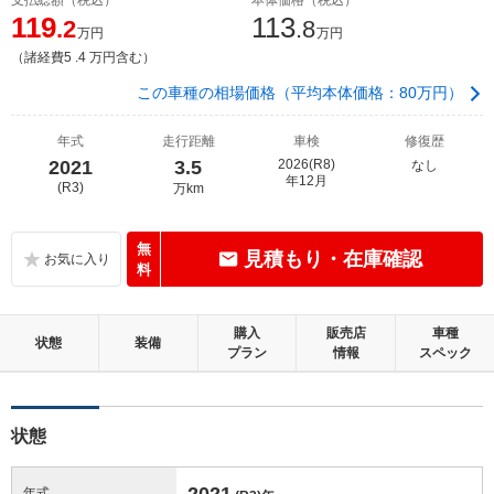
119
113
.2
.8
万円
万円
（諸経費5 .4 万円含む）
この車種の相場価格（平均本体価格：80万円）
年式
走行距離
車検
修復歴
2021
3.5
2026(R8)
なし
年12月
(R3)
万km
無
見積もり・在庫確認
料
購入
販売店
車種
状態
装備
プラン
情報
スペック
状態
2021
年式