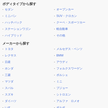
ボディタイプから探す
セダン
オープンカー
ミニバン
SUV・クロカン
ハッチバック
クーペ・スポーツカー
ステーションワゴン
軽自動車
ハイブリッド
その他
メーカーから探す
トヨタ
メルセデス・ベンツ
レクサス
BMW
日産
アウディ
ホンダ
フォルクスワーゲン
三菱
ポルシェ
マツダ
ミニ
スバル
プジョー
スズキ
シトロエン
ダイハツ
アルファ ロメオ
いすゞ
ボルボ