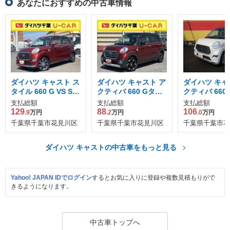
あなたにおすすめの中古車情報
ダイハツ キャスト ス
ダイハツ キャスト ア
ダイハツ キャ
タイル 660 G VS SAI
クティバ 660 Gター
クティバ 660 X 
II
ボ プライムコレクシ
支払総額
支払総額
支払総額
ョン SAIII
129
88
106
.9
万円
.2
万円
.0
万円
千葉県千葉市花見川区
千葉県千葉市花見川区
千葉県千葉市花
ダイハツ キャストの中古車をもっと見る
Yahoo! JAPAN IDでログイン
するとお気に入りに登録や複数見積もりがで
きるようになります。
中古車トップへ