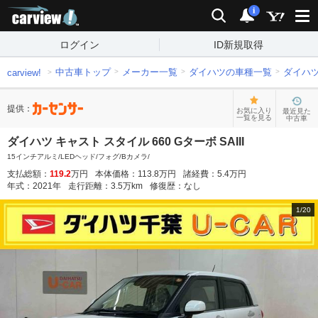
carview!
検索
通知
i
ログイン
ID新規取得
中古車トップ
メーカー一覧
ダイハツの車種一覧
ダイハ
carview!
提供：
お気に入り
最近見た
一覧を見る
中古車
ダイハツ キャスト スタイル 660 Gターボ SAIII
15インチアルミ/LEDヘッド/フォグ/Bカメラ/
支払総額：
119.2
万円
本体価格：
113.8
万円
諸経費：
5.4
万円
年式：
2021
年
走行距離：
3.5
万km
修復歴：
なし
1
/
20