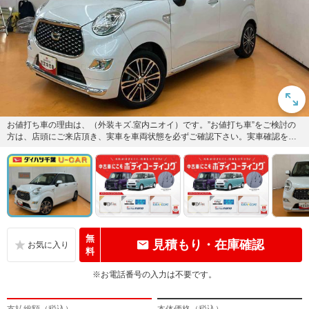
お値打ち車の理由は、（外装キズ.室内ニオイ）です。”お値打ち車”をご検討の
方は、店頭にご来店頂き、実車を車両状態を必ずご確認下さい。実車確認を頂
けるお客様のみに販売を限ら...
無
見積もり・在庫確認
料
※お電話番号の入力は不要です。
支払総額（税込）
本体価格（税込）