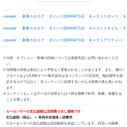
新車カタログ
ダイハツ(DAIHATSU)
キャストスポーツ
キ
carview!
新車カタログ
ダイハツ(DAIHATSU)
キャストスタイル
キ
carview!
新車カタログ
ダイハツ(DAIHATSU)
キャストアクティバ
carview!
※仕様・オプション・装備の詳細については各販売店にお問い合わせくださ
い。
※当情報の内容は各社により予告なく変更されることがあります。また、(株)リ
クルートおよびLINEヤフー株式会社は当コンテンツの完全性、無誤謬性を保
証するものではなく、当コンテンツに起因するいかなる損害の責も負いかね
ます。
※コンテンツもしくはデータの全部または一部を無断で転写、転載、複製する
ことを禁じます。
カーセンサーの支払総額は店頭乗り出し価格です
支払総額（税込） ＝ 車両本体価格＋諸費用
※カーセンサーの支払総額は店頭納車を前提にしています。自宅への納車