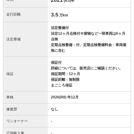
(R3)
年
3.5
走行距離
万km
法定整備付
法定12ヶ月点検付※貨物など一部車両は6ヶ月
法定整備
点検
定期点検整備：付、定期点検整備料金：車両価
格に含む
保証付
詳細については、販売店にご確認ください。
保証
保証期間：12ヶ月
保証距離：無制限
まごころ保証
車検
2026(R8) 年12月
修復歴
なし
ワンオーナー
-
正規輸入車
-