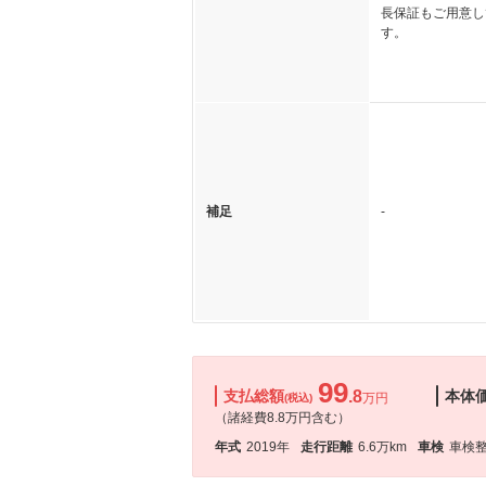
長保証もご用意し
す。
補足
-
99
支払総額
.8
本体
万円
(税込)
（諸経費8.8万円含む）
年式
2019年
走行距離
6.6万km
車検
車検