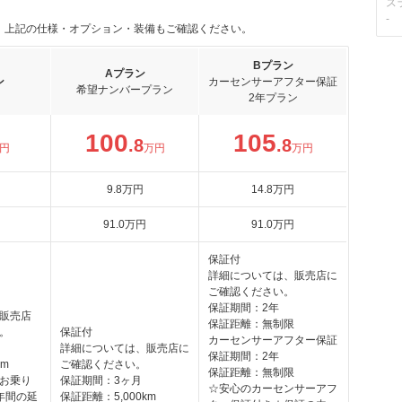
ス
-
。上記の仕様・オプション・装備もご確認ください。
Bプラン
Aプラン
ン
カーセンサーアフター保証
希望ナンバープラン
2年プラン
100
105
.8
.8
円
万円
万円
9
.8
万円
14
.8
万円
91
.0
万円
91
.0
万円
保証付
詳細については、販売店に
ご確認ください。
保証期間：2年
販売店
保証距離：無制限
。
保証付
カーセンサーアフター保証
詳細については、販売店に
保証期間：2年
km
ご確認ください。
保証距離：無制限
お乗り
保証期間：3ヶ月
☆安心のカーセンサーアフ
年間の延
保証距離：5,000km