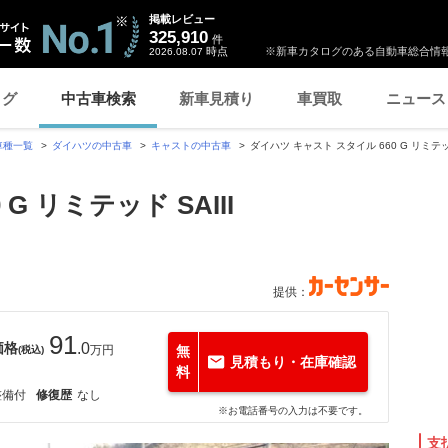
掲載レビュー
325,910
件
時点
※新車カタログのある自動車総合情報
2026.08.07
ログ
中古車検索
新車見積り
車買取
ニュース
車種一覧
ダイハツの中古車
キャストの中古車
ダイハツ キャスト スタイル 660 G リミテッド 
G リミテッド SAIII
提供：
91
価格
.0
万円
無
(税込)
見積もり・在庫確認
料
整備付
修復歴
なし
※お電話番号の入力は不要です。
支