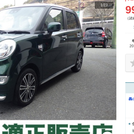
1
/
23
9
（諸
2
轟