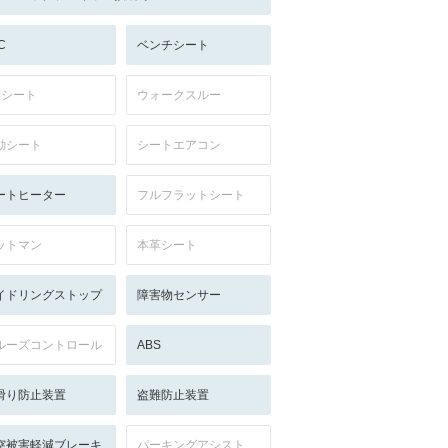
C
ベンチシート
列シート
ウォークスルー
動シート
シートエアコン
ートヒーター
フルフラットシート
ットマン
本革シート
イドリングストップ
障害物センサー
ルーズコントロール
ABS
滑り防止装置
盗難防止装置
突被害軽減ブレーキ
パーキングアシスト