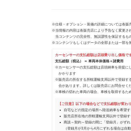
※仕様・オプション・装備の詳細については各販
※当情報の内容は各販売店により予告なく変更され
当コンテンツの完全性、無誤謬性を保証するも
※コンテンツもしくはデータの全部または一部を
カーセンサーの支払総額は店頭乗り出し価格で
支払総額（税込） ＝ 車両本体価格＋諸費用
※カーセンサーの支払総額は店頭納車を前提に
かかります
※販売店の所在する所轄運輸支局以外で登録す
合があります。詳しくは販売店にお問合せく
※車検の切れた車両の場合、車検を取得するた
【ご注意】以下の場合などで支払総額が変わ
自宅などの指定の場所へ陸送納車を希望す
販売店所在地の所轄運輸支局以外で登録す
商談～契約～登録の間に「登録月」がずれ
（登録月が3月から4月にずれる場合は自