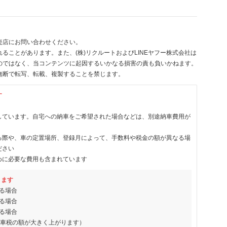
売店にお問い合わせください。
ることがあります。また、(株)リクルートおよびLINEヤフー株式会社は
のではなく、当コンテンツに起因するいかなる損害の責も負いかねます。
無断で転写、転載、複製することを禁じます。
す
しています。自宅への納車をご希望された場合などは、別途納車費用が
る際や、車の定置場所、登録月によって、手数料や税金の額が異なる場
ださい
めに必要な費用も含まれています
ります
る場合
る場合
る場合
動車税の額が大きく上がります）