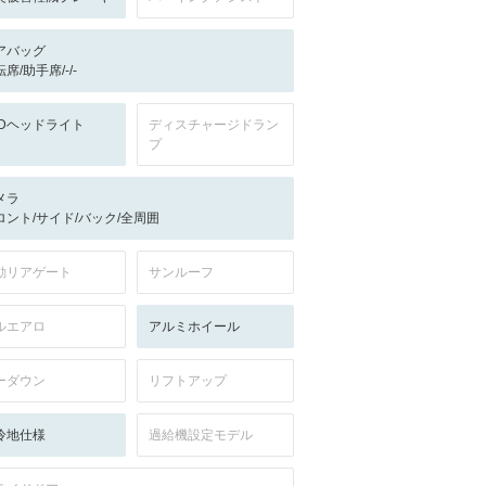
アバッグ
席/助手席/-/-
EDヘッドライト
ディスチャージドラン
プ
メラ
ロント/サイド/バック/全周囲
動リアゲート
サンルーフ
ルエアロ
アルミホイール
ーダウン
リフトアップ
冷地仕様
過給機設定モデル