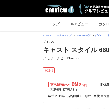
トップ
360°ビュー
カタ
carview!
中古車トップ
メーカー一覧
ダイハツの
ダイハツ
キャスト スタイル 660 
メモリーナビ Bluetooth
保証付
99
支払総額
.8
本体
万円
(税込)
（諸経費8.8万円含む）
年式
2019年
走行距離
6.6万km
車検
車検