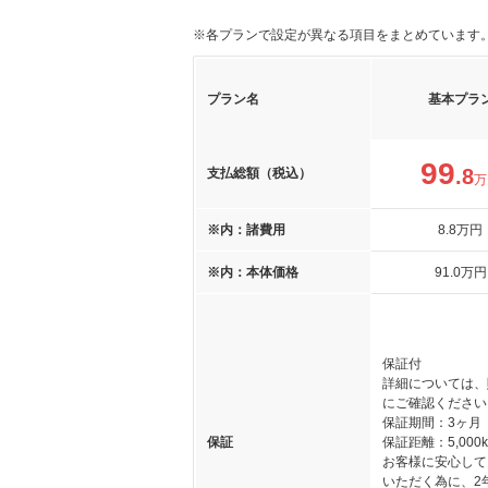
※各プランで設定が異なる項目をまとめています
プラン名
基本プラ
99
.8
支払総額（税込）
万
※内：諸費用
8
.8
万円
※内：本体価格
91
.0
万円
保証付
詳細については、
にご確認ください
保証期間：3ヶ月
保証
保証距離：5,000
お客様に安心して
いただく為に、2