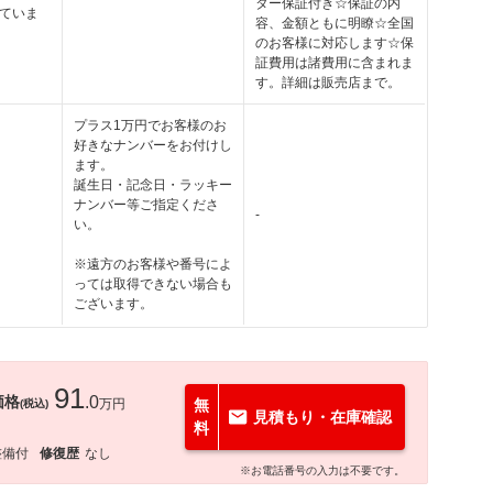
ター保証付き☆保証の内
ていま
容、金額ともに明瞭☆全国
のお客様に対応します☆保
証費用は諸費用に含まれま
す。詳細は販売店まで。
プラス1万円でお客様のお
好きなナンバーをお付けし
ます。
誕生日・記念日・ラッキー
ナンバー等ご指定くださ
-
い。
※遠方のお客様や番号によ
っては取得できない場合も
ございます。
91
価格
.0
万円
無
(税込)
見積もり・在庫確認
料
整備付
修復歴
なし
※お電話番号の入力は不要です。