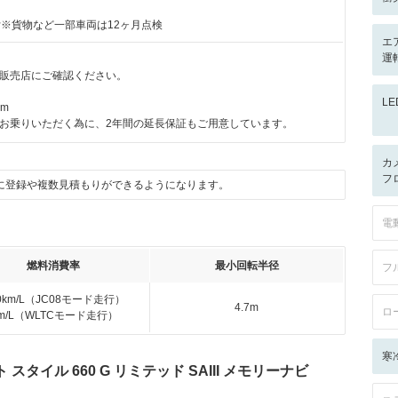
付※貨物など一部車両は12ヶ月点検
エ
運転
販売店にご確認ください。
L
km
お乗りいただく為に、2年間の延長保証もご用意しています。
カ
フ
に登録や複数見積もりができるようになります。
電
燃料消費率
最小回転半径
フ
.0km/L（JC08モード走行）
4.7m
ロ
km/L（WLTCモード走行）
寒
タイル 660 G リミテッド SAIII メモリーナビ