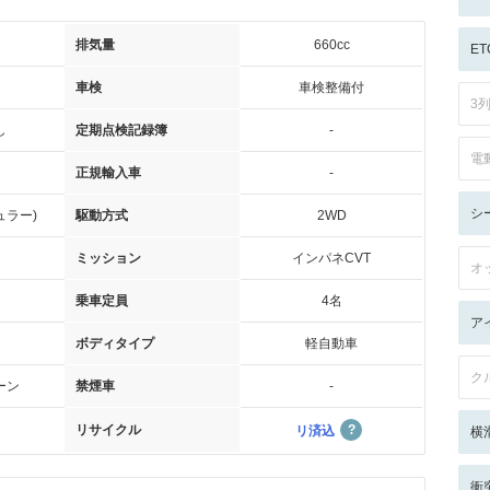
排気量
660cc
ET
車検
車検整備付
3
し
定期点検記録簿
-
電
正規輸入車
-
シ
ュラー)
駆動方式
2WD
ミッション
インパネCVT
オ
乗車定員
4名
ア
ボディタイプ
軽自動車
ク
ーン
禁煙車
-
リサイクル
リ済込
横
衝