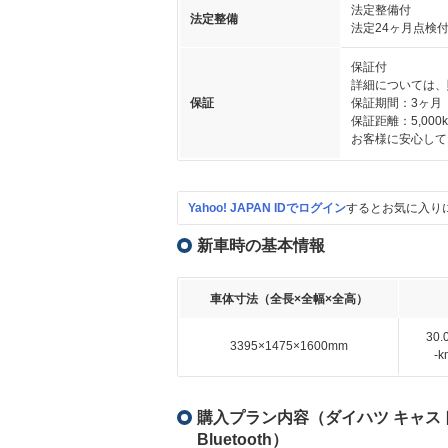
法定整備付
法定整備
法定24ヶ月点検
保証付
詳細については、
保証
保証期間：3ヶ月
保証距離：5,000
お客様に安心して
Yahoo! JAPAN IDでログイン
するとお気に入り
新車時の基本情報
車体寸法（全長×全幅×全高）
30
3395×1475×1600mm
-
購入プラン内容（ダイハツ キャスト ス
Bluetooth）