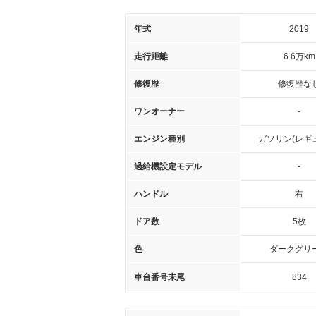
年式
2019
走行距離
6.6万km
修復歴
修復歴な
ワンオーナー
-
エンジン種別
ガソリン(レギ
過給機設定モデル
-
ハンドル
右
ドア数
5枚
色
ダークグリ
車台番号末尾
834