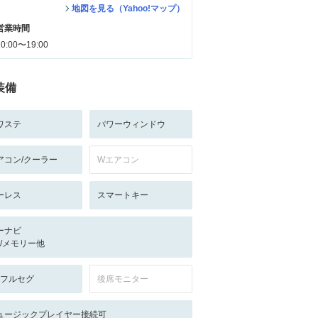
地図を見る（Yahoo!マップ）
営業時間
10:00〜19:00
装備
ワステ
パワーウィンドウ
アコン/クーラー
Wエアコン
ーレス
スマートキー
ーナビ
-/-/メモリー他
V:フルセグ
後席モニター
ュージックプレイヤー接続可