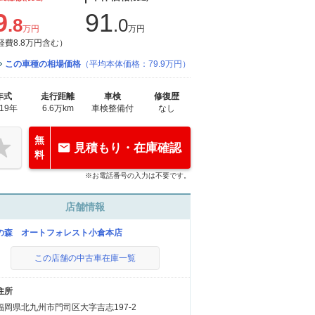
9
91
.8
.0
万円
万円
経費8.8万円含む）
この車種の相場価格
（平均本体価格：79.9万円）
年式
走行距離
車検
修復歴
019年
6.6万km
車検整備付
なし
無
見積もり・在庫確認
料
※お電話番号の入力は不要です。
店舗情報
の森 オートフォレスト小倉本店
この店舗の中古車在庫一覧
住所
福岡県北九州市門司区大字吉志197-2