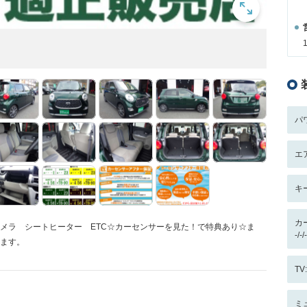
パ
エ
キ
カ
方位カメラ シートヒーター ETC☆カーセンサーを見た！で特典あり☆ま
-/
います。
T
ミ