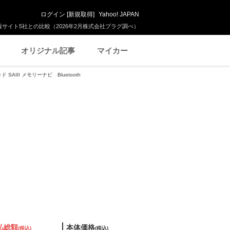
ログイン
[
新規取得
]
Yahoo! JAPAN
サイト5社との比較（2026年2月株式会社プラグ調べ）
オリジナル記事
マイカー
SAIII メモリーナビ Bluetooth
払総額
本体価格
(税込)
(税込)