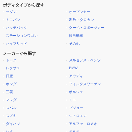
ボディタイプから探す
セダン
オープンカー
ミニバン
SUV・クロカン
ハッチバック
クーペ・スポーツカー
ステーションワゴン
軽自動車
ハイブリッド
その他
メーカーから探す
トヨタ
メルセデス・ベンツ
レクサス
BMW
日産
アウディ
ホンダ
フォルクスワーゲン
三菱
ポルシェ
マツダ
ミニ
スバル
プジョー
スズキ
シトロエン
ダイハツ
アルファ ロメオ
いすゞ
ボルボ