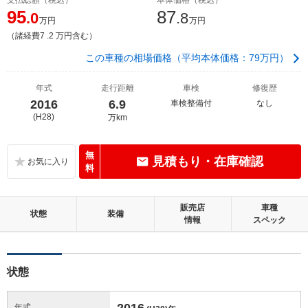
95
87
.0
.8
万円
万円
（諸経費7 .2 万円含む）
この車種の相場価格（平均本体価格：79万円）
年式
走行距離
車検
修復歴
2016
6.9
車検整備付
なし
(H28)
万km
無
見積もり・在庫確認
料
販売店
車種
状態
装備
情報
スペック
状態
2016
年式