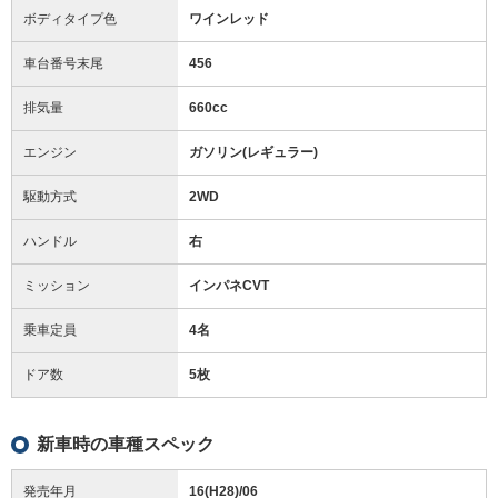
ボディタイプ色
ワインレッド
車台番号末尾
456
排気量
660cc
エンジン
ガソリン(レギュラー)
駆動方式
2WD
ハンドル
右
ミッション
インパネCVT
乗車定員
4名
ドア数
5枚
新車時の車種スペック
発売年月
16(H28)/06