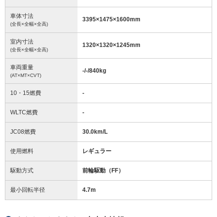
車体寸法
3395
×
1475
×
1600
mm
(全長×全幅×全高)
室内寸法
1320
×
1320
×
1245
mm
(全長×全幅×全高)
車両重量
-/-/840
kg
(AT×MT×CVT)
10・15燃費
-
WLTC燃費
-
JC08燃費
30.0km/L
使用燃料
レギュラー
駆動方式
前輪駆動（FF）
最小回転半径
4.7
m