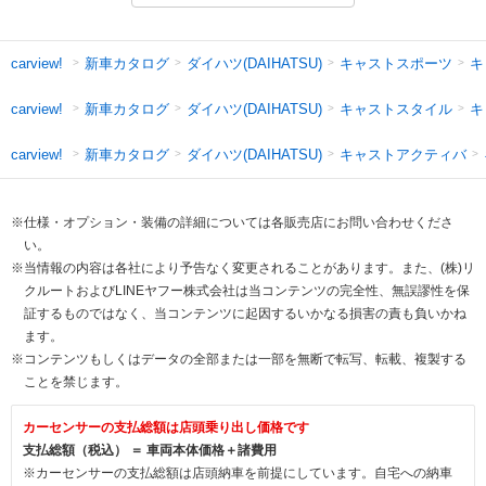
新車カタログ
ダイハツ(DAIHATSU)
キャストスポーツ
キ
carview!
新車カタログ
ダイハツ(DAIHATSU)
キャストスタイル
キ
carview!
新車カタログ
ダイハツ(DAIHATSU)
キャストアクティバ
carview!
※仕様・オプション・装備の詳細については各販売店にお問い合わせくださ
い。
※当情報の内容は各社により予告なく変更されることがあります。また、(株)リ
クルートおよびLINEヤフー株式会社は当コンテンツの完全性、無誤謬性を保
証するものではなく、当コンテンツに起因するいかなる損害の責も負いかね
ます。
※コンテンツもしくはデータの全部または一部を無断で転写、転載、複製する
ことを禁じます。
カーセンサーの支払総額は店頭乗り出し価格です
支払総額（税込） ＝ 車両本体価格＋諸費用
※カーセンサーの支払総額は店頭納車を前提にしています。自宅への納車