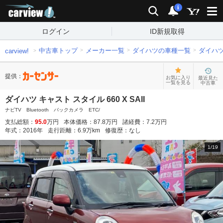
carview!
検索
通知
i
ログイン
ID新規取得
中古車トップ
メーカー一覧
ダイハツの車種一覧
ダイハ
carview!
提供：
お気に入り
最近見た
一覧を見る
中古車
ダイハツ キャスト スタイル 660 X SAII
ナビTV Bluetooth バックカメラ ETC/
支払総額：
95.0
万円
本体価格：
87.8
万円
諸経費：
7.2
万円
年式：
2016
年
走行距離：
6.9
万km
修復歴：
なし
1
/
19