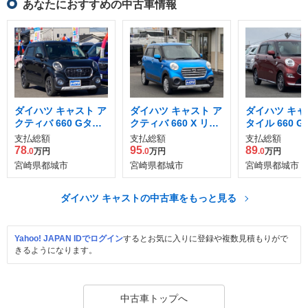
あなたにおすすめの中古車情報
ダイハツ キャスト ア
ダイハツ キャスト ア
ダイハツ キャ
クティバ 660 Gター
クティバ 660 X リミ
タイル 660 G
ボ SAII
テッド SAIII
ッド SAIII
支払総額
支払総額
支払総額
78
95
89
.0
万円
.0
万円
.0
万円
宮崎県都城市
宮崎県都城市
宮崎県都城市
ダイハツ キャストの中古車をもっと見る
Yahoo! JAPAN IDでログイン
するとお気に入りに登録や複数見積もりがで
きるようになります。
中古車トップへ