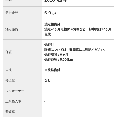
(H28)
年
6.9
走行距離
万km
法定整備付
法定整備
法定24ヶ月点検付※貨物など一部車両は12ヶ月
点検
保証付
詳細については、販売店にご確認ください。
保証
保証期間：6ヶ月
保証距離：5,000km
車検
車検整備付
修復歴
なし
ワンオーナー
-
正規輸入車
-
禁煙車
-