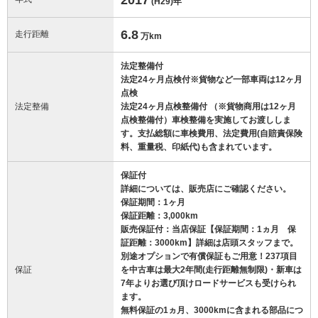
(H29)
年
6.8
走行距離
万km
法定整備付
法定24ヶ月点検付※貨物など一部車両は12ヶ月
点検
法定整備
法定24ヶ月点検整備付 （※貨物商用は12ヶ月
点検整備付）車検整備を実施してお渡ししま
す。支払総額に車検費用、法定費用(自賠責保険
料、重量税、印紙代)も含まれています。
保証付
詳細については、販売店にご確認ください。
保証期間：1ヶ月
保証距離：3,000km
販売保証付：当店保証【保証期間：1ヵ月 保
証距離：3000km】詳細は店頭スタッフまで。
別途オプションで有償保証もご用意！237項目
保証
を中古車は最大2年間(走行距離無制限)・新車は
7年よりお選び頂けロードサービスも受けられ
ます。
無料保証の1ヵ月、3000kmに含まれる部品につ