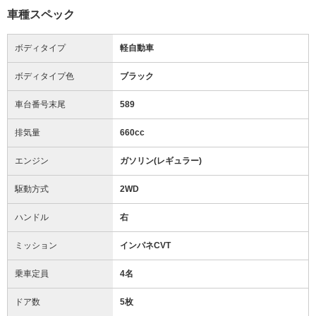
車種スペック
ボディタイプ
軽自動車
ボディタイプ色
ブラック
車台番号末尾
589
排気量
660cc
エンジン
ガソリン(レギュラー)
駆動方式
2WD
ハンドル
右
ミッション
インパネCVT
乗車定員
4名
ドア数
5枚