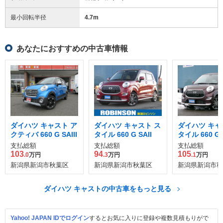
最小回転半径
4.7
m
あなたにおすすめの中古車情報
ダイハツ キャスト ア
ダイハツ キャスト ス
ダイハツ キャ
クティバ 660 G SAIII
タイル 660 G SAII
タイル 660 G 
支払総額
支払総額
支払総額
103
94
105
.0
万円
.3
万円
.1
万円
新潟県新潟市秋葉区
新潟県新潟市秋葉区
新潟県新潟市秋
ダイハツ キャストの中古車をもっと見る
Yahoo! JAPAN IDでログイン
するとお気に入りに登録や複数見積もりがで