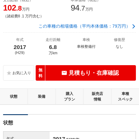
102
94
.8
.7
万円
万円
（諸経費8 .1 万円含む）
この車種の相場価格（平均本体価格：79万円）
年式
走行距離
車検
修復歴
2017
6.8
車検整備付
なし
(H29)
万km
無
見積もり・在庫確認
料
購入
販売店
車種
状態
装備
プラン
情報
スペック
状態
2017
年式