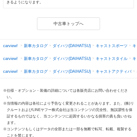
きるようになります。
中古車トップへ
新車カタログ
ダイハツ(DAIHATSU)
キャストスポーツ
キ
carview!
新車カタログ
ダイハツ(DAIHATSU)
キャストスタイル
キ
carview!
新車カタログ
ダイハツ(DAIHATSU)
キャストアクティバ
carview!
※仕様・オプション・装備の詳細については各販売店にお問い合わせくださ
い。
※当情報の内容は各社により予告なく変更されることがあります。また、(株)リ
クルートおよびLINEヤフー株式会社は当コンテンツの完全性、無誤謬性を保
証するものではなく、当コンテンツに起因するいかなる損害の責も負いかね
ます。
※コンテンツもしくはデータの全部または一部を無断で転写、転載、複製する
ことを禁じます。