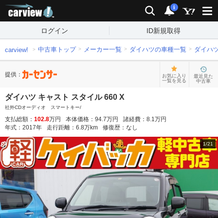
carview!
検索
通知
i
ログイン
ID新規取得
中古車トップ
メーカー一覧
ダイハツの車種一覧
ダイハ
carview!
提供：
お気に入り
最近見た
一覧を見る
中古車
ダイハツ キャスト スタイル 660 X
社外CDオーディオ スマートキー/
支払総額：
102.8
万円
本体価格：
94.7
万円
諸経費：
8.1
万円
年式：
2017
年
走行距離：
6.8
万km
修復歴：
なし
1
/
21