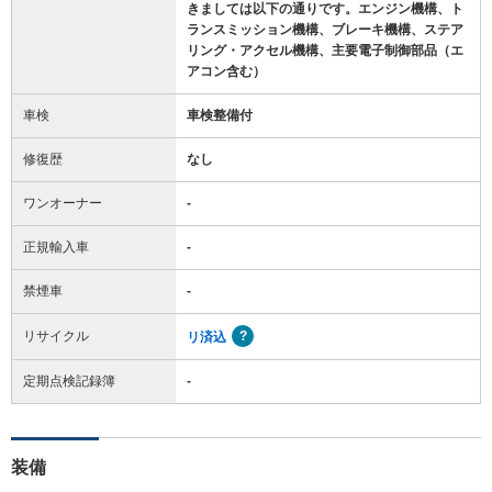
きましては以下の通りです。エンジン機構、ト
ランスミッション機構、ブレーキ機構、ステア
リング・アクセル機構、主要電子制御部品（エ
アコン含む）
車検
車検整備付
修復歴
なし
ワンオーナー
-
正規輸入車
-
禁煙車
-
リサイクル
リ済込
定期点検記録簿
-
装備