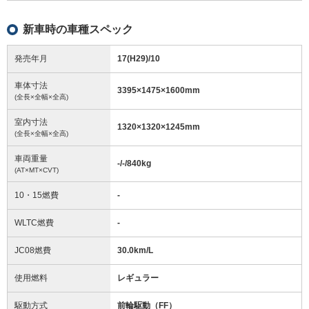
新車時の車種スペック
発売年月
17(H29)/10
車体寸法
3395
×
1475
×
1600
mm
(全長×全幅×全高)
室内寸法
1320
×
1320
×
1245
mm
(全長×全幅×全高)
車両重量
-/-/840
kg
(AT×MT×CVT)
10・15燃費
-
WLTC燃費
-
JC08燃費
30.0km/L
使用燃料
レギュラー
駆動方式
前輪駆動（FF）