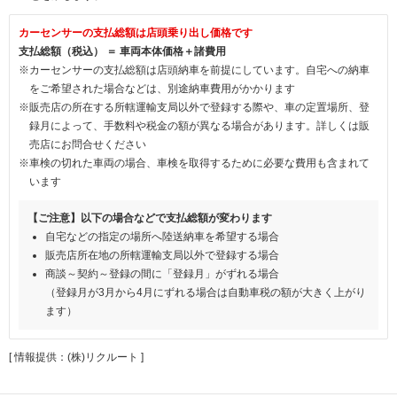
カーセンサーの支払総額は店頭乗り出し価格です
支払総額（税込） ＝ 車両本体価格＋諸費用
※カーセンサーの支払総額は店頭納車を前提にしています。自宅への納車
をご希望された場合などは、別途納車費用がかかります
※販売店の所在する所轄運輸支局以外で登録する際や、車の定置場所、登
録月によって、手数料や税金の額が異なる場合があります。詳しくは販
売店にお問合せください
※車検の切れた車両の場合、車検を取得するために必要な費用も含まれて
います
【ご注意】以下の場合などで支払総額が変わります
自宅などの指定の場所へ陸送納車を希望する場合
販売店所在地の所轄運輸支局以外で登録する場合
商談～契約～登録の間に「登録月」がずれる場合
（登録月が3月から4月にずれる場合は自動車税の額が大きく上がり
ます）
[ 情報提供：(株)リクルート ]