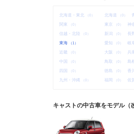
北海道・東北
北海道
（0）
（0）
関東
東京
神
（0）
（0）
信越・北陸
新潟
長
（0）
（0）
東海
愛知
岐
（1）
（0）
近畿
大阪
兵
（0）
（0）
中国
鳥取
島
（0）
（0）
四国
徳島
香
（0）
（0）
九州・沖縄
福岡
佐
（0）
（0）
キャストの中古車をモデル（