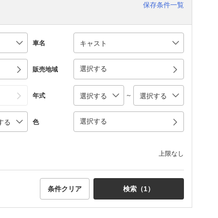
保存条件一覧
車名
選択する
販売地域
～
年式
選択する
色
上限なし
条件クリア
検索（
1
）