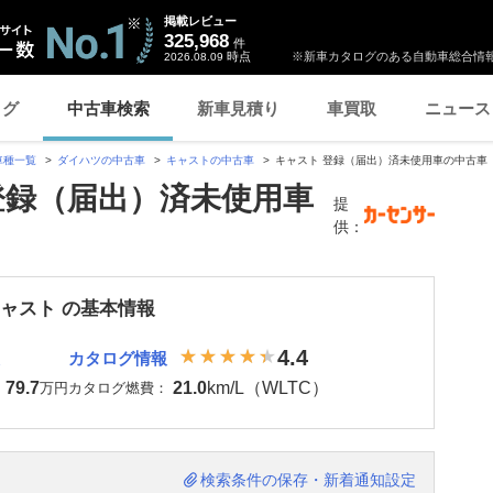
掲載レビュー
325,968
件
時点
※新車カタログのある自動車総合情報
2026.08.09
ログ
中古車検索
新車見積り
車買取
ニュース
車種一覧
ダイハツの中古車
キャストの中古車
キャスト 登録（届出）済未使用車の中古車
登録（届出）済未使用車
提
供：
キャスト の基本情報
4.4
カタログ情報
79.7
21.0
km/L（WLTC）
：
万円
カタログ燃費：
検索条件の保存・新着通知設定