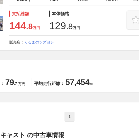
支払総額
本体価格
144
129
.8
.8
万円
万円
販売店：
くるまのシズヨシ
79
57,454
：
平均走行距離：
.7
万円
km
1
 キャスト の中古車情報