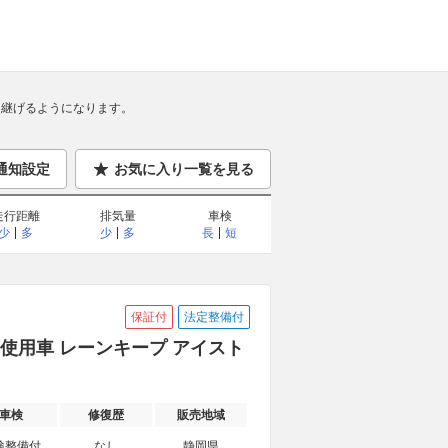
継げるようになります。
通知設定
お気に入り一覧を見る
走行距離
排気量
車検
少
多
少
多
長
短
保証付
法定整備付
出済未使用車 レーンキープ アイスト
車検
修復歴
販売地域
検整備付
なし
静岡県