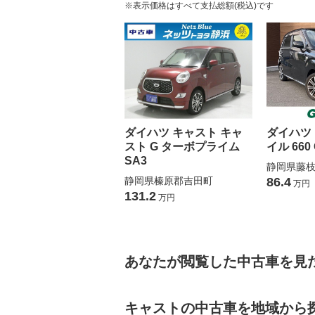
※表示価格はすべて支払総額(税込)です
ダイハツ キャスト キャ
ダイハツ
スト G ターボプライム
イル 660 
SA3
静岡県藤
静岡県榛原郡吉田町
86.4
万円
131.2
万円
あなたが閲覧した中古車を見
キャストの中古車を地域から