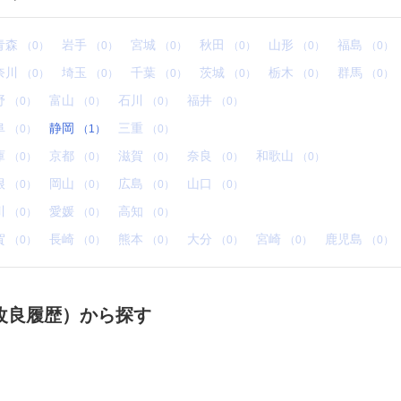
青森
岩手
宮城
秋田
山形
福島
（0）
（0）
（0）
（0）
（0）
（0）
奈川
埼玉
千葉
茨城
栃木
群馬
（0）
（0）
（0）
（0）
（0）
（0）
野
富山
石川
福井
（0）
（0）
（0）
（0）
阜
静岡
三重
（0）
（1）
（0）
庫
京都
滋賀
奈良
和歌山
（0）
（0）
（0）
（0）
（0）
根
岡山
広島
山口
（0）
（0）
（0）
（0）
川
愛媛
高知
（0）
（0）
（0）
賀
長崎
熊本
大分
宮崎
鹿児島
（0）
（0）
（0）
（0）
（0）
（0）
改良履歴）から探す