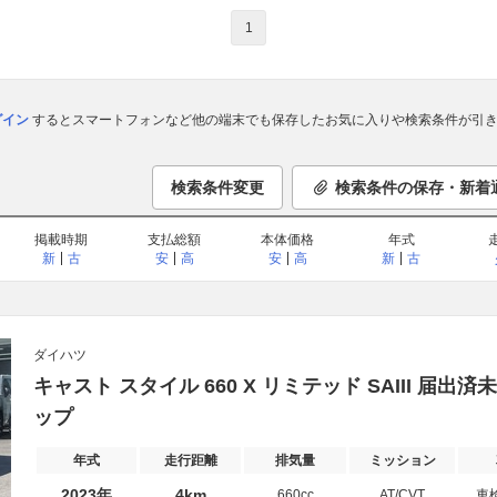
1
ログイン
するとスマートフォンなど他の端末でも保存したお気に入りや検索条件が引き
検索条件変更
検索条件の保存・新着
掲載時期
支払総額
本体価格
年式
新
古
安
高
安
高
新
古
ダイハツ
キャスト スタイル 660 X リミテッド SAIII 届
ップ
年式
走行距離
排気量
ミッション
2023年
4km
660cc
AT/CVT
車