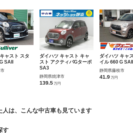
 キャスト スタ
ダイハツ キャスト キャ
ダイハツ キャス
G SAII
スト アクティバGターボ
イル 660 G SAI
SA3
枝市
静岡県藤枝市
静岡県焼津市
41.9
万円
139.5
万円
た人は、こんな中古車も見ています
探す