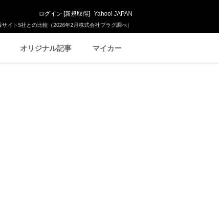
ログイン
[
新規取得
]
Yahoo! JAPAN
サイト5社との比較（2026年2月株式会社プラグ調べ）
オリジナル記事
マイカー