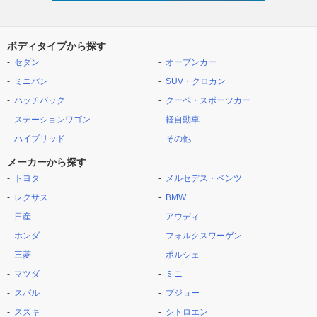
ボディタイプから探す
セダン
オープンカー
ミニバン
SUV・クロカン
ハッチバック
クーペ・スポーツカー
ステーションワゴン
軽自動車
ハイブリッド
その他
メーカーから探す
トヨタ
メルセデス・ベンツ
レクサス
BMW
日産
アウディ
ホンダ
フォルクスワーゲン
三菱
ポルシェ
マツダ
ミニ
スバル
プジョー
スズキ
シトロエン