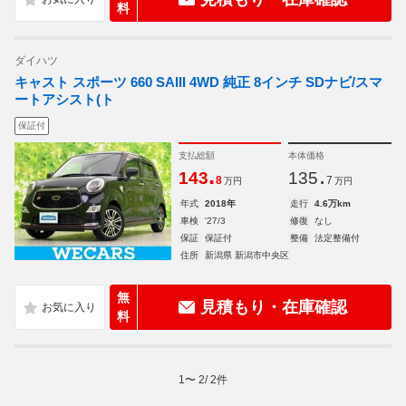
料
ダイハツ
キャスト スポーツ 660 SAIII 4WD 純正 8インチ SDナビ/スマ
ートアシスト(ト
保証付
支払総額
本体価格
.
.
143
135
8
7
万円
万円
年式
2018年
走行
4.6万km
車検
'27/3
修復
なし
保証
保証付
整備
法定整備付
住所
新潟県 新潟市中央区
無
見積もり・在庫確認
料
1
〜
2
/
2
件