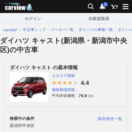
carview!
検索
通知
i
ログイン
ID新規取得
中古車トップ
メーカー一覧
ダイハツの車種一覧
ダイハ
carview!
ダイハツ キャスト(新潟県・新潟市中央
区)の中古車
ダイハツ キャスト の基本情報
カタログ情報
4.4
価格相場情報
79.9
平均本体価格：
万円
検索中の条件
保存条件一覧
新潟市中央区