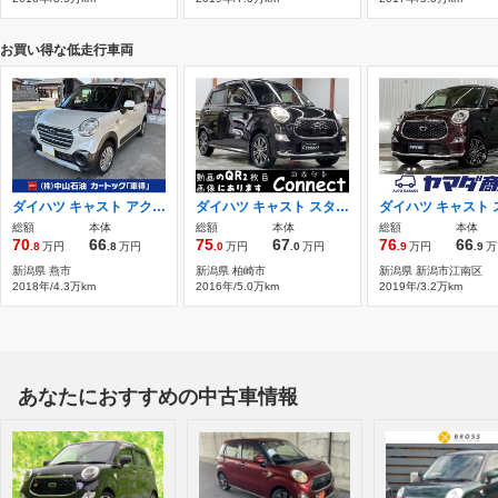
お買い得な低走行車両
ダイハツ キャスト アクティバ 660 X
ダイハツ キャスト スタイル 660 G SAII 4WD BluetoothナビBカメ スマートキー
総額
本体
総額
本体
総額
本体
70
66
75
67
76
66
.8
万円
.8
万円
.0
万円
.0
万円
.9
万円
.9
万
新潟県 燕市
新潟県 柏崎市
新潟県 新潟市江南区
2018年/4.3万km
2016年/5.0万km
2019年/3.2万km
あなたにおすすめの中古車情報