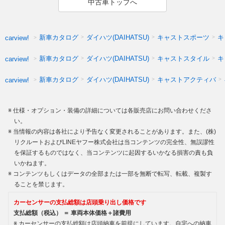
中古車トップへ
新車カタログ
ダイハツ(DAIHATSU)
キャストスポーツ
キ
carview!
新車カタログ
ダイハツ(DAIHATSU)
キャストスタイル
キ
carview!
新車カタログ
ダイハツ(DAIHATSU)
キャストアクティバ
carview!
仕様・オプション・装備の詳細については各販売店にお問い合わせくださ
い。
当情報の内容は各社により予告なく変更されることがあります。また、(株)
リクルートおよびLINEヤフー株式会社は当コンテンツの完全性、無誤謬性
を保証するものではなく、当コンテンツに起因するいかなる損害の責も負
いかねます。
コンテンツもしくはデータの全部または一部を無断で転写、転載、複製す
ることを禁じます。
カーセンサーの支払総額は店頭乗り出し価格です
支払総額（税込） ＝ 車両本体価格＋諸費用
カーセンサーの支払総額は店頭納車を前提にしています。自宅への納車