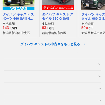
ダイハツ キャスト ス
ダイハツ キャスト ス
ダイハツ キャス
ポーツ 660 SAIII 4W
タイル 660 G SAII
タイル 660 G SAI
D
WD
支払総額
支払総額
支払総額
143
63
59
.8
万円
.0
万円
.8
万円
新潟県新潟市中央区
新潟県新潟市西区
新潟県新潟市西
ダイハツ キャストの中古車をもっと見る