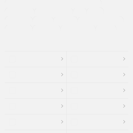
過給機設定モデル（ターボ・スーパーチャージャーなど)
ETC
CDプレーヤー
カーナビゲーション
禁煙車
法定整備付き
保証付き
エアバッグ
ディスチャージドランプ
支払総顔あり
クーポンあり
車両品質評価書付
新着車両