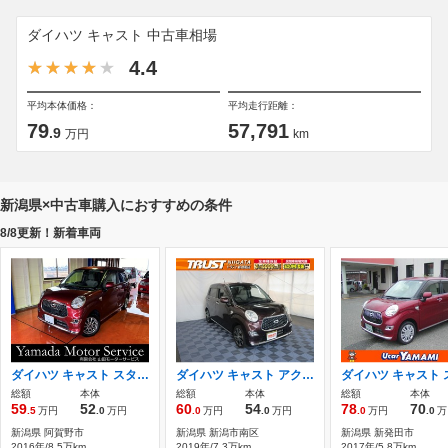
ダイハツ キャスト 中古車相場
4.4
平均本体価格：
平均走行距離：
79
57,791
.9
万円
km
新潟県×中古車購入におすすめの条件
8/8更新！新着車両
ダイハツ キャスト スタイル 660 X SAII ナビ/TV/Bカメラ/スマアシ2/スマートキー
ダイハツ キャスト アクティバ 660 G SAIII プッシュスタート スマートキー2個
総額
本体
総額
本体
総額
本体
59
52
60
54
78
70
.5
万円
.0
万円
.0
万円
.0
万円
.0
万円
.0
万
新潟県 阿賀野市
新潟県 新潟市南区
新潟県 新発田市
2016年/8.5万km
2019年/7.3万km
2017年/5.8万km