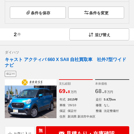
条件を保存
条件を変更
2
件
並び替え
ダイハツ
キャスト アクティバ 660 X SAII 自社買取車 社外7型ワイド
ナビ
保証付
支払総額
本体価格
.
.
69
68
8
8
万円
万円
年式
2015年
走行
5.8万km
車検
'26/10
修復
なし
保証
保証付
整備
法定整備付
住所
新潟県 新潟市中央区
無
見積もり・在庫確認