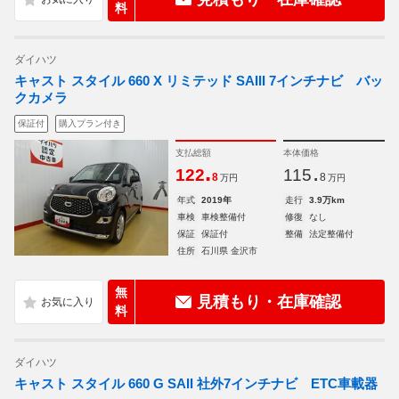
料
ダイハツ
キャスト スタイル 660 X リミテッド SAIII 7インチナビ バッ
クカメラ
保証付
購入プラン付き
支払総額
本体価格
.
.
122
115
8
8
万円
万円
年式
2019年
走行
3.9万km
車検
車検整備付
修復
なし
保証
保証付
整備
法定整備付
住所
石川県 金沢市
無
見積もり・在庫確認
料
ダイハツ
キャスト スタイル 660 G SAII 社外7インチナビ ETC車載器