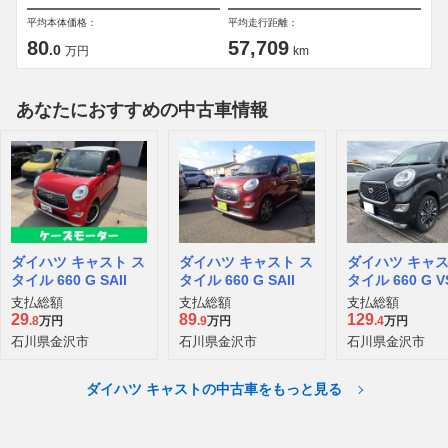
平均本体価格：
平均走行距離：
80
57,709
.0
万円
km
あなたにおすすめの中古車情報
ダイハツ キャスト ス
ダイハツ キャスト ス
ダイハツ キャス
タイル 660 G SAII
タイル 660 G SAII
タイル 660 G VS
II 4WD
支払総額
支払総額
支払総額
29
89
129
.8
万円
.9
万円
.4
万円
石川県金沢市
石川県金沢市
石川県金沢市
ダイハツ キャストの中古車をもっと見る