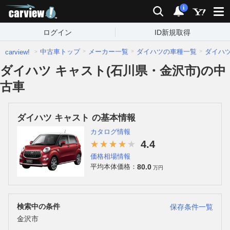
carview!
検索
通知
i
ログイン
ID新規取得
中古車トップ
メーカー一覧
ダイハツの車種一覧
ダイハ
carview!
ダイハツ キャスト(石川県・金沢市)の中
古車
ダイハツ キャスト の基本情報
カタログ情報
4.4
価格相場情報
80.0
平均本体価格：
万円
検索中の条件
保存条件一覧
金沢市