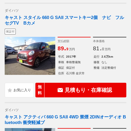
ダイハツ
キャスト スタイル 660 G SAII スマートキー2個 ナビ フル
セグTV Bカメ
保証付
支払総額
本体価格
.
.
89
81
9
0
万円
万円
年式
2017年
走行
2.6万km
車検
車検整備無
修復
なし
保証
保証付
整備
法定整備付
住所
石川県 金沢市
無
見積もり・在庫確認
料
ダイハツ
キャスト アクティバ 660 G SAII 4WD 禁煙 2DINオーディオ B
luetooth 衝突軽減ブ