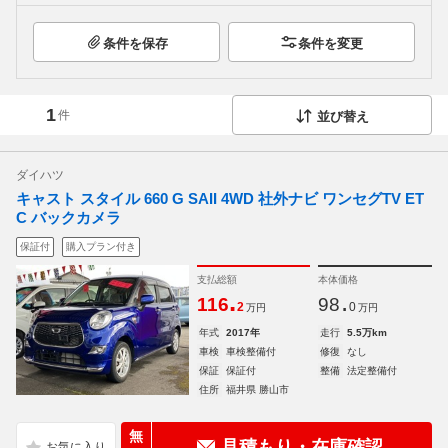
条件を保存
条件を変更
1
件
並び替え
ダイハツ
キャスト スタイル 660 G SAII 4WD 社外ナビ ワンセグTV ET
C バックカメラ
保証付
購入プラン付き
支払総額
本体価格
.
.
116
98
2
0
万円
万円
年式
2017年
走行
5.5万km
車検
車検整備付
修復
なし
保証
保証付
整備
法定整備付
住所
福井県 勝山市
無
見積もり・在庫確認