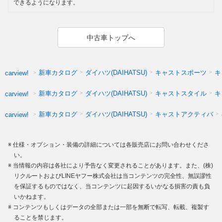
できるようになります。
中古車トップへ
新車カタログ
ダイハツ(DAIHATSU)
キャストスポーツ
キ
carview!
新車カタログ
ダイハツ(DAIHATSU)
キャストスタイル
キ
carview!
新車カタログ
ダイハツ(DAIHATSU)
キャストアクティバ
carview!
仕様・オプション・装備の詳細については各販売店にお問い合わせくださ
い。
当情報の内容は各社により予告なく変更されることがあります。また、(株)
リクルートおよびLINEヤフー株式会社は当コンテンツの完全性、無誤謬性
を保証するものではなく、当コンテンツに起因するいかなる損害の責も負
いかねます。
コンテンツもしくはデータの全部または一部を無断で転写、転載、複製す
ることを禁じます。