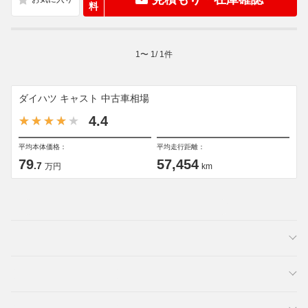
料
1
〜
1
/
1
件
ダイハツ キャスト 中古車相場
4.4
平均本体価格：
平均走行距離：
79
57,454
.7
万円
km