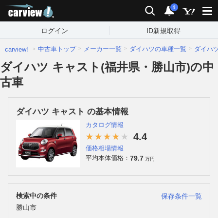
carview!
検索
通知
i
ログイン
ID新規取得
中古車トップ
メーカー一覧
ダイハツの車種一覧
ダイハ
carview!
ダイハツ キャスト(福井県・勝山市)の中
古車
ダイハツ キャスト の基本情報
カタログ情報
4.4
価格相場情報
79.7
平均本体価格：
万円
検索中の条件
保存条件一覧
勝山市