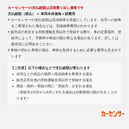
カーセンサーの支払総額は店頭乗り出し価格です
支払総額（税込） ＝ 車両本体価格＋諸費用
カーセンサーの支払総額は店頭納車を前提にしています。自宅への納車
をご希望された場合などは、別途納車費用がかかります
販売店の所在する所轄運輸支局以外で登録する際や、車の定置場所、登
録月によって、手数料や税金の額が異なる場合があります。詳しくは
販売店にお問合せください
車検の切れた車両の場合、車検を取得するために必要な費用も含まれて
います
【ご注意】以下の場合などで支払総額が変わります
自宅などの指定の場所へ陸送納車を希望する場合
販売店所在地の所轄運輸支局以外で登録する場合
商談～契約～登録の間に「登録月」がずれる場合
（登録月が3月から4月にずれる場合は自動車税の額が大きく上が
ります）