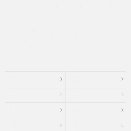
メーカー系販売店取り扱い車
修復歴無し
アルミホイール
寒冷地仕様車
過給機設定モデル（ターボ・スーパーチャージャーなど)
ETC
CDプレーヤー
カーナビゲーション
禁煙車
法定整備付き
保証付き
エアバッグ
ディスチャージドランプ
支払総顔あり
クーポンあり
車両品質評価書付
新着車両