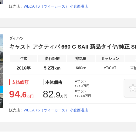
販売店：
WECARS（ウィーカーズ） 小倉西港店
ダイハツ
キャスト アクティバ 660 G SAII 新品タイヤ/純正
年式
走行距離
排気量
ミッション
2016年
5.2万km
660cc
AT/CVT
車
Aプラン
支払総額
本体価格
: 96.2万円
94
82
Bプラン
.6
.9
万円
万円
: 101.6万円
販売店：
WECARS（ウィーカーズ） 小倉西港店