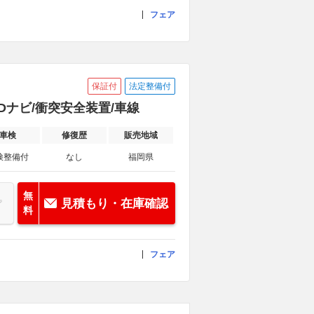
フェア
保証付
法定整備付
 SDナビ/衝突安全装置/車線
車検
修復歴
販売地域
検整備付
なし
福岡県
無
見積もり・在庫確認
料
フェア