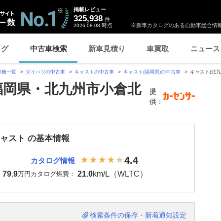
掲載レビュー
325,938
件
時点
※新車カタログのある自動車総合情報
2026.08.08
ログ
中古車検索
新車見積り
車買取
ニュース
車種一覧
ダイハツの中古車
キャストの中古車
キャスト(福岡県)の中古車
キャスト(北
福岡県・北九州市小倉北
提
供：
キャスト の基本情報
4.4
カタログ情報
79.9
21.0
km/L（WLTC）
：
万円
カタログ燃費：
検索条件の保存・新着通知設定