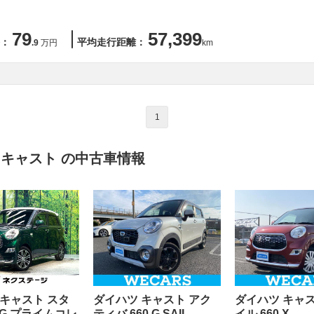
79
57,399
：
平均走行距離：
.9
万円
km
1
 キャスト の中古車情報
 キャスト スタ
ダイハツ キャスト アク
ダイハツ キャス
0 G プライムコレ
ティバ 660 G SAII
イル 660 X