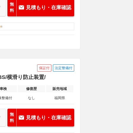
無
見積もり・在庫確認
料
保証付
法定整備付
ABS/横滑り防止装置/
車検
修復歴
販売地域
検整備付
なし
福岡県
無
見積もり・在庫確認
料