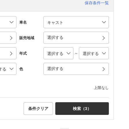
保存条件一覧
車名
選択する
販売地域
～
年式
選択する
色
上限なし
条件クリア
検索（
3
）