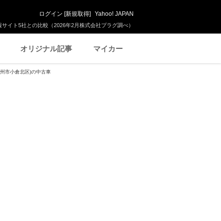
ログイン
[
新規取得
]
Yahoo! JAPAN
サイト5社との比較（2026年2月株式会社プラグ調べ）
オリジナル記事
マイカー
九州市小倉北区)の中古車