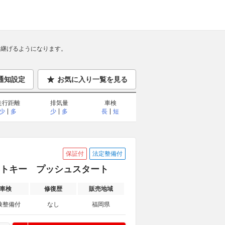
継げるようになります。
通知設定
お気に入り一覧を見る
走行距離
排気量
車検
少
多
少
多
長
短
保証付
法定整備付
スマートキー プッシュスタート
車検
修復歴
販売地域
検整備付
なし
福岡県