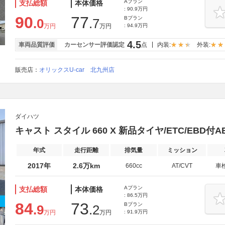
Aプラン
支払総額
本体価格
: 90.9万円
90
77
Bプラン
.0
.7
万円
万円
: 94.9万円
4.5
車両品質評価
カーセンサー評価認定
点
内装:
外装:
販売店：
オリックスU-car 北九州店
ダイハツ
キャスト スタイル 660 X 新品タイヤ/ETC/EBD付
年式
走行距離
排気量
ミッション
2017年
2.6万km
660cc
AT/CVT
車
Aプラン
支払総額
本体価格
: 86.5万円
84
73
Bプラン
.9
.2
万円
万円
: 91.9万円