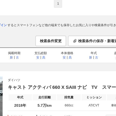
1
ログイン
するとスマートフォンなど他の端末でも保存したお気に入りや検索条件が引き
検索条件変更
検索条件の保存・新着
掲載時期
支払総額
本体価格
年式
新
古
安
高
安
高
新
古
ダイハツ
キャスト アクティバ 660 X SAIII ナビ TV 
年式
走行距離
排気量
ミッション
2018年
5.7万km
660cc
AT/CVT
車