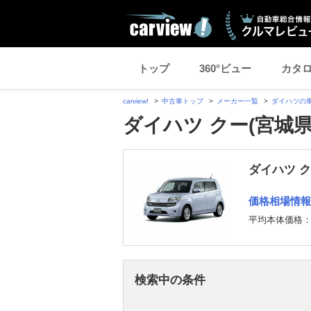
トップ
360°ビュー
カタ
carview!
中古車トップ
メーカー一覧
ダイハツの
ダイハツ クー(宮城
ダイハツ 
価格相場情報
平均本体価格
検索中の条件