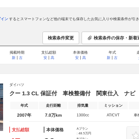
ログイン
するとスマートフォンなど他の端末でも保存したお気に入りや検索条件が引き
検索条件変更
検索条件の保存・新着
掲載時期
支払総額
本体価格
年式
新
古
安
高
安
高
新
古
ダイハツ
クー 1.3 CL 保証付 車検整備付 関東仕入 ナビ
年式
走行距離
排気量
ミッション
2007年
7.0万km
1300cc
AT/CVT
車
Aプラン
支払総額
本体価格
: 48.5万円
Bプラン