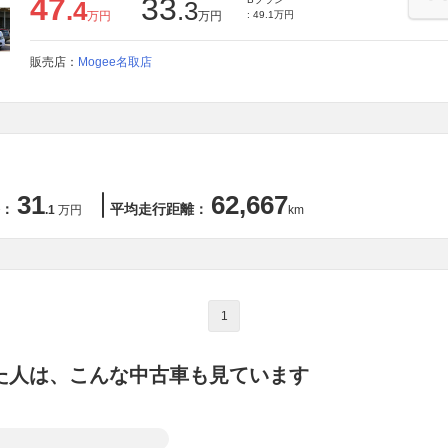
47
33
.4
.3
万円
万円
: 49.1万円
販売店：
Mogee名取店
31
62,667
：
平均走行距離：
.1
万円
km
1
た人は、こんな中古車も見ています