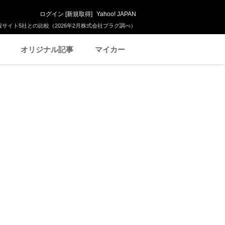
ログイン
[
新規取得
]
Yahoo! JAPAN
サイト5社との比較（2026年2月株式会社プラグ調べ）
オリジナル記事
マイカー