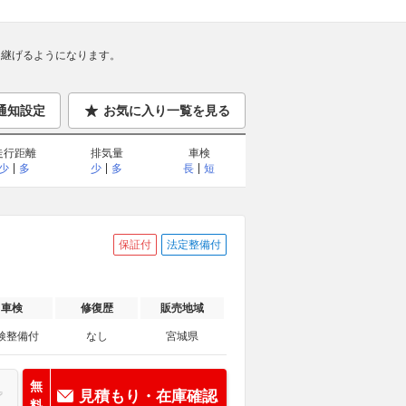
継げるようになります。
通知設定
お気に入り一覧を見る
走行距離
排気量
車検
少
多
少
多
長
短
保証付
法定整備付
車検
修復歴
販売地域
検整備付
なし
宮城県
無
見積もり・在庫確認
料