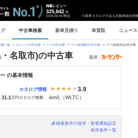
掲載レビュー
325,842
件
時点
※新車カタログのある自動車総合情報
2026.08.06
ログ
中古車検索
新車見積り
車買取
ニュース
車種一覧
ダイハツの中古車
クーの中古車
クー(宮城県)の中古車
クー(名取市)の中古車
県・名取市)の中古車
提供：
クー の基本情報
3.9
カタログ情報
31.1
-
km/L（WLTC）
：
万円
カタログ燃費：
検索条件の保存・新着通知設定
保存条件一覧