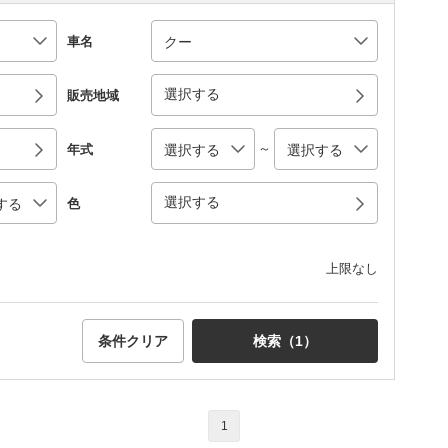
車名
選択する
販売地域
～
年式
選択する
色
上限なし
条件クリア
検索（
1
）
1