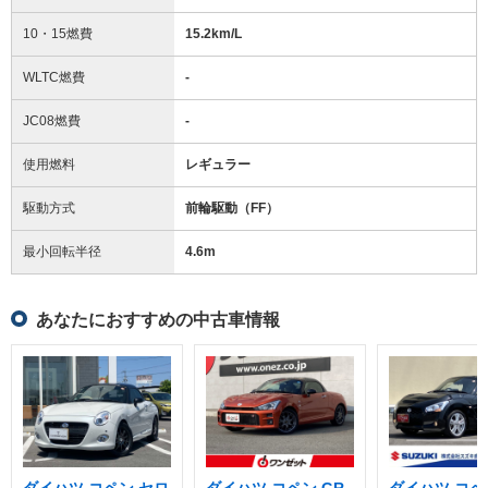
10・15燃費
15.2km/L
WLTC燃費
-
JC08燃費
-
使用燃料
レギュラー
駆動方式
前輪駆動（FF）
最小回転半径
4.6
m
あなたにおすすめの中古車情報
ダイハツ コペン セロ
ダイハツ コペン GR
ダイハツ コペ