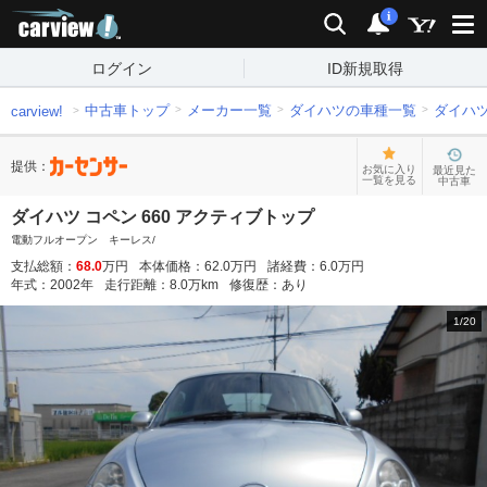
carview!
検索
通知
i
ログイン
ID新規取得
中古車トップ
メーカー一覧
ダイハツの車種一覧
ダイハ
carview!
提供：
お気に入り
最近見た
一覧を見る
中古車
ダイハツ コペン 660 アクティブトップ
電動フルオープン キーレス/
支払総額：
68.0
万円
本体価格：
62.0
万円
諸経費：
6.0
万円
年式：
2002
年
走行距離：
8.0
万km
修復歴：
あり
1
/
20