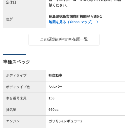
定休日
談ください。
徳島県徳島市国府町桜間登々路5-1
住所
地図を見る（Yahoo!マップ）
この店舗の中古車在庫一覧
車種スペック
ボディタイプ
軽自動車
ボディタイプ色
シルバー
車台番号末尾
153
排気量
660cc
エンジン
ガソリン(レギュラー)