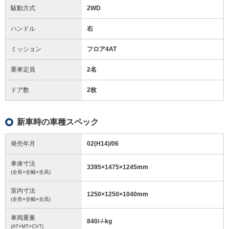
駆動方式
2WD
ハンドル
右
ミッション
フロア4AT
乗車定員
2名
ドア数
2枚
新車時の車種スペック
発売年月
02(H14)/06
車体寸法
3395
×
1475
×
1245
mm
(全長×全幅×全高)
室内寸法
1250
×
1250
×
1040
mm
(全長×全幅×全高)
車両重量
840/-/-
kg
(AT×MT×CVT)