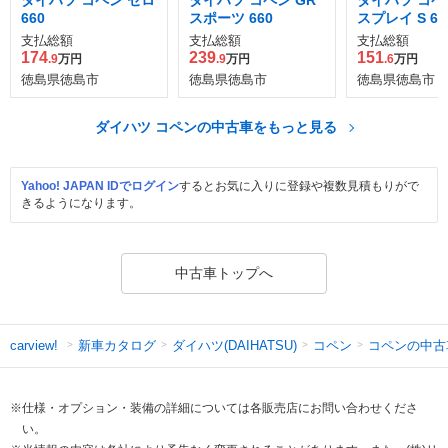
660
スポーツ 660
スプレイ S 66
支払総額
支払総額
支払総額
174
239
151
.9
万円
.9
万円
.6
万円
徳島県徳島市
徳島県徳島市
徳島県徳島市
ダイハツ コペンの中古車をもっと見る
Yahoo! JAPAN IDでログイン
するとお気に入りに登録や複数見積もりがで
きるようになります。
中古車トップへ
新車カタログ
ダイハツ(DAIHATSU)
コペン
コペンの中古
carview!
※仕様・オプション・装備の詳細については各販売店にお問い合わせくださ
い。