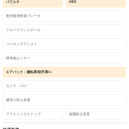
ABS
パワステ
衝突被害軽減ブレーキ
クルーズコントロール
パーキングアシスト
障害物センサー
エアバック：運転席/助手席/-/-
カメラ：-/-/-/-
横滑り防止装置
アイドリングストップ
盗難防止装置