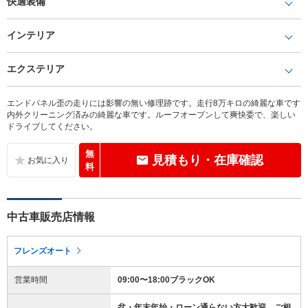
快適装備
インテリア
エクステリア
エンドパネル歪の走りには影響の無い修理跡です。走行8万キロの綺麗な車です
内外クリーニング済みの綺麗な車です。ルーフオープンして爽快委で、楽しい
ドライブしてください。
無
見積もり・在庫確認
料
中古車販売店情報
フレンズオート
営業時間
09:00〜18:00ブラックOK
盆・年末年始・ローン通らない方大歓迎、ご相