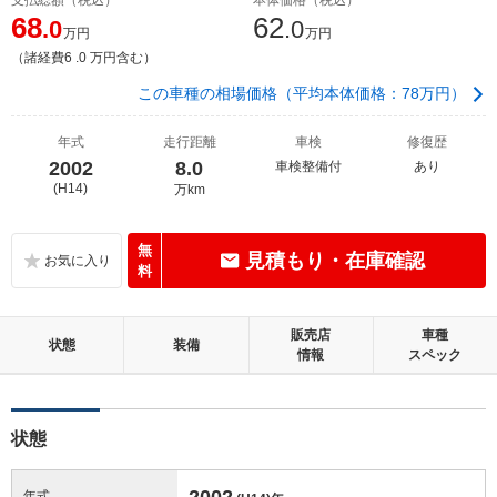
68
62
.0
.0
万円
万円
（諸経費6 .0 万円含む）
この車種の相場価格（平均本体価格：78万円）
年式
走行距離
車検
修復歴
2002
8.0
車検整備付
あり
(H14)
万km
無
見積もり・在庫確認
料
販売店
車種
状態
装備
情報
スペック
状態
2002
年式