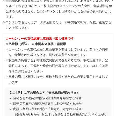
※当情報の内容は各社により予告なく変更されることがあります。また、(株)リ
クルートおよびLINEヤフー株式会社は当コンテンツの完全性、無誤謬性を保
証するものではなく、当コンテンツに起因するいかなる損害の責も負いかね
ます。
※コンテンツもしくはデータの全部または一部を無断で転写、転載、複製する
ことを禁じます。
カーセンサーの支払総額は店頭乗り出し価格です
支払総額（税込） ＝ 車両本体価格＋諸費用
※カーセンサーの支払総額は店頭納車を前提にしています。自宅への納車
をご希望された場合などは、別途納車費用がかかります
※販売店の所在する所轄運輸支局以外で登録する際や、車の定置場所、登
録月によって、手数料や税金の額が異なる場合があります。詳しくは販
売店にお問合せください
※車検の切れた車両の場合、車検を取得するために必要な費用も含まれて
います
【ご注意】以下の場合などで支払総額が変わります
自宅などの指定の場所へ陸送納車を希望する場合
販売店所在地の所轄運輸支局以外で登録する場合
商談～契約～登録の間に「登録月」がずれる場合
（登録月が3月から4月にずれる場合は自動車税の額が大きく上がり