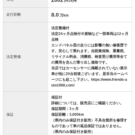
(H14)
年
8.0
走行距離
万km
法定整備付
法定24ヶ月点検付※貨物など一部車両は12ヶ月
点検
エンドパネル歪の走りには影響の無い修復歴で
す。安心して乗れます。自賠責保険、重量税、
法定整備
リサイクル料金、消費税、検査受け費用等全て
の費用を含んだ乗り出し価格です。
当店ではカーセンサーに掲載されていない展示
車が他に20台前後ございます。是非当ホームペ
ージにも起こし下さい。https://www.friends-a
uto1988.com/
保証付
詳細については、販売店にご確認ください。
保証期間：3ヶ月
保証
保証距離：3,000km
（県内のみ保証付き販売）不具合箇所を修理す
ものであって車の返品保証ではありません。
（県内のみ保証付き販売）