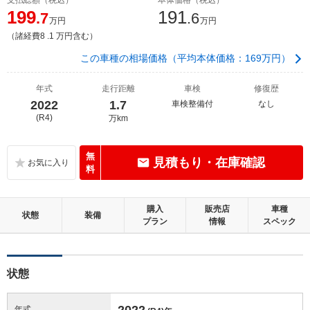
199
191
.7
.6
万円
万円
（諸経費8 .1 万円含む）
この車種の相場価格（平均本体価格：169万円）
年式
走行距離
車検
修復歴
2022
1.7
車検整備付
なし
(R4)
万km
無
見積もり・在庫確認
料
購入
販売店
車種
状態
装備
プラン
情報
スペック
状態
2022
年式