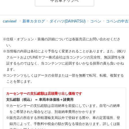
中古車トップへ
新車カタログ
ダイハツ(DAIHATSU)
コペン
コペンの中古
carview!
※仕様・オプション・装備の詳細については各販売店にお問い合わせくださ
い。
※当情報の内容は各社により予告なく変更されることがあります。また、(株)リ
クルートおよびLINEヤフー株式会社は当コンテンツの完全性、無誤謬性を保
証するものではなく、当コンテンツに起因するいかなる損害の責も負いかね
ます。
※コンテンツもしくはデータの全部または一部を無断で転写、転載、複製する
ことを禁じます。
カーセンサーの支払総額は店頭乗り出し価格です
支払総額（税込） ＝ 車両本体価格＋諸費用
※カーセンサーの支払総額は店頭納車を前提にしています。自宅への納車
をご希望された場合などは、別途納車費用がかかります
※販売店の所在する所轄運輸支局以外で登録する際や、車の定置場所、登
録月によって、手数料や税金の額が異なる場合があります。詳しくは販