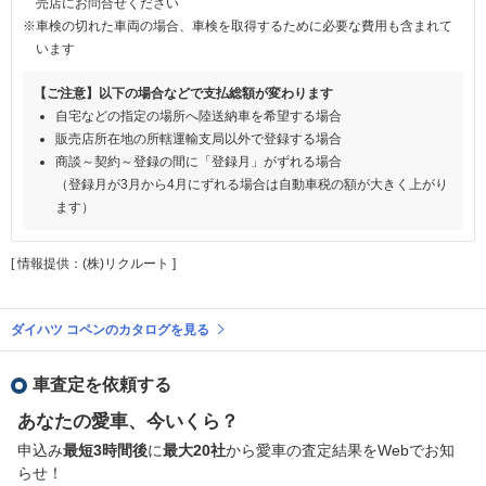
売店にお問合せください
※車検の切れた車両の場合、車検を取得するために必要な費用も含まれて
います
【ご注意】以下の場合などで支払総額が変わります
自宅などの指定の場所へ陸送納車を希望する場合
販売店所在地の所轄運輸支局以外で登録する場合
商談～契約～登録の間に「登録月」がずれる場合
（登録月が3月から4月にずれる場合は自動車税の額が大きく上がり
ます）
[ 情報提供：(株)リクルート ]
ダイハツ コペンのカタログを見る
車査定を依頼する
あなたの愛車、今いくら？
申込み
最短3時間後
に
最大20社
から愛車の査定結果をWebでお知
らせ！