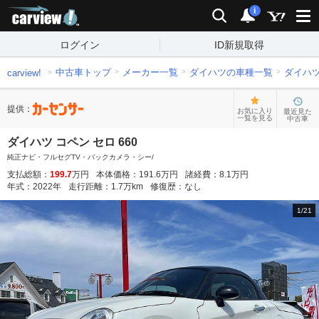
carview!
検索
通知
i
ログイン
ID新規取得
中古車トップ
メーカー一覧
ダイハツの車種一覧
ダイハ
carview!
提供：
お気に入り
最近見た
一覧を見る
中古車
ダイハツ コペン セロ 660
純正ナビ・フルセグTV・バックカメラ・シー/
支払総額：
199.7
万円
本体価格：
191.6
万円
諸経費：
8.1
万円
年式：
2022
年
走行距離：
1.7
万km
修復歴：
なし
1
/
21