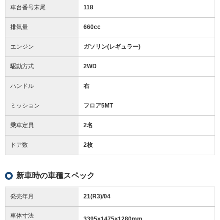
車台番号末尾
118
排気量
660cc
エンジン
ガソリン(レギュラー)
駆動方式
2WD
ハンドル
右
ミッション
フロア5MT
乗車定員
2名
ドア数
2枚
新車時の車種スペック
発売年月
21(R3)/04
車体寸法
3395
×
1475
×
1280
mm