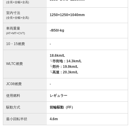
(全長×全幅×全高)
室内寸法
1250
×
1250
×
1040
mm
(全長×全幅×全高)
車両重量
-/850/-
kg
(AT×MT×CVT)
10・15燃費
-
18.6km/L
└市街地：14.3km/L
WLTC燃費
└郊外：19.9km/L
└高速：20.3km/L
JC08燃費
-
使用燃料
レギュラー
駆動方式
前輪駆動（FF）
最小回転半径
4.6
m