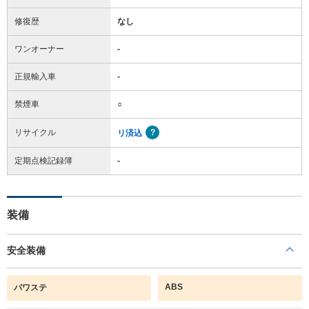
修復歴
なし
ワンオーナー
-
正規輸入車
-
禁煙車
○
リサイクル
リ済込
定期点検記録簿
-
装備
安全装備
ABS
パワステ