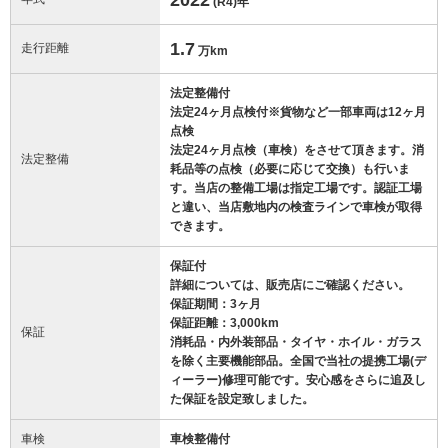
(R4)
年
1.7
走行距離
万km
法定整備付
法定24ヶ月点検付※貨物など一部車両は12ヶ月
点検
法定24ヶ月点検（車検）をさせて頂きます。消
法定整備
耗品等の点検（必要に応じて交換）も行いま
す。当店の整備工場は指定工場です。認証工場
と違い、当店敷地内の検査ラインで車検が取得
できます。
保証付
詳細については、販売店にご確認ください。
保証期間：3ヶ月
保証距離：3,000km
保証
消耗品・内外装部品・タイヤ・ホイル・ガラス
を除く主要機能部品。全国で当社の提携工場(デ
ィーラー)修理可能です。安心感をさらに追及し
た保証を設定致しました。
車検
車検整備付