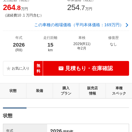
264
254
.8
.7
万円
万円
（諸経費10 .1 万円含む）
この車種の相場価格（平均本体価格：169万円）
年式
走行距離
車検
修復歴
2026
15
2029(R11)
なし
年2月
(R8)
km
無
見積もり・在庫確認
料
購入
販売店
車種
状態
装備
プラン
情報
スペック
状態
2026
年式
(R8)
年