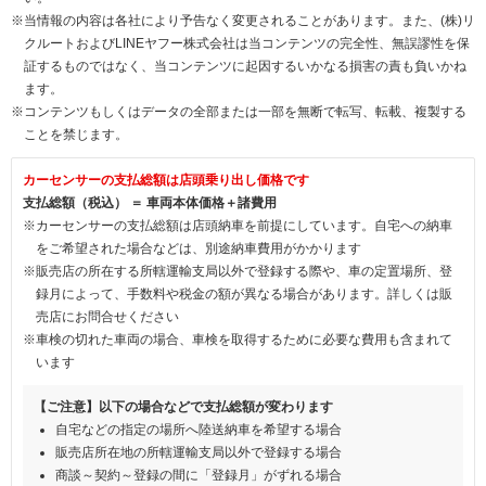
※当情報の内容は各社により予告なく変更されることがあります。また、(株)リ
クルートおよびLINEヤフー株式会社は当コンテンツの完全性、無誤謬性を保
証するものではなく、当コンテンツに起因するいかなる損害の責も負いかね
ます。
※コンテンツもしくはデータの全部または一部を無断で転写、転載、複製する
ことを禁じます。
カーセンサーの支払総額は店頭乗り出し価格です
支払総額（税込） ＝ 車両本体価格＋諸費用
※カーセンサーの支払総額は店頭納車を前提にしています。自宅への納車
をご希望された場合などは、別途納車費用がかかります
※販売店の所在する所轄運輸支局以外で登録する際や、車の定置場所、登
録月によって、手数料や税金の額が異なる場合があります。詳しくは販
売店にお問合せください
※車検の切れた車両の場合、車検を取得するために必要な費用も含まれて
います
【ご注意】以下の場合などで支払総額が変わります
自宅などの指定の場所へ陸送納車を希望する場合
販売店所在地の所轄運輸支局以外で登録する場合
商談～契約～登録の間に「登録月」がずれる場合