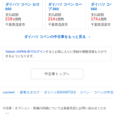
ダイハツ コペン セロ
ダイハツ コペン ロー
ダイハツ コペ
660
ブ 660
660
支払総額
支払総額
支払総額
219
214
174
.8
万円
.8
万円
.8
万円
千葉県茂原市
千葉県茂原市
千葉県茂原市
ダイハツ コペンの中古車をもっと見る
Yahoo! JAPAN IDでログイン
するとお気に入りに登録や複数見積もりがで
きるようになります。
中古車トップへ
新車カタログ
ダイハツ(DAIHATSU)
コペン
コペンの中古
carview!
※仕様・オプション・装備の詳細については各販売店にお問い合わせくださ
い。