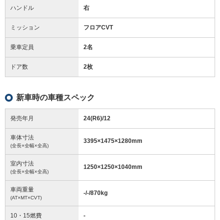
ハンドル
右
ミッション
フロアCVT
乗車定員
2名
ドア数
2枚
新車時の車種スペック
発売年月
24(R6)/12
車体寸法
3395
×
1475
×
1280
mm
(全長×全幅×全高)
室内寸法
1250
×
1250
×
1040
mm
(全長×全幅×全高)
車両重量
-/-/870
kg
(AT×MT×CVT)
10・15燃費
-