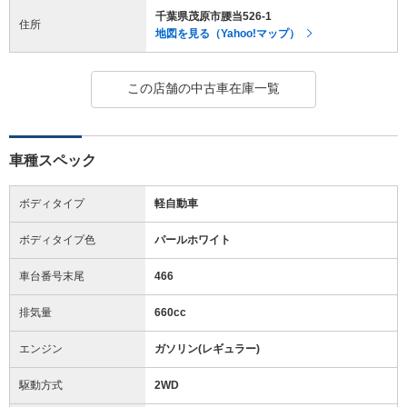
千葉県茂原市腰当526-1
住所
地図を見る（Yahoo!マップ）
この店舗の中古車在庫一覧
車種スペック
ボディタイプ
軽自動車
ボディタイプ色
パールホワイト
車台番号末尾
466
排気量
660cc
エンジン
ガソリン(レギュラー)
駆動方式
2WD