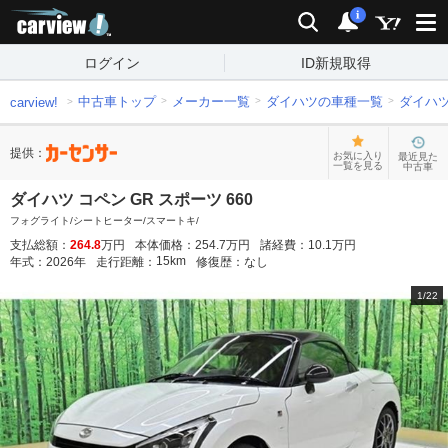
carview!
検索
通知
i
ログイン
ID新規取得
中古車トップ
メーカー一覧
ダイハツの車種一覧
ダイハ
carview!
提供：
お気に入り
最近見た
一覧を見る
中古車
ダイハツ コペン GR スポーツ 660
フォグライト/シートヒーター/スマートキ/
支払総額：
264.8
万円
本体価格：
254.7
万円
諸経費：
10.1
万円
15
km
年式：
2026
年
走行距離：
修復歴：
なし
1
/
22