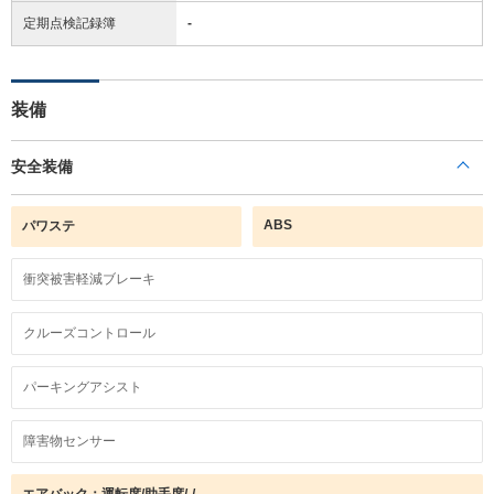
定期点検記録簿
-
装備
安全装備
ABS
パワステ
衝突被害軽減ブレーキ
クルーズコントロール
パーキングアシスト
障害物センサー
エアバック：運転席/助手席/-/-