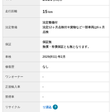
15
走行距離
km
法定整備付
法定整備
法定12ヶ月点検付※貨物など一部車両は6ヶ月
点検
保証無
保証
無償・有償保証とも無となります。
車検
2029(R11) 年2月
修復歴
なし
ワンオーナー
-
正規輸入車
-
禁煙車
-
リサイクル
リ済込