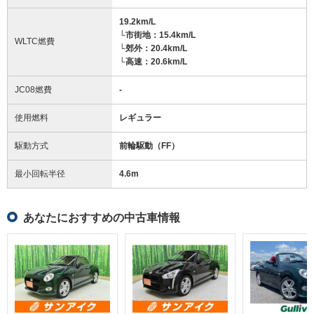
19.2km/L
└市街地：15.4km/L
WLTC燃費
└郊外：20.4km/L
└高速：20.6km/L
JC08燃費
-
使用燃料
レギュラー
駆動方式
前輪駆動（FF）
最小回転半径
4.6
m
あなたにおすすめの中古車情報